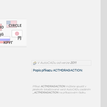
V AutoCADu od verze
2011
Popis příkazu ACTMDRAGACTION:
Příkaz
ACTMDRAGACTION
můžete spustit v
jakékoliv lokalizované verzi AutoCADu zadáním
_ACTMDRAGACTION
na příkazovém řádku.