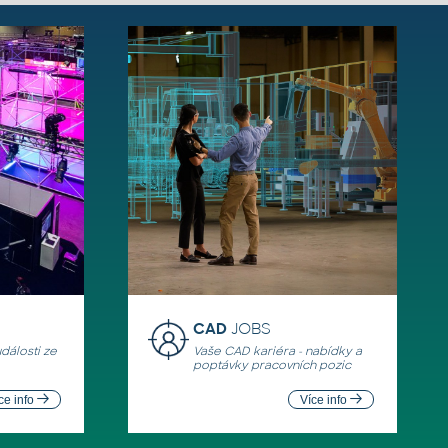
CAD
JOBS
události ze
Vaše CAD kariéra - nabídky a
poptávky pracovních pozic
ce info
Více info