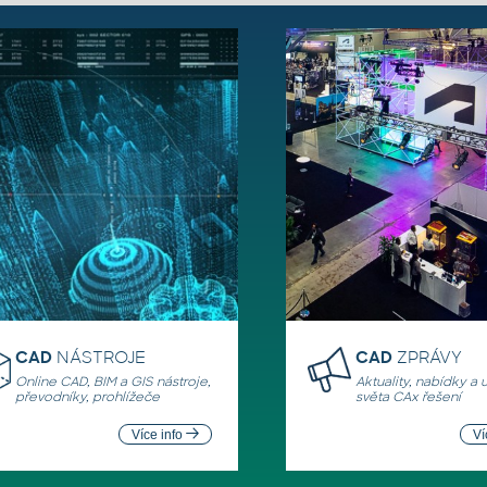
CAD
NÁSTROJE
CAD
ZPRÁVY
Online CAD, BIM a GIS nástroje,
Aktuality, nabídky a 
převodníky, prohlížeče
světa CAx řešení
Více info
Ví