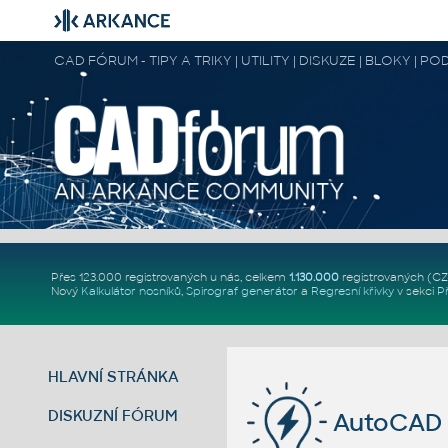
CAD FÓRUM - TIPY A TRIKY | UTILITY | DISKUZE | BLOKY |
Přes 123.000 registrovaných u nás, celkem
1.130.000
registrovaných (C
Nový
Kalkulátor nosníků
,
Spirograf generátor
a
Regresní křivky
v sekci
P
HLAVNÍ STRÁNKA
DISKUZNÍ FÓRUM
AutoCAD 