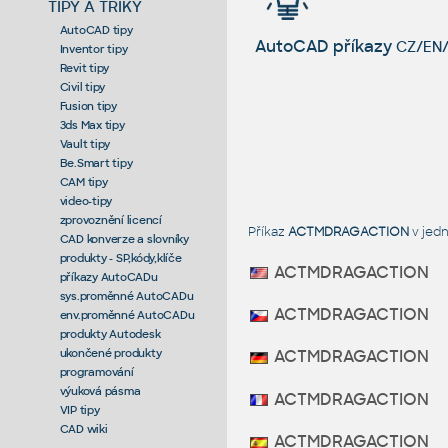
TIPY A TRIKY
AutoCAD tipy
AutoCAD příkazy
CZ/EN/
Inventor tipy
Revit tipy
Civil tipy
Fusion tipy
3ds Max tipy
Vault tipy
Be.Smart tipy
CAM tipy
video-tipy
zprovoznění licencí
Příkaz
ACTMDRAGACTION
v jed
CAD konverze a slovníky
produkty - SP,kódy,klíče
ACTMDRAGACTION
příkazy AutoCADu
sys.proměnné AutoCADu
ACTMDRAGACTION
env.proměnné AutoCADu
produkty Autodesk
ukončené produkty
ACTMDRAGACTION
programování
výuková pásma
ACTMDRAGACTION
VIP tipy
CAD wiki
ACTMDRAGACTION