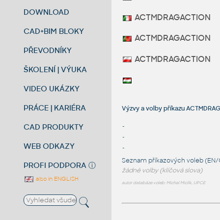
DOWNLOAD
ACTMDRAGACTION
CAD+BIM BLOKY
ACTMDRAGACTION
PŘEVODNÍKY
ACTMDRAGACTION
ŠKOLENÍ | VÝUKA
VIDEO UKÁZKY
PRÁCE | KARIÉRA
Výzvy a volby příkazu ACTMD
CAD PRODUKTY
-
-
WEB ODKAZY
-
Seznam příkazových voleb (EN/
PROFI PODPORA
ⓘ
žádné volby (klíčová slova)
also in ENGLISH
autor databáze voleb: Michal Miclík, UPCE