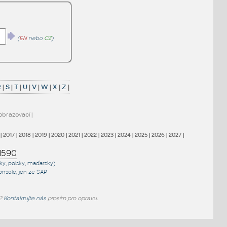
(
EN
nebo
CZ
)
R
|
S
|
T
|
U
|
V
|
W
|
X
|
Z
|
obrazovací
|
|
2017
|
2018
|
2019
|
2020
|
2021
|
2022
|
2023
|
2024
|
2025
|
2026
|
2027
|
1590
sky, polsky, maďarsky)
onsole
, jen
ze SAP
e?
Kontaktujte nás
prosím pro opravu.