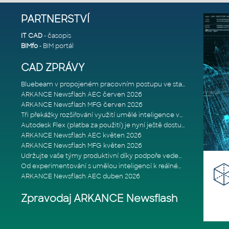
PARTNERSTVÍ
IT CAD
- časopis
BIMfo
- BIM portál
CAD ZPRÁVY
Bluebeam v propojeném pracovním postupu ve stavebnictví: Proč je int
ARKANCE Newsflash AEC červen 2026
ARKANCE Newsflash MFG červen 2026
Tři překážky rozšiřování využití umělé inteligence ve stavebním prům
Autodesk Flex (platba za použití) je nyní ještě dostupnější
ARKANCE Newsflash AEC květen 2026
ARKANCE Newsflash MFG květen 2026
Udržujte vaše týmy produktivní díky podpoře vedené odborníky
Od experimentování s umělou inteligencí k reálnému dopadu na podniká
ARKANCE Newsflash AEC duben 2026
Zpravodaj ARKANCE Newsflash