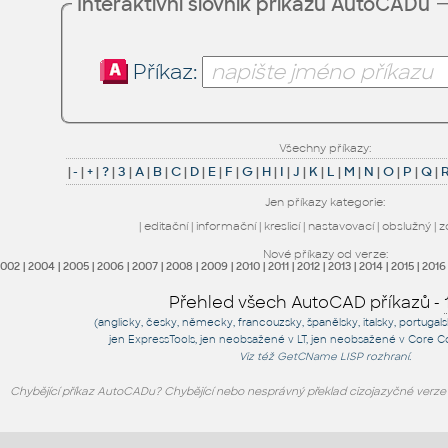
Interaktivní slovník příkazů AutoCADu
Příkaz:
Všechny příkazy:
|
-
|
+
|
?
|
3
|
A
|
B
|
C
|
D
|
E
|
F
|
G
|
H
|
I
|
J
|
K
|
L
|
M
|
N
|
O
|
P
|
Q
|
Jen příkazy kategorie:
|
editační
|
informační
|
kreslicí
|
nastavovací
|
obslužný
|
z
Nové příkazy od verze:
2002
|
2004
|
2005
|
2006
|
2007
|
2008
|
2009
|
2010
|
2011
|
2012
|
2013
|
2014
|
2015
|
2016
Přehled všech AutoCAD příkazů -
(anglicky, česky, německy, francouzsky, španělsky, italsky, portugal
jen
ExpressTools
, jen
neobsažené v LT
, jen
neobsažené v Core C
Viz též
GetCName
LISP rozhraní.
Chybějící příkaz AutoCADu? Chybějící nebo nesprávný překlad cizojazyčné verz