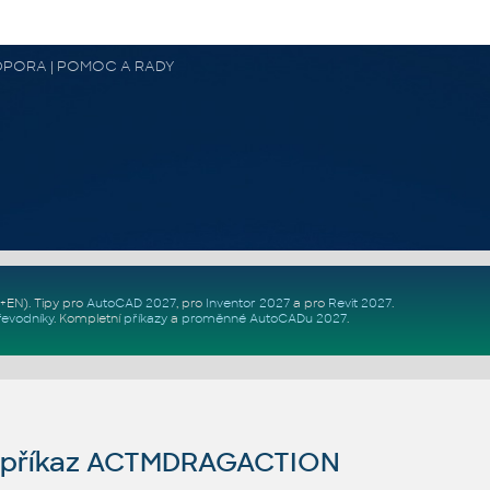
 PODPORA | POMOC A RADY
Z+EN)
. Tipy pro
AutoCAD 2027
, pro
Inventor 2027
a pro
Revit 2027
.
řevodníky
.
Kompletní
příkazy
a
proměnné AutoCADu 2027
.
příkaz ACTMDRAGACTION