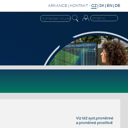
ARKANCE
|
KONTAKT
-
CZ
|
SK
|
EN
|
DE
Viz též
syst.proměnné
a
proměnné prostředí