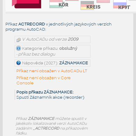
Příkaz
ACTRECORD
v jednotlivých jazykových verzích
programu AutoCAD:
V AutoCADu od verze
2009
Kategorie příkazu:
obslužný
• příkaz bez dialogu
Nápověda (2027):
ZÁZNAMAKCE
Příkaz není obsažen v AutoCADu LT
Příkaz není obsažen v Core
Console
Popis příkazu ZÁZNAMAKCE:
Spustí Záznamník akce (recorder)
Příkaz
ZÁZNAMAKCE
můžete spustit v
jakékoliv lokalizované verzi AutoCADu
zadáním
_ACTRECORD
na příkazovém
řádku.