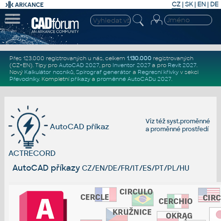
CZ
|
SK
|
EN
|
DE
Přes 123.000 registrovaných u nás, celkem
1.130.000
registrovaných
(CZ+EN)
. Tipy pro
AutoCAD 2027
, pro
Inventor 2027
a pro
Revit 2027
.
Nový
Kalkulátor nosníků
,
Spirograf generátor
a
Regresní křivky
v sekci
Převodníky
.
Kompletní
příkazy
a
proměnné AutoCADu 2027
.
Viz též
syst.proměnné
AutoCAD příkaz
a
proměnné prostředí
ACTRECORD
AutoCAD příkazy
CZ/EN/DE/FR/IT/ES/PT/PL/HU