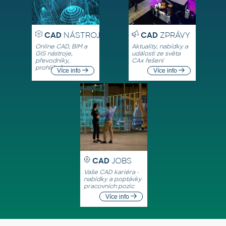
CAD
NÁSTROJE
CAD
ZPRÁVY
Online CAD, BIM a
Aktuality, nabídky a
GIS nástroje,
události ze světa
převodníky,
CAx řešení
prohlížeče
Více info
Více info
CAD
JOBS
Vaše CAD kariéra -
nabídky a poptávky
pracovních pozic
Více info