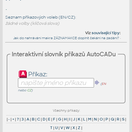
-
Seznam příkazových voleb (EN/CZ):
žádné volby (klíčová slova)
Viz
související tipy
:
Jak do nahrávání makra ZÁZNAMAKCE doplnit čekání na zadání?
•
Interaktivní slovník příkazů AutoCADu
Příkaz:
(
EN
nebo
CZ
)
Všechny příkazy:
|
-
|
+
|
?
|
3
|
A
|
B
|
C
|
D
|
E
|
F
|
G
|
H
|
I
|
J
|
K
|
L
|
M
|
N
|
O
|
P
|
Q
|
R
|
S
|
T
|
U
|
V
|
W
|
X
|
Z
|