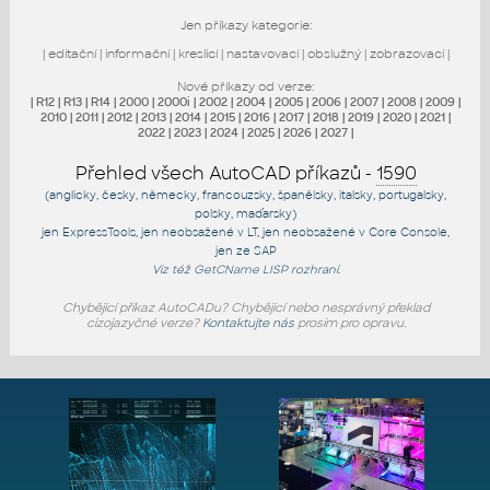
Jen příkazy kategorie:
|
editační
|
informační
|
kreslicí
|
nastavovací
|
obslužný
|
zobrazovací
|
Nové příkazy od verze:
|
R12
|
R13
|
R14
|
2000
|
2000i
|
2002
|
2004
|
2005
|
2006
|
2007
|
2008
|
2009
|
2010
|
2011
|
2012
|
2013
|
2014
|
2015
|
2016
|
2017
|
2018
|
2019
|
2020
|
2021
|
2022
|
2023
|
2024
|
2025
|
2026
|
2027
|
Přehled všech AutoCAD příkazů -
1590
(anglicky, česky, německy, francouzsky, španělsky, italsky, portugalsky,
polsky, maďarsky)
jen
ExpressTools
, jen
neobsažené v LT
, jen
neobsažené v Core Console
,
jen
ze SAP
Viz též
GetCName
LISP rozhraní.
Chybějící příkaz AutoCADu? Chybějící nebo nesprávný překlad
cizojazyčné verze?
Kontaktujte nás
prosím pro opravu.