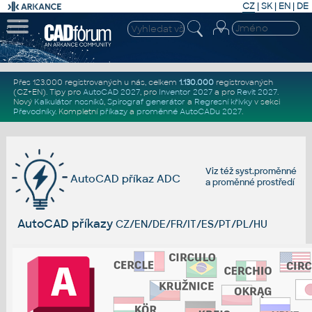
CZ
|
SK
|
EN
|
DE
Přes 123.000 registrovaných u nás, celkem
1.130.000
registrovaných
(CZ+EN)
. Tipy pro
AutoCAD 2027
, pro
Inventor 2027
a pro
Revit 2027
.
Nový
Kalkulátor nosníků
,
Spirograf generátor
a
Regresní křivky
v sekci
Převodníky
.
Kompletní
příkazy
a
proměnné AutoCADu 2027
.
Viz též
syst.proměnné
AutoCAD příkaz ADC
a
proměnné prostředí
AutoCAD příkazy
CZ/EN/DE/FR/IT/ES/PT/PL/HU