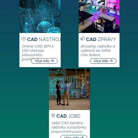
CAD
NÁSTROJE
CAD
ZPRÁVY
Online CAD, BIM a
Aktuality, nabídky a
GIS nástroje,
události ze světa
převodníky,
CAx řešení
prohlížeče
Více info
Více info
CAD
JOBS
Vaše CAD kariéra -
nabídky a poptávky
pracovních pozic
Více info