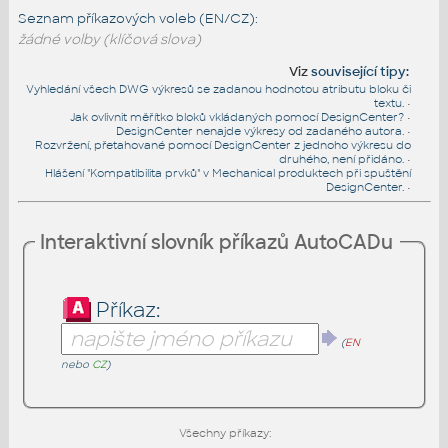
Seznam příkazových voleb (EN/CZ):
žádné volby (klíčová slova)
Viz
související tipy
:
Vyhledání všech DWG výkresů se zadanou hodnotou atributu bloku či
textu.
•
Jak ovlivnit měřítko bloků vkládaných pomocí DesignCenter?
•
DesignCenter nenajde výkresy od zadaného autora.
•
Rozvržení, přetahované pomocí DesignCenter z jednoho výkresu do
druhého, není přidáno.
•
Hlášení "Kompatibilita prvků" v Mechanical produktech při spuštění
DesignCenter.
•
Interaktivní slovník příkazů AutoCADu
Příkaz:
(
EN
nebo
CZ
)
Všechny příkazy: