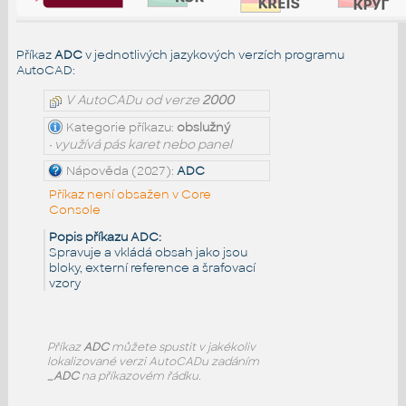
Příkaz
ADC
v jednotlivých jazykových verzích programu
AutoCAD:
V AutoCADu od verze
2000
Kategorie příkazu:
obslužný
• využívá pás karet nebo panel
Nápověda (2027):
ADC
Příkaz není obsažen v Core
Console
Popis příkazu ADC:
Spravuje a vkládá obsah jako jsou
bloky, externí reference a šrafovací
vzory
Příkaz
ADC
můžete spustit v jakékoliv
lokalizované verzi AutoCADu zadáním
_ADC
na příkazovém řádku.