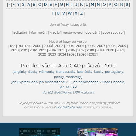
|
-
|
+
|
?
|
3
|
A
|
B
|
C
|
D
|
E
|
F
|
G
|
H
|
I
|
J
|
K
|
L
|
M
|
N
|
O
|
P
|
Q
|
R
|
S
|
T
|
U
|
V
|
W
|
X
|
Z
|
Jen příkazy kategorie:
|
editační
|
informační
|
kreslicí
|
nastavovací
|
obslužný
|
zobrazovací
|
Nové příkazy od verze:
|
R12
|
R13
|
R14
|
2000
|
2000i
|
2002
|
2004
|
2005
|
2006
|
2007
|
2008
|
2009
|
2010
|
2011
|
2012
|
2013
|
2014
|
2015
|
2016
|
2017
|
2018
|
2019
|
2020
|
2021
|
2022
|
2023
|
2024
|
2025
|
2026
|
2027
|
Přehled všech AutoCAD příkazů -
1590
(anglicky, česky, německy, francouzsky, španělsky, italsky, portugalsky,
polsky, maďarsky)
jen
ExpressTools
, jen
neobsažené v LT
, jen
neobsažené v Core Console
,
jen
ze SAP
Viz též
GetCName
LISP rozhraní.
Chybějící příkaz AutoCADu? Chybějící nebo nesprávný překlad
cizojazyčné verze?
Kontaktujte nás
prosím pro opravu.