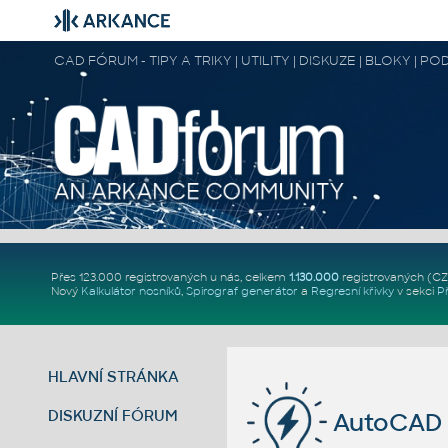
CAD FÓRUM - TIPY A TRIKY | UTILITY | DISKUZE | BLOKY |
Přes 123.000 registrovaných u nás, celkem
1.130.000
registrovaných (C
Nový
Kalkulátor nosníků
,
Spirograf generátor
a
Regresní křivky
v sekci
P
HLAVNÍ STRÁNKA
DISKUZNÍ FÓRUM
AutoCAD 