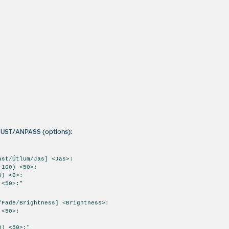
JUST/ANPASS (options):
:
ast/Útlum/Jas] <Jas>:
-100) <50>:
0) <0>:
 <50>:"
/Fade/Brightness] <Brightness>:
 <50>:
:
0) <50>:"