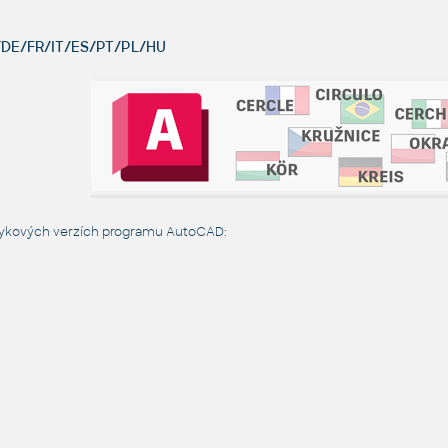
DE/FR/IT/ES/PT/PL/HU
azykových verzích programu AutoCAD: