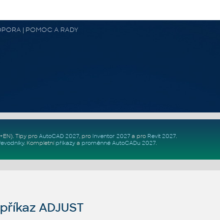
 PODPORA | POMOC A RADY
Z+EN)
. Tipy pro
AutoCAD 2027
, pro
Inventor 2027
a pro
Revit 2027
.
řevodníky
.
Kompletní
příkazy
a
proměnné AutoCADu 2027
.
příkaz ADJUST