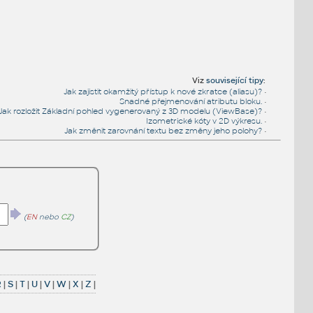
Viz
související tipy
:
Jak zajistit okamžitý přístup k nové zkratce (aliasu)?
•
Snadné přejmenování atributu bloku.
•
Jak rozložit Základní pohled vygenerovaný z 3D modelu (ViewBase)?
•
Izometrické kóty v 2D výkresu.
•
Jak změnit zarovnání textu bez změny jeho polohy?
•
(
EN
nebo
CZ
)
R
|
S
|
T
|
U
|
V
|
W
|
X
|
Z
|