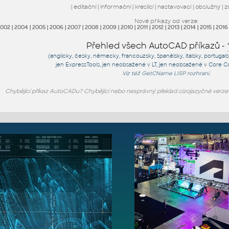
|
editační
|
informační
|
kreslicí
|
nastavovací
|
obslužný
|
z
Nové příkazy od verze:
2002
|
2004
|
2005
|
2006
|
2007
|
2008
|
2009
|
2010
|
2011
|
2012
|
2013
|
2014
|
2015
|
2016
Přehled všech AutoCAD příkazů -
(anglicky, česky, německy, francouzsky, španělsky, italsky, portugal
jen
ExpressTools
, jen
neobsažené v LT
, jen
neobsažené v Core C
Viz též
GetCName
LISP rozhraní.
Chybějící příkaz AutoCADu? Chybějící nebo nesprávný překlad cizojazyčné verz