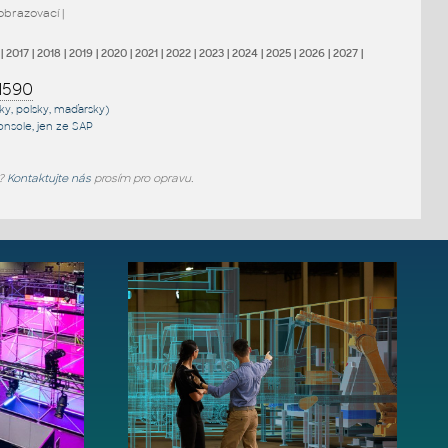
obrazovací
|
|
2017
|
2018
|
2019
|
2020
|
2021
|
2022
|
2023
|
2024
|
2025
|
2026
|
2027
|
1590
sky, polsky, maďarsky)
onsole
, jen
ze SAP
e?
Kontaktujte nás
prosím pro opravu.