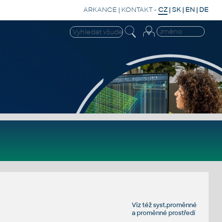
ARKANCE
|
KONTAKT
-
CZ
|
SK
|
EN
|
DE
Viz též
syst.proměnné
a
proměnné prostředí