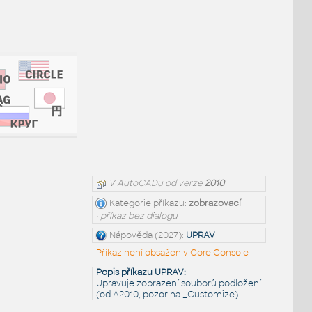
V AutoCADu od verze
2010
Kategorie příkazu:
zobrazovací
• příkaz bez dialogu
Nápověda (2027):
UPRAV
Příkaz není obsažen v Core Console
Popis příkazu UPRAV:
Upravuje zobrazení souborů podložení
(od A2010, pozor na _Customize)