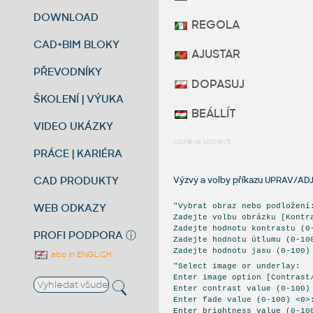
DOWNLOAD
REGOLA
CAD+BIM BLOKY
AJUSTAR
PŘEVODNÍKY
DOPASUJ
ŠKOLENÍ | VÝUKA
BEÁLLÍT
VIDEO UKÁZKY
úprava upravit
PRÁCE | KARIÉRA
CAD PRODUKTY
Výzvy a volby příkazu UPRAV/AD
WEB ODKAZY
"Vybrat obraz nebo podložení
Zadejte volbu obrázku [Kontr
Zadejte hodnotu kontrastu (0
PROFI PODPORA
ⓘ
Zadejte hodnotu útlumu (0-10
Zadejte hodnotu jasu (0-100)
also in ENGLISH
"Select image or underlay:
Enter image option [Contrast
Enter contrast value (0-100)
Enter fade value (0-100) <0>
Enter brightness value (0-10