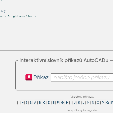
CZ):
um • Brightness/Jas •
Interaktivní slovník příkazů AutoCADu
Příkaz:
Všechny příkazy:
|
-
|
+
|
?
|
3
|
A
|
B
|
C
|
D
|
E
|
F
|
G
|
H
|
I
|
J
|
K
|
L
|
M
|
N
|
O
|
P
|
Q
|
Jen příkazy kategorie: