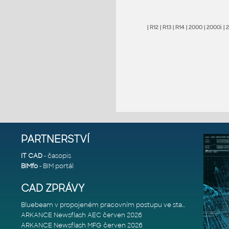
|
R12
|
R13
|
R14
|
2000
|
2000i
|
PARTNERSTVÍ
IT CAD
- časopis
BIMfo
- BIM portál
CAD ZPRÁVY
Bluebeam v propojeném pracovním postupu ve stavebnictví: Proč je int
ARKANCE Newsflash AEC červen 2026
ARKANCE Newsflash MFG červen 2026