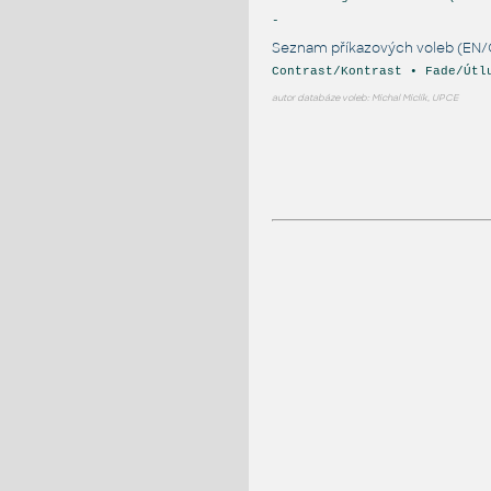
-
Seznam příkazových voleb (EN/
Contrast/Kontrast • Fade/Útl
autor databáze voleb: Michal Miclík, UPCE