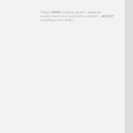
Příkaz
UPRAV
můžete spustit v jakékoliv
lokalizované verzi AutoCADu zadáním
_ADJUST
na příkazovém řádku.