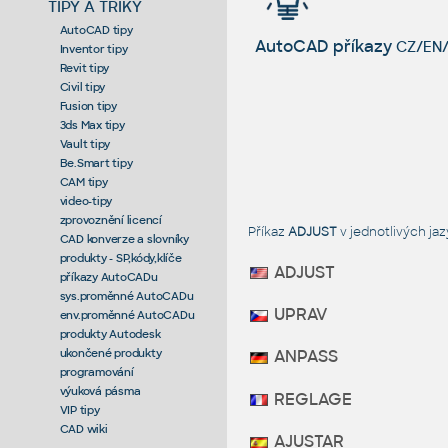
TIPY A TRIKY
AutoCAD tipy
AutoCAD příkazy
CZ/EN/
Inventor tipy
Revit tipy
Civil tipy
Fusion tipy
3ds Max tipy
Vault tipy
Be.Smart tipy
CAM tipy
video-tipy
zprovoznění licencí
Příkaz
ADJUST
v jednotlivých j
CAD konverze a slovníky
produkty - SP,kódy,klíče
ADJUST
příkazy AutoCADu
sys.proměnné AutoCADu
UPRAV
env.proměnné AutoCADu
produkty Autodesk
ukončené produkty
ANPASS
programování
výuková pásma
REGLAGE
VIP tipy
CAD wiki
AJUSTAR