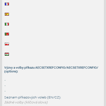
Výzvy a volby příkazu AECSETXREFCONFIG/AECSETXREFCONFIG/
(options):
-
-
-
Seznam příkazových voleb (EN/CZ):
žádné volby (klíčová slova)