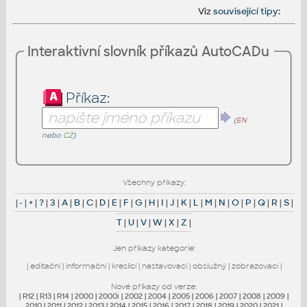
Viz
související tipy
:
Interaktivní slovník příkazů AutoCADu
Příkaz:
(
EN
nebo
CZ
)
Všechny příkazy:
|
-
|
+
|
?
|
3
|
A
|
B
|
C
|
D
|
E
|
F
|
G
|
H
|
I
|
J
|
K
|
L
|
M
|
N
|
O
|
P
|
Q
|
R
|
S
|
T
|
U
|
V
|
W
|
X
|
Z
|
Jen příkazy kategorie:
|
editační
|
informační
|
kreslicí
|
nastavovací
|
obslužný
|
zobrazovací
|
Nové příkazy od verze:
|
R12
|
R13
|
R14
|
2000
|
2000i
|
2002
|
2004
|
2005
|
2006
|
2007
|
2008
|
2009
|
2010
|
2011
|
2012
|
2013
|
2014
|
2015
|
2016
|
2017
|
2018
|
2019
|
2020
|
2021
|