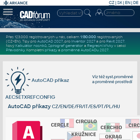
CZ
|
SK
|
EN
|
DE
Přes 123.000 registrovaných u nás, celkem
1.130.000
registrovaných
(CZ+EN)
. Tipy pro
AutoCAD 2027
, pro
Inventor 2027
a pro
Revit 2027
.
Nový
Kalkulátor nosníků
,
Spirograf generátor
a
Regresní křivky
v sekci
Převodníky
.
Kompletní
příkazy
a
proměnné AutoCADu 2027
.
Viz též
syst.proměnné
AutoCAD příkaz
a
proměnné prostředí
AECSETXREFCONFIG
AutoCAD příkazy
CZ/EN/DE/FR/IT/ES/PT/PL/HU