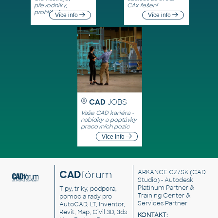
převodníky,
CAx řešení
prohlížeče
Více info
Více info
CAD
JOBS
Vaše CAD kariéra -
nabídky a poptávky
pracovních pozic
Více info
CAD
fórum
ARKANCE CZ/SK
(CAD
Studio) - Autodesk
Platinum Partner &
Tipy, triky, podpora,
Training Center &
pomoc a rady pro
Services Partner
AutoCAD, LT, Inventor,
Revit, Map, Civil 3D, 3ds
KONTAKT: