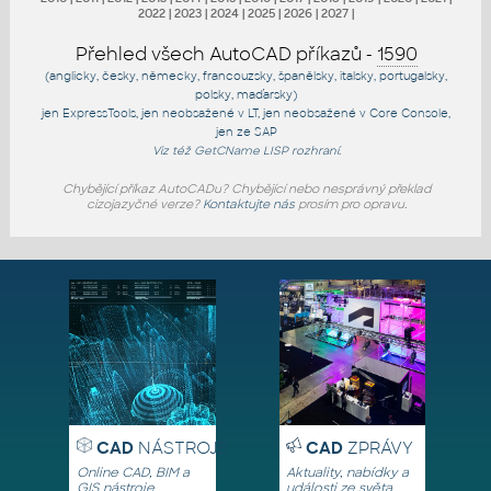
2022
|
2023
|
2024
|
2025
|
2026
|
2027
|
Přehled všech AutoCAD příkazů -
1590
(anglicky, česky, německy, francouzsky, španělsky, italsky, portugalsky,
polsky, maďarsky)
jen
ExpressTools
, jen
neobsažené v LT
, jen
neobsažené v Core Console
,
jen
ze SAP
Viz též
GetCName
LISP rozhraní.
Chybějící příkaz AutoCADu? Chybějící nebo nesprávný překlad
cizojazyčné verze?
Kontaktujte nás
prosím pro opravu.
CAD
NÁSTROJE
CAD
ZPRÁVY
Online CAD, BIM a
Aktuality, nabídky a
GIS nástroje,
události ze světa