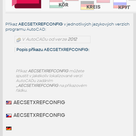
Příkaz
AECSETXREFCONFIG
v jednotlivých jazykových verzích
programu AutoCAD:
V AutoCADu od verze
2012
Popis příkazu AECSETXREFCONFIG:
Příkaz
AECSETXREFCONFIG
můžete
spustit v jakékoliv lokalizované verzi
AutoCADu zadáním
_AECSETXREFCONFIG
na příkazovém
řádku.
AECSETXREFCONFIG
AECSETXREFCONFIG