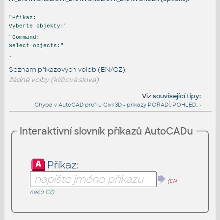
"Příkaz:
Vyberte objekty:"
"Command:
Select objects:"
-
Seznam příkazových voleb (EN/CZ):
žádné volby (klíčová slova)
Viz
související tipy
:
Chyba v AutoCAD profilu Civil 3D - příkazy POŘADÍ, POHLED...
•
Interaktivní slovník příkazů AutoCADu
Příkaz:
(
EN
nebo
CZ
)