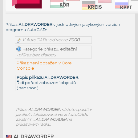
Příkaz
AI_DRAWORDER
v jednotlivých jazykových verzích
programu AutoCAD:
V AutoCADu od verze
2000
Kategorie příkazu:
editační
• příkaz bez dialogu
Příkaz není obsažen v Core
Console
Popis příkazu AI_DRAWORDER:
Řídí pořadí zobrazení objektů
(nad/pod)
Příkaz
AI_DRAWORDER
můžete spustit v
jakékoliv lokalizované verzi AutoCADu
zadáním
_AI_DRAWORDER
na
příkazovém řádku.
AI_DRAWORDER