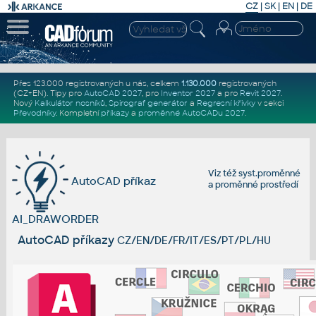
CZ
|
SK
|
EN
|
DE
Přes 123.000 registrovaných u nás, celkem
1.130.000
registrovaných
(CZ+EN)
. Tipy pro
AutoCAD 2027
, pro
Inventor 2027
a pro
Revit 2027
.
Nový
Kalkulátor nosníků
,
Spirograf generátor
a
Regresní křivky
v sekci
Převodníky
.
Kompletní
příkazy
a
proměnné AutoCADu 2027
.
Viz též
syst.proměnné
AutoCAD příkaz
a
proměnné prostředí
AI_DRAWORDER
AutoCAD příkazy
CZ/EN/DE/FR/IT/ES/PT/PL/HU