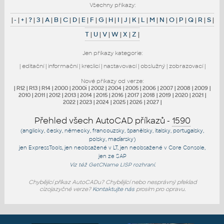
Všechny příkazy:
|
-
|
+
|
?
|
3
|
A
|
B
|
C
|
D
|
E
|
F
|
G
|
H
|
I
|
J
|
K
|
L
|
M
|
N
|
O
|
P
|
Q
|
R
|
S
|
T
|
U
|
V
|
W
|
X
|
Z
|
Jen příkazy kategorie:
|
editační
|
informační
|
kreslicí
|
nastavovací
|
obslužný
|
zobrazovací
|
Nové příkazy od verze:
|
R12
|
R13
|
R14
|
2000
|
2000i
|
2002
|
2004
|
2005
|
2006
|
2007
|
2008
|
2009
|
2010
|
2011
|
2012
|
2013
|
2014
|
2015
|
2016
|
2017
|
2018
|
2019
|
2020
|
2021
|
2022
|
2023
|
2024
|
2025
|
2026
|
2027
|
Přehled všech AutoCAD příkazů -
1590
(anglicky, česky, německy, francouzsky, španělsky, italsky, portugalsky,
polsky, maďarsky)
jen
ExpressTools
, jen
neobsažené v LT
, jen
neobsažené v Core Console
,
jen
ze SAP
Viz též
GetCName
LISP rozhraní.
Chybějící příkaz AutoCADu? Chybějící nebo nesprávný překlad
cizojazyčné verze?
Kontaktujte nás
prosím pro opravu.