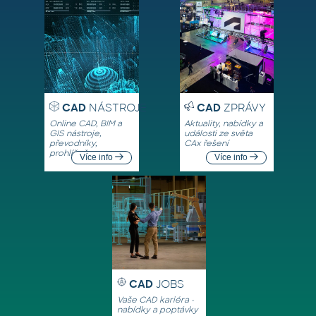
CAD
NÁSTROJE
CAD
ZPRÁVY
Online CAD, BIM a
Aktuality, nabídky a
GIS nástroje,
události ze světa
převodníky,
CAx řešení
prohlížeče
Více info
Více info
CAD
JOBS
Vaše CAD kariéra -
nabídky a poptávky