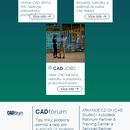
Online CAD, BIM a
Aktuality, nabídky a
GIS nástroje,
události ze světa
převodníky,
CAx řešení
prohlížeče
Více info
Více info
CAD
JOBS
Vaše CAD kariéra -
nabídky a poptávky
pracovních pozic
Více info
CAD
fórum
ARKANCE CZ/SK
(CAD
Studio) - Autodesk
Platinum Partner &
Tipy, triky, podpora,
Training Center &
pomoc a rady pro
Services Partner
AutoCAD, LT, Inventor,