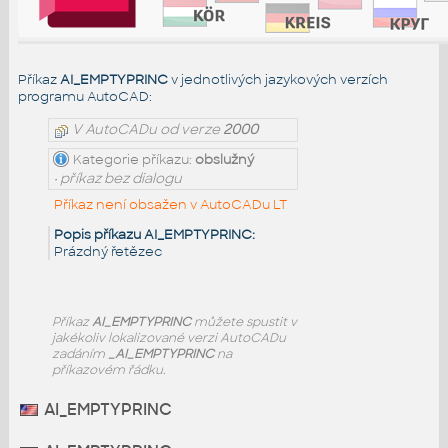
Příkaz
AI_EMPTYPRINC
v jednotlivých jazykových verzích
programu AutoCAD:
V AutoCADu od verze
2000
Kategorie příkazu:
obslužný
• příkaz bez dialogu
Příkaz není obsažen v AutoCADu LT
Popis příkazu AI_EMPTYPRINC:
Prázdný řetězec
Příkaz
AI_EMPTYPRINC
můžete spustit v
jakékoliv lokalizované verzi AutoCADu
zadáním
_AI_EMPTYPRINC
na
příkazovém řádku.
AI_EMPTYPRINC