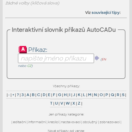
žádné volby (klíčová slova)
Viz
související tipy
:
Interaktivní slovník příkazů AutoCADu
Příkaz:
(
EN
nebo
CZ
)
Všechny příkazy:
|
-
|
+
|
?
|
3
|
A
|
B
|
C
|
D
|
E
|
F
|
G
|
H
|
I
|
J
|
K
|
L
|
M
|
N
|
O
|
P
|
Q
|
R
|
S
|
T
|
U
|
V
|
W
|
X
|
Z
|
Jen příkazy kategorie:
|
editační
|
informační
|
kreslicí
|
nastavovací
|
obslužný
|
zobrazovací
|
Nové příkazy od verze: