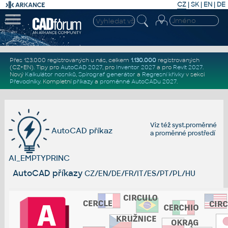
CZ
|
SK
|
EN
|
DE
Přes 123.000 registrovaných u nás, celkem
1.130.000
registrovaných
(CZ+EN)
. Tipy pro
AutoCAD 2027
, pro
Inventor 2027
a pro
Revit 2027
.
Nový
Kalkulátor nosníků
,
Spirograf generátor
a
Regresní křivky
v sekci
Převodníky
.
Kompletní
příkazy
a
proměnné AutoCADu 2027
.
Viz též
syst.proměnné
AutoCAD příkaz
a
proměnné prostředí
AI_EMPTYPRINC
AutoCAD příkazy
CZ/EN/DE/FR/IT/ES/PT/PL/HU