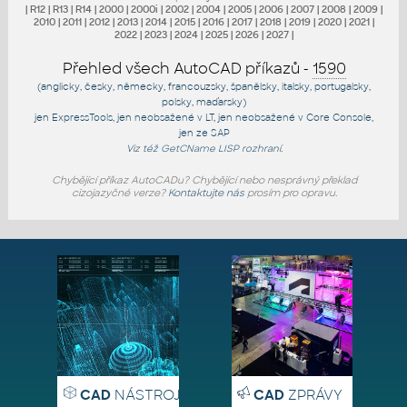
|
R12
|
R13
|
R14
|
2000
|
2000i
|
2002
|
2004
|
2005
|
2006
|
2007
|
2008
|
2009
|
2010
|
2011
|
2012
|
2013
|
2014
|
2015
|
2016
|
2017
|
2018
|
2019
|
2020
|
2021
|
2022
|
2023
|
2024
|
2025
|
2026
|
2027
|
Přehled všech AutoCAD příkazů -
1590
(anglicky, česky, německy, francouzsky, španělsky, italsky, portugalsky,
polsky, maďarsky)
jen
ExpressTools
, jen
neobsažené v LT
, jen
neobsažené v Core Console
,
jen
ze SAP
Viz též
GetCName
LISP rozhraní.
Chybějící příkaz AutoCADu? Chybějící nebo nesprávný překlad
cizojazyčné verze?
Kontaktujte nás
prosím pro opravu.
CAD
NÁSTROJE
CAD
ZPRÁVY