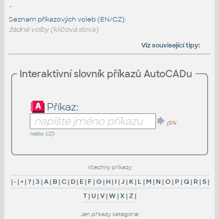
-
Seznam příkazových voleb (EN/CZ):
žádné volby (klíčová slova)
Viz
související tipy
:
Interaktivní slovník příkazů AutoCADu
Příkaz:
(
EN
nebo
CZ
)
Všechny příkazy:
|
-
|
+
|
?
|
3
|
A
|
B
|
C
|
D
|
E
|
F
|
G
|
H
|
I
|
J
|
K
|
L
|
M
|
N
|
O
|
P
|
Q
|
R
|
S
|
T
|
U
|
V
|
W
|
X
|
Z
|
Jen příkazy kategorie: