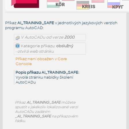
Příkaz
AI_TRAINING_SAFE
v jednotlivých jazykových verzích
programu AutoCAD:
V AutoCADu od verze
2000
Kategorie příkazu:
obslužný
• otvírá web stránku
Příkaz není obsažen v Core
Console
Popis příkazu AI_TRAINING_SAFE:
Vyvolá stránku nabídky školení
AutoCADu
Příkaz
AI_TRAINING_SAFE
můžete
spustit v jakékoliv lokalizované verzi
AutoCADu zadáním
_AI_TRAINING_SAFE
na příkazovém
řádku.