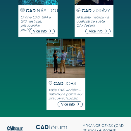
CAD
NÁSTROJE
CAD
ZPRÁVY
Online CAD, BIM a
Aktuality, nabídky a
GIS nástroje,
události ze světa
převodníky,
CAx řešení
prohlížeče
Více info
Více info
CAD
JOBS
Vaše CAD kariéra -
nabídky a poptávky
pracovních pozic
Více info
CAD
fórum
ARKANCE CZ/SK
(CAD
Studio) - Autodesk