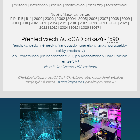
|
editační
|
informační
|
kreslicí
|
nastavovací
|
obslužný
|
zobrazovací
|
Nové příkazy od verze:
|
R12
|
R13
|
R14
|
2000
|
2000i
|
2002
|
2004
|
2005
|
2006
|
2007
|
2008
|
2009
|
2010
|
2011
|
2012
|
2013
|
2014
|
2015
|
2016
|
2017
|
2018
|
2019
|
2020
|
2021
|
2022
|
2023
|
2024
|
2025
|
2026
|
2027
|
Přehled všech AutoCAD příkazů -
1590
(anglicky, česky, německy, francouzsky, španělsky, italsky, portugalsky,
polsky, maďarsky)
jen
ExpressTools
, jen
neobsažené v LT
, jen
neobsažené v Core Console
,
jen
ze SAP
Viz též
GetCName
LISP rozhraní.
Chybějící příkaz AutoCADu? Chybějící nebo nesprávný překlad
cizojazyčné verze?
Kontaktujte nás
prosím pro opravu.