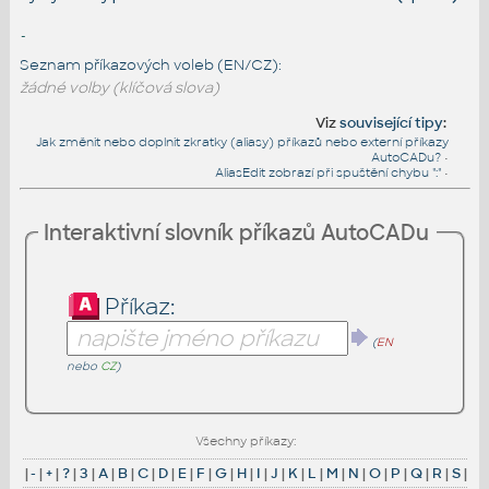
-
Seznam příkazových voleb (EN/CZ):
žádné volby (klíčová slova)
Viz
související tipy
:
Jak změnit nebo doplnit zkratky (aliasy) příkazů nebo externí příkazy
AutoCADu?
•
AliasEdit zobrazí při spuštění chybu ":"
•
Interaktivní slovník příkazů AutoCADu
Příkaz:
(
EN
nebo
CZ
)
Všechny příkazy:
|
-
|
+
|
?
|
3
|
A
|
B
|
C
|
D
|
E
|
F
|
G
|
H
|
I
|
J
|
K
|
L
|
M
|
N
|
O
|
P
|
Q
|
R
|
S
|