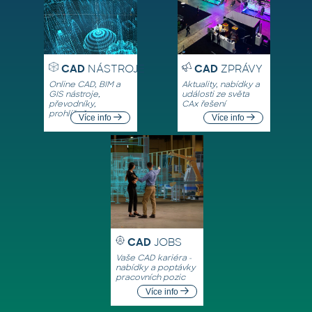
CAD
NÁSTROJE
CAD
ZPRÁVY
Online CAD, BIM a
Aktuality, nabídky a
GIS nástroje,
události ze světa
převodníky,
CAx řešení
prohlížeče
Více info
Více info
CAD
JOBS
Vaše CAD kariéra -
nabídky a poptávky
pracovních pozic
Více info