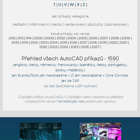
T
|
U
|
V
|
W
|
X
|
Z
|
Jen příkazy kategorie:
|
editační
|
informační
|
kreslicí
|
nastavovací
|
obslužný
|
zobrazovací
|
Nové příkazy od verze:
|
R12
|
R13
|
R14
|
2000
|
2000i
|
2002
|
2004
|
2005
|
2006
|
2007
|
2008
|
2009
|
2010
|
2011
|
2012
|
2013
|
2014
|
2015
|
2016
|
2017
|
2018
|
2019
|
2020
|
2021
|
2022
|
2023
|
2024
|
2025
|
2026
|
2027
|
Přehled všech AutoCAD příkazů -
1590
(anglicky, česky, německy, francouzsky, španělsky, italsky, portugalsky,
polsky, maďarsky)
jen
ExpressTools
, jen
neobsažené v LT
, jen
neobsažené v Core Console
,
jen
ze SAP
Viz též
GetCName
LISP rozhraní.
Chybějící příkaz AutoCADu? Chybějící nebo nesprávný překlad
cizojazyčné verze?
Kontaktujte nás
prosím pro opravu.