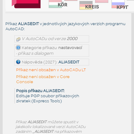
Příkaz
ALIASEDIT
v jednotlivých jazykových verzích programu
AutoCAD:
V AutoCADu od verze
2000
Kategorie příkazu:
nastavovací
• příkaz s dialogem
Nápověda (2027):
ALIASEDIT
Příkaz není obsažen v AutoCADu LT
Příkaz není obsažen v Core
Console
Popis příkazu ALIASEDIT:
Edituje PGP soubor příkazových
zkratek (Express Tools)
Příkaz
ALIASEDIT
můžete spustit v
jakékoliv lokalizované verzi AutoCADu
zadáním
_ALIASEDIT
na příkazovém