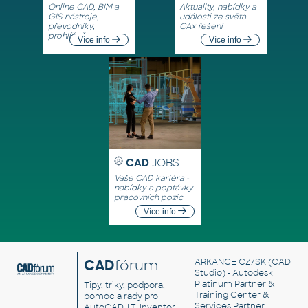
Online CAD, BIM a
Aktuality, nabídky a
GIS nástroje,
události ze světa
převodníky,
CAx řešení
prohlížeče
Více info
Více info
CAD
JOBS
Vaše CAD kariéra -
nabídky a poptávky
pracovních pozic
Více info
CAD
fórum
ARKANCE CZ/SK
(CAD
Studio) - Autodesk
Platinum Partner &
Tipy, triky, podpora,
Training Center &
pomoc a rady pro
Services Partner
AutoCAD, LT, Inventor,