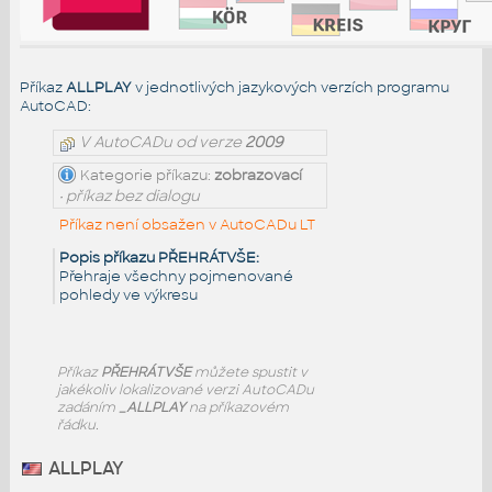
Příkaz
ALLPLAY
v jednotlivých jazykových verzích programu
AutoCAD:
V AutoCADu od verze
2009
Kategorie příkazu:
zobrazovací
• příkaz bez dialogu
Příkaz není obsažen v AutoCADu LT
Popis příkazu PŘEHRÁTVŠE:
Přehraje všechny pojmenované
pohledy ve výkresu
Příkaz
PŘEHRÁTVŠE
můžete spustit v
jakékoliv lokalizované verzi AutoCADu
zadáním
_ALLPLAY
na příkazovém
řádku.
ALLPLAY