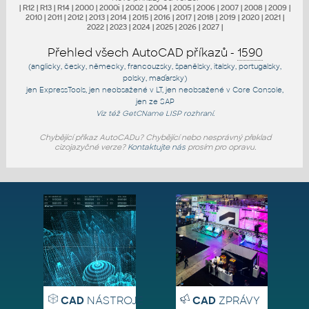
|
R12
|
R13
|
R14
|
2000
|
2000i
|
2002
|
2004
|
2005
|
2006
|
2007
|
2008
|
2009
|
2010
|
2011
|
2012
|
2013
|
2014
|
2015
|
2016
|
2017
|
2018
|
2019
|
2020
|
2021
|
2022
|
2023
|
2024
|
2025
|
2026
|
2027
|
Přehled všech AutoCAD příkazů -
1590
(anglicky, česky, německy, francouzsky, španělsky, italsky, portugalsky,
polsky, maďarsky)
jen
ExpressTools
, jen
neobsažené v LT
, jen
neobsažené v Core Console
,
jen
ze SAP
Viz též
GetCName
LISP rozhraní.
Chybějící příkaz AutoCADu? Chybějící nebo nesprávný překlad
cizojazyčné verze?
Kontaktujte nás
prosím pro opravu.
CAD
NÁSTROJE
CAD
ZPRÁVY