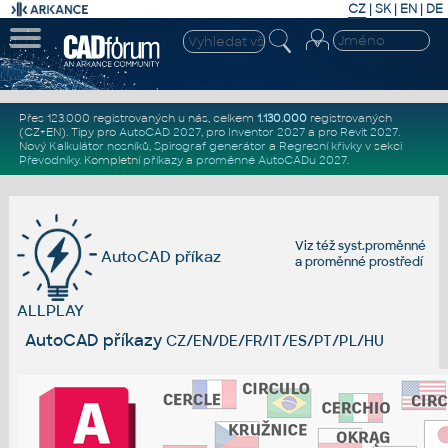
CZ
|
SK
|
EN
|
DE
Přes 123.000 registrovaných u nás, celkem
1.130.000
registrovaných
(CZ+EN)
. Tipy pro
AutoCAD 2027
, pro
Inventor 2027
a pro
Revit 2027
.
Nový
Kalkulátor nosníků
,
Spirograf generátor
a
Regresní křivky
v sekci
Převodníky
.
Kompletní
příkazy
a
proměnné AutoCADu 2027
.
Viz též
syst.proměnné
AutoCAD příkaz
a
proměnné prostředí
ALLPLAY
AutoCAD příkazy
CZ/EN/DE/FR/IT/ES/PT/PL/HU