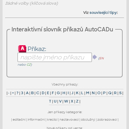
žádné volby (klíčová slova)
Viz
související tipy
:
Interaktivní slovník příkazů AutoCADu
Příkaz:
(
EN
nebo
CZ
)
Všechny příkazy:
|
-
|
+
|
?
|
3
|
A
|
B
|
C
|
D
|
E
|
F
|
G
|
H
|
I
|
J
|
K
|
L
|
M
|
N
|
O
|
P
|
Q
|
R
|
S
|
T
|
U
|
V
|
W
|
X
|
Z
|
Jen příkazy kategorie:
|
editační
|
informační
|
kreslicí
|
nastavovací
|
obslužný
|
zobrazovací
|
Nové příkazy od verze: