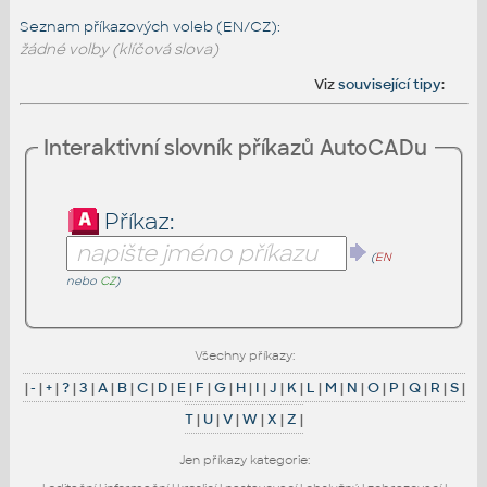
Seznam příkazových voleb (EN/CZ):
žádné volby (klíčová slova)
Viz
související tipy
:
Interaktivní slovník příkazů AutoCADu
Příkaz:
(
EN
nebo
CZ
)
Všechny příkazy:
|
-
|
+
|
?
|
3
|
A
|
B
|
C
|
D
|
E
|
F
|
G
|
H
|
I
|
J
|
K
|
L
|
M
|
N
|
O
|
P
|
Q
|
R
|
S
|
T
|
U
|
V
|
W
|
X
|
Z
|
Jen příkazy kategorie: