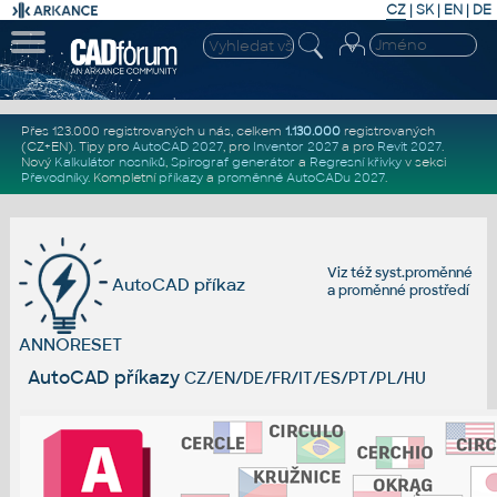
CZ
|
SK
|
EN
|
DE
Přes 123.000 registrovaných u nás, celkem
1.130.000
registrovaných
(CZ+EN)
. Tipy pro
AutoCAD 2027
, pro
Inventor 2027
a pro
Revit 2027
.
Nový
Kalkulátor nosníků
,
Spirograf generátor
a
Regresní křivky
v sekci
Převodníky
.
Kompletní
příkazy
a
proměnné AutoCADu 2027
.
Viz též
syst.proměnné
AutoCAD příkaz
a
proměnné prostředí
ANNORESET
AutoCAD příkazy
CZ/EN/DE/FR/IT/ES/PT/PL/HU