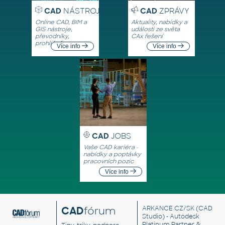
CAD
NÁSTROJE
CAD
ZPRÁVY
Online CAD, BIM a
Aktuality, nabídky a
GIS nástroje,
události ze světa
převodníky,
CAx řešení
prohlížeče
Více info
Více info
CAD
JOBS
Vaše CAD kariéra -
nabídky a poptávky
pracovních pozic
Více info
CAD
fórum
ARKANCE CZ/SK
(CAD
Studio) - Autodesk
Platinum Partner &