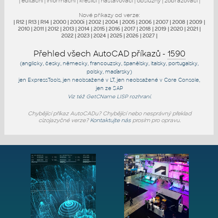
|
editační
|
informační
|
kreslicí
|
nastavovací
|
obslužný
|
zobrazovací
|
Nové příkazy od verze:
|
R12
|
R13
|
R14
|
2000
|
2000i
|
2002
|
2004
|
2005
|
2006
|
2007
|
2008
|
2009
|
2010
|
2011
|
2012
|
2013
|
2014
|
2015
|
2016
|
2017
|
2018
|
2019
|
2020
|
2021
|
2022
|
2023
|
2024
|
2025
|
2026
|
2027
|
Přehled všech AutoCAD příkazů -
1590
(anglicky, česky, německy, francouzsky, španělsky, italsky, portugalsky,
polsky, maďarsky)
jen
ExpressTools
, jen
neobsažené v LT
, jen
neobsažené v Core Console
,
jen
ze SAP
Viz též
GetCName
LISP rozhraní.
Chybějící příkaz AutoCADu? Chybějící nebo nesprávný překlad
cizojazyčné verze?
Kontaktujte nás
prosím pro opravu.