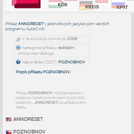
Příkaz
ANNORESET
v jednotlivých jazykových verzích
programu AutoCAD:
V AutoCADu od verze
2008
Kategorie příkazu:
editační
• příkaz bez dialogu
Nápověda (2027):
POZNOBNOV
Popis příkazu POZNOBNOV:
Příkaz
POZNOBNOV
můžete spustit v
jakékoliv lokalizované verzi AutoCADu
zadáním
_ANNORESET
na příkazovém
řádku.
ANNORESET
POZNOBNOV