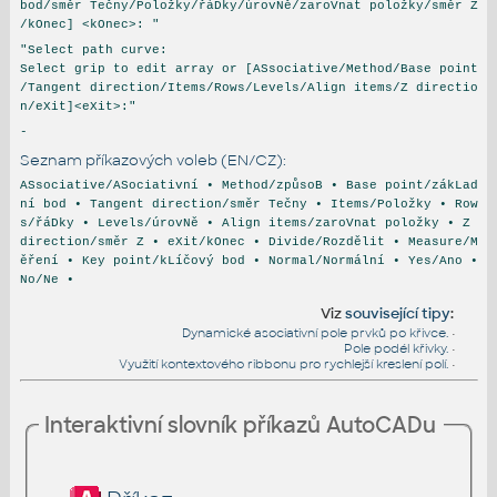
bod/směr Tečny/Položky/řáDky/úrovNě/zaroVnat položky/směr Z
/kOnec] <kOnec>: "
"Select path curve:
Select grip to edit array or [ASsociative/Method/Base point
/Tangent direction/Items/Rows/Levels/Align items/Z directio
n/eXit]<eXit>:"
-
Seznam příkazových voleb (EN/CZ):
ASsociative/ASociativní • Method/způsoB • Base point/zákLad
ní bod • Tangent direction/směr Tečny • Items/Položky • Row
s/řáDky • Levels/úrovNě • Align items/zaroVnat položky • Z
direction/směr Z • eXit/kOnec • Divide/Rozdělit • Measure/M
ěření • Key point/kLíčový bod • Normal/Normální • Yes/Ano •
No/Ne •
Viz
související tipy
:
Dynamické asociativní pole prvků po křivce.
•
Pole podél křivky.
•
Využití kontextového ribbonu pro rychlejší kreslení polí.
•
Interaktivní slovník příkazů AutoCADu