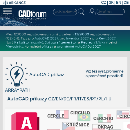
CZ
|
SK
|
EN
|
DE
Přes 123.000 registrovaných u nás, celkem
1.129.000
registrovaných
(CZ+EN)
. Tipy pro
AutoCAD 2027
, pro
Inventor 2027
a pro
Revit 2027
.
Nový
Kalkulátor nosníků
,
Spirograf generátor
a
Regresní křivky
v sekci
Převodníky
.
Kompletní
příkazy
a
proměnné AutoCADu 2027
.
Viz též
syst.proměnné
AutoCAD příkaz
a
proměnné prostředí
ARRAYPATH
AutoCAD příkazy
CZ/EN/DE/FR/IT/ES/PT/PL/HU