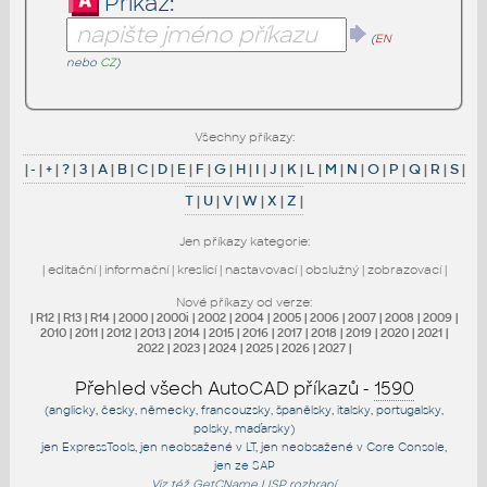
Příkaz:
(
EN
nebo
CZ
)
Všechny příkazy:
|
-
|
+
|
?
|
3
|
A
|
B
|
C
|
D
|
E
|
F
|
G
|
H
|
I
|
J
|
K
|
L
|
M
|
N
|
O
|
P
|
Q
|
R
|
S
|
T
|
U
|
V
|
W
|
X
|
Z
|
Jen příkazy kategorie:
|
editační
|
informační
|
kreslicí
|
nastavovací
|
obslužný
|
zobrazovací
|
Nové příkazy od verze:
|
R12
|
R13
|
R14
|
2000
|
2000i
|
2002
|
2004
|
2005
|
2006
|
2007
|
2008
|
2009
|
2010
|
2011
|
2012
|
2013
|
2014
|
2015
|
2016
|
2017
|
2018
|
2019
|
2020
|
2021
|
2022
|
2023
|
2024
|
2025
|
2026
|
2027
|
Přehled všech AutoCAD příkazů -
1590
(anglicky, česky, německy, francouzsky, španělsky, italsky, portugalsky,
polsky, maďarsky)
jen
ExpressTools
, jen
neobsažené v LT
, jen
neobsažené v Core Console
,
jen
ze SAP
Viz též
GetCName
LISP rozhraní.