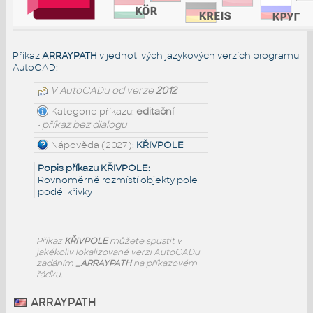
Příkaz
ARRAYPATH
v jednotlivých jazykových verzích programu
AutoCAD:
V AutoCADu od verze
2012
Kategorie příkazu:
editační
• příkaz bez dialogu
Nápověda (2027):
KŘIVPOLE
Popis příkazu KŘIVPOLE:
Rovnoměrně rozmístí objekty pole
podél křivky
Příkaz
KŘIVPOLE
můžete spustit v
jakékoliv lokalizované verzi AutoCADu
zadáním
_ARRAYPATH
na příkazovém
řádku.
ARRAYPATH