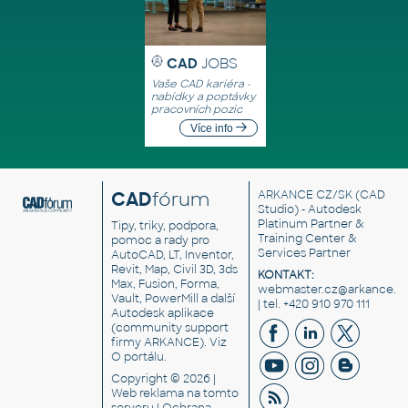
CAD
JOBS
Vaše CAD kariéra -
nabídky a poptávky
pracovních pozic
Více info
CAD
fórum
ARKANCE CZ/SK
(CAD
Studio) - Autodesk
Platinum Partner &
Tipy, triky, podpora,
Training Center &
pomoc a rady pro
Services Partner
AutoCAD, LT, Inventor,
Revit, Map, Civil 3D, 3ds
KONTAKT:
Max, Fusion, Forma,
webmaster.cz@arkance.w
Vault, PowerMill a další
| tel. +420 910 970 111
Autodesk aplikace
(community support
firmy ARKANCE). Viz
O portálu
.
Copyright © 2026 |
Web reklama
na tomto
serveru |
Ochrana