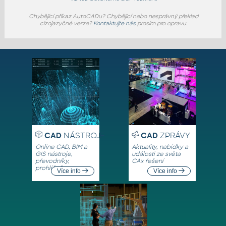
Chybějící příkaz AutoCADu? Chybějící nebo nesprávný překlad
cizojazyčné verze?
Kontaktujte nás
prosím pro opravu.
CAD
NÁSTROJE
CAD
ZPRÁVY
Online CAD, BIM a
Aktuality, nabídky a
GIS nástroje,
události ze světa
převodníky,
CAx řešení
prohlížeče
Více info
Více info