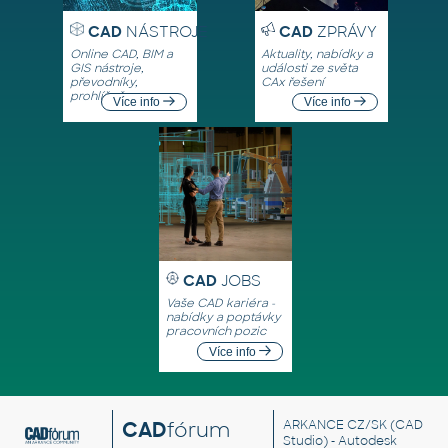
CAD
NÁSTROJE
CAD
ZPRÁVY
Online CAD, BIM a
Aktuality, nabídky a
GIS nástroje,
události ze světa
převodníky,
CAx řešení
prohlížeče
Více info
Více info
CAD
JOBS
Vaše CAD kariéra -
nabídky a poptávky
pracovních pozic
Více info
CAD
fórum
ARKANCE CZ/SK
(CAD
Studio) - Autodesk