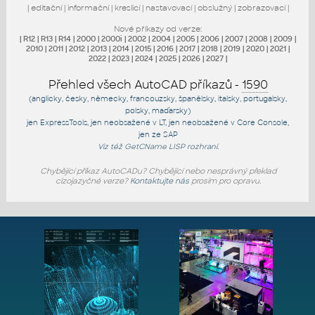
|
editační
|
informační
|
kreslicí
|
nastavovací
|
obslužný
|
zobrazovací
|
Nové příkazy od verze:
|
R12
|
R13
|
R14
|
2000
|
2000i
|
2002
|
2004
|
2005
|
2006
|
2007
|
2008
|
2009
|
2010
|
2011
|
2012
|
2013
|
2014
|
2015
|
2016
|
2017
|
2018
|
2019
|
2020
|
2021
|
2022
|
2023
|
2024
|
2025
|
2026
|
2027
|
Přehled všech AutoCAD příkazů -
1590
(anglicky, česky, německy, francouzsky, španělsky, italsky, portugalsky,
polsky, maďarsky)
jen
ExpressTools
, jen
neobsažené v LT
, jen
neobsažené v Core Console
,
jen
ze SAP
Viz též
GetCName
LISP rozhraní.
Chybějící příkaz AutoCADu? Chybějící nebo nesprávný překlad
cizojazyčné verze?
Kontaktujte nás
prosím pro opravu.