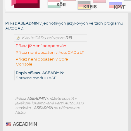
Příkaz
ASEADMIN
v jednotlivých jazykových verzích programu
AutoCAD:
V AutoCADu od verze
R13
Příkaz již není podporován!
Příkaz není obsažen v AutoCADu LT
Příkaz není obsažen v Core
Console
Popis příkazu ASEADMIN:
Správce modulu ASE
Příkaz
ASEADMIN
můžete spustit v
jakékoliv lokalizované verzi AutoCADu
zadáním
_ASEADMIN
na příkazovém
řádku.
ASEADMIN