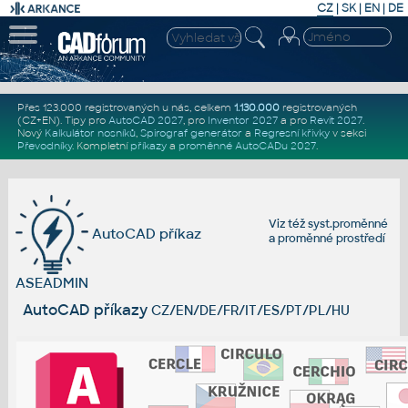
CZ
|
SK
|
EN
|
DE
Přes 123.000 registrovaných u nás, celkem
1.130.000
registrovaných
(CZ+EN)
. Tipy pro
AutoCAD 2027
, pro
Inventor 2027
a pro
Revit 2027
.
Nový
Kalkulátor nosníků
,
Spirograf generátor
a
Regresní křivky
v sekci
Převodníky
.
Kompletní
příkazy
a
proměnné AutoCADu 2027
.
Viz též
syst.proměnné
AutoCAD příkaz
a
proměnné prostředí
ASEADMIN
AutoCAD příkazy
CZ/EN/DE/FR/IT/ES/PT/PL/HU