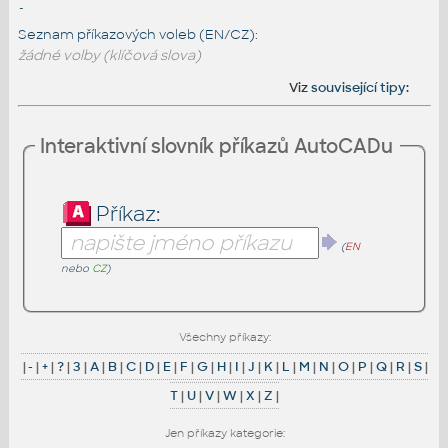
-
Seznam příkazových voleb (EN/CZ):
žádné volby (klíčová slova)
Viz
související tipy
:
Interaktivní slovník příkazů AutoCADu
Příkaz:
(
EN
nebo
CZ
)
Všechny příkazy:
|
-
|
+
|
?
|
3
|
A
|
B
|
C
|
D
|
E
|
F
|
G
|
H
|
I
|
J
|
K
|
L
|
M
|
N
|
O
|
P
|
Q
|
R
|
S
|
T
|
U
|
V
|
W
|
X
|
Z
|
Jen příkazy kategorie: