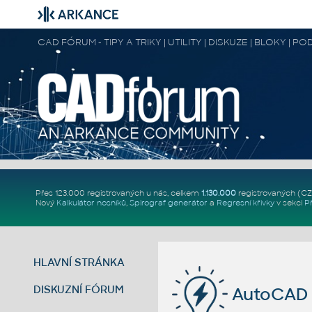
CAD FÓRUM - TIPY A TRIKY | UTILITY | DISKUZE | BLOKY |
Přes 123.000 registrovaných u nás, celkem
1.130.000
registrovaných (C
Nový
Kalkulátor nosníků
,
Spirograf generátor
a
Regresní křivky
v sekci
P
HLAVNÍ STRÁNKA
DISKUZNÍ FÓRUM
AutoCAD 