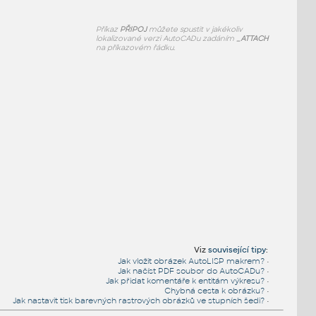
Příkaz
PŘIPOJ
můžete spustit v jakékoliv
lokalizované verzi AutoCADu zadáním
_ATTACH
na příkazovém řádku.
Viz
související tipy
:
Jak vložit obrázek AutoLISP makrem?
•
Jak načíst PDF soubor do AutoCADu?
•
Jak přidat komentáře k entitám výkresu?
•
Chybná cesta k obrázku?
•
Jak nastavit tisk barevných rastrových obrázků ve stupních šedi?
•