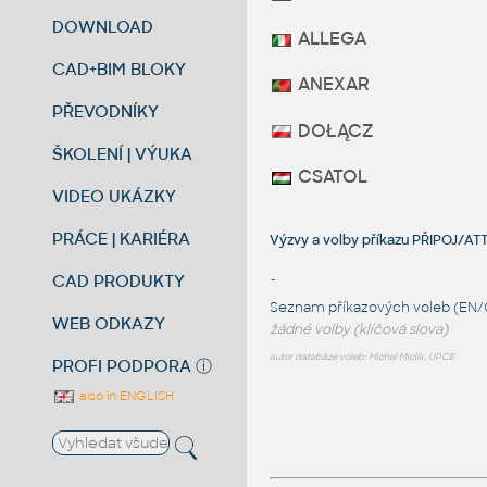
DOWNLOAD
ALLEGA
CAD+BIM BLOKY
ANEXAR
PŘEVODNÍKY
DOŁĄCZ
ŠKOLENÍ | VÝUKA
CSATOL
VIDEO UKÁZKY
PRÁCE | KARIÉRA
Výzvy a volby příkazu PŘIPOJ/A
CAD PRODUKTY
-
Seznam příkazových voleb (EN/
WEB ODKAZY
žádné volby (klíčová slova)
autor databáze voleb: Michal Miclík, UPCE
PROFI PODPORA
ⓘ
also in ENGLISH