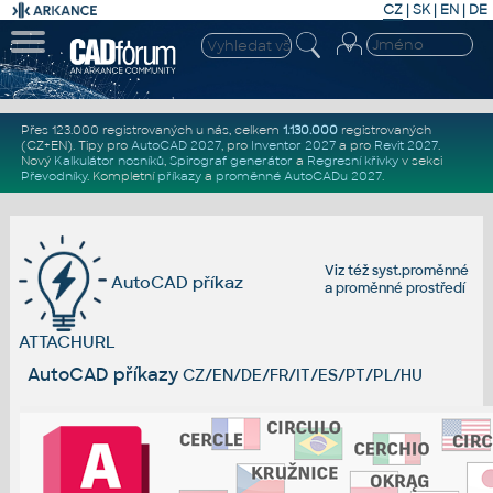
CZ
|
SK
|
EN
|
DE
Přes 123.000 registrovaných u nás, celkem
1.130.000
registrovaných
(CZ+EN)
. Tipy pro
AutoCAD 2027
, pro
Inventor 2027
a pro
Revit 2027
.
Nový
Kalkulátor nosníků
,
Spirograf generátor
a
Regresní křivky
v sekci
Převodníky
.
Kompletní
příkazy
a
proměnné AutoCADu 2027
.
Viz též
syst.proměnné
AutoCAD příkaz
a
proměnné prostředí
ATTACHURL
AutoCAD příkazy
CZ/EN/DE/FR/IT/ES/PT/PL/HU