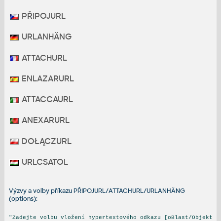
PŘIPOJURL
URLANHÄNG
ATTACHURL
ENLAZARURL
ATTACCAURL
ANEXARURL
DOŁĄCZURL
URLCSATOL
Výzvy a volby příkazu PŘIPOJURL/ATTACHURL/URLANHÄNG
(options):
"Zadejte volbu vložení hypertextového odkazu [oBlast/Objekt