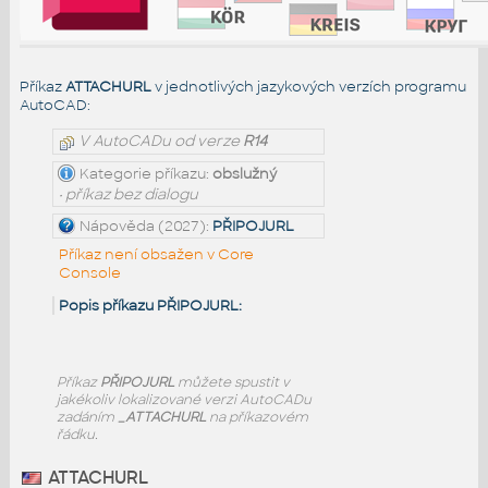
Příkaz
ATTACHURL
v jednotlivých jazykových verzích programu
AutoCAD:
V AutoCADu od verze
R14
Kategorie příkazu:
obslužný
• příkaz bez dialogu
Nápověda (2027):
PŘIPOJURL
Příkaz není obsažen v Core
Console
Popis příkazu PŘIPOJURL:
Příkaz
PŘIPOJURL
můžete spustit v
jakékoliv lokalizované verzi AutoCADu
zadáním
_ATTACHURL
na příkazovém
řádku.
ATTACHURL