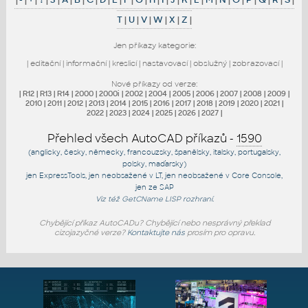
T
|
U
|
V
|
W
|
X
|
Z
|
Jen příkazy kategorie:
|
editační
|
informační
|
kreslicí
|
nastavovací
|
obslužný
|
zobrazovací
|
Nové příkazy od verze:
|
R12
|
R13
|
R14
|
2000
|
2000i
|
2002
|
2004
|
2005
|
2006
|
2007
|
2008
|
2009
|
2010
|
2011
|
2012
|
2013
|
2014
|
2015
|
2016
|
2017
|
2018
|
2019
|
2020
|
2021
|
2022
|
2023
|
2024
|
2025
|
2026
|
2027
|
Přehled všech AutoCAD příkazů -
1590
(anglicky, česky, německy, francouzsky, španělsky, italsky, portugalsky,
polsky, maďarsky)
jen
ExpressTools
, jen
neobsažené v LT
, jen
neobsažené v Core Console
,
jen
ze SAP
Viz též
GetCName
LISP rozhraní.
Chybějící příkaz AutoCADu? Chybějící nebo nesprávný překlad
cizojazyčné verze?
Kontaktujte nás
prosím pro opravu.