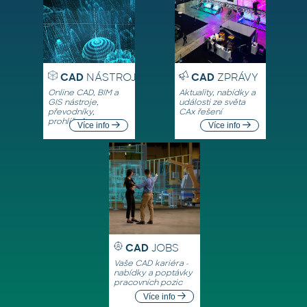
CAD
NÁSTROJE
CAD
ZPRÁVY
Online CAD, BIM a
Aktuality, nabídky a
GIS nástroje,
události ze světa
převodníky,
CAx řešení
prohlížeče
Více info
Více info
CAD
JOBS
Vaše CAD kariéra -
nabídky a poptávky
pracovních pozic
Více info