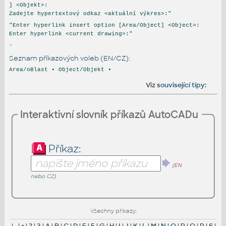
] <Objekt>:
Zadejte hypertextový odkaz <aktuální výkres>:"
"Enter hyperlink insert option [Area/Object] <Object>:
Enter hyperlink <current drawing>:"
-
Seznam příkazových voleb (EN/CZ):
Area/oBlast • Object/Objekt •
Viz
související tipy
:
Interaktivní slovník příkazů AutoCADu
Příkaz:
(
EN
nebo
CZ
)
Všechny příkazy:
|
-
|
+
|
?
|
3
|
A
|
B
|
C
|
D
|
E
|
F
|
G
|
H
|
I
|
J
|
K
|
L
|
M
|
N
|
O
|
P
|
Q
|
R
|
S
|