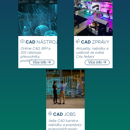
CAD
NÁSTROJE
CAD
ZPRÁVY
Online CAD, BIM a
Aktuality, nabídky a
GIS nástroje,
události ze světa
převodníky,
CAx řešení
prohlížeče
Více info
Více info
CAD
JOBS
Vaše CAD kariéra -
nabídky a poptávky
pracovních pozic