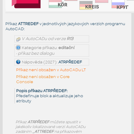
Příkaz
ATTREDEF
v jednotlivých jazykových verzích programu
AutoCAD:
V AutoCADu od verze
R13
Kategorie příkazu:
editační
• příkaz bez dialogu
Nápověda (2027):
ATRPŘEDEF
Příkaz není obsažen v AutoCADu LT
Příkaz není obsažen v Core
Console
Popis příkazu ATRPŘEDEF:
Předefinuje blok a aktualizuje jeho
atributy
Příkaz
ATRPŘEDEF
můžete spustit v
jakékoliv lokalizované verzi AutoCADu
zadáním
_ATTREDEF
na příkazovém