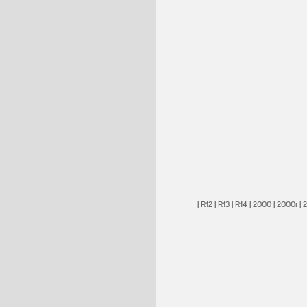
|
R12
|
R13
|
R14
|
2000
|
2000i
|