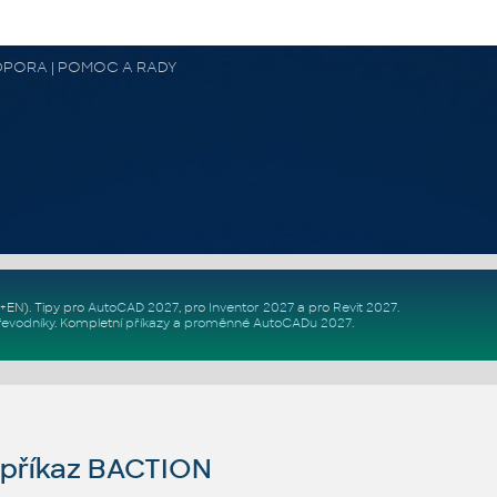
 PODPORA | POMOC A RADY
Z+EN)
. Tipy pro
AutoCAD 2027
, pro
Inventor 2027
a pro
Revit 2027
.
řevodníky
.
Kompletní
příkazy
a
proměnné AutoCADu 2027
.
příkaz BACTION