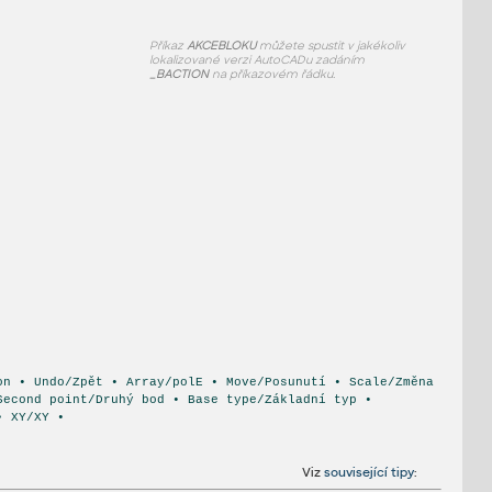
Příkaz
AKCEBLOKU
můžete spustit v jakékoliv
lokalizované verzi AutoCADu zadáním
_BACTION
na příkazovém řádku.
on • Undo/Zpět • Array/polE • Move/Posunutí • Scale/Změna
Second point/Druhý bod • Base type/Základní typ •
• XY/XY •
Viz
související tipy
: