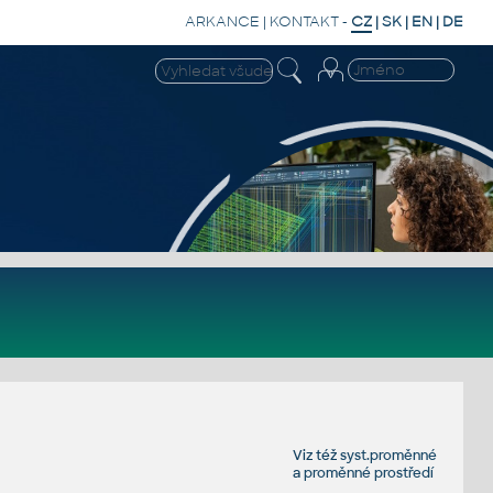
ARKANCE
|
KONTAKT
-
CZ
|
SK
|
EN
|
DE
Viz též
syst.proměnné
a
proměnné prostředí