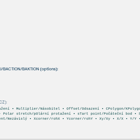
U/BACTION/BAKTION (options):
CZ):
ažení • Multiplier/Násobitel • Offset/Odsazení • CPolygon/KPolyg
• Polar stretch/pOlární protažení • sTart point/Počáteční bod • 
ent/Nezávislý • Xcorner/rohX • Ycorner/rohY • Xy/Xy • X/X • Y/Y 