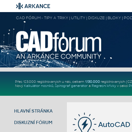
CAD FÓRUM - TIPY A TRIKY | UTILITY | DISKUZE | BLOKY |
Přes 123.000 registrovaných u nás, celkem
1.130.000
registrovaných (C
Nový
Kalkulátor nosníků
,
Spirograf generátor
a
Regresní křivky
v sekci
P
HLAVNÍ STRÁNKA
DISKUZNÍ FÓRUM
AutoCAD 