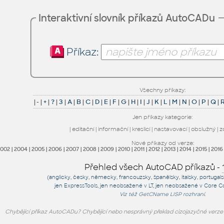
Interaktivní slovník příkazů AutoCADu
Příkaz:
Všechny příkazy:
|
-
|
+
|
?
|
3
|
A
|
B
|
C
|
D
|
E
|
F
|
G
|
H
|
I
|
J
|
K
|
L
|
M
|
N
|
O
|
P
|
Q
|
Jen příkazy kategorie:
|
editační
|
informační
|
kreslicí
|
nastavovací
|
obslužný
|
z
Nové příkazy od verze:
2002
|
2004
|
2005
|
2006
|
2007
|
2008
|
2009
|
2010
|
2011
|
2012
|
2013
|
2014
|
2015
|
2016
Přehled všech AutoCAD příkazů -
(anglicky, česky, německy, francouzsky, španělsky, italsky, portugal
jen
ExpressTools
, jen
neobsažené v LT
, jen
neobsažené v Core C
Viz též
GetCName
LISP rozhraní.
Chybějící příkaz AutoCADu? Chybějící nebo nesprávný překlad cizojazyčné verz