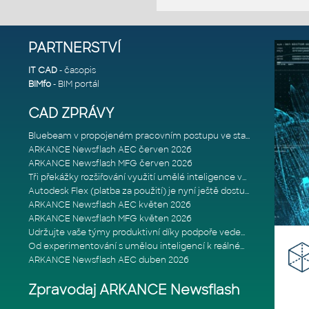
PARTNERSTVÍ
IT CAD
- časopis
BIMfo
- BIM portál
CAD ZPRÁVY
Bluebeam v propojeném pracovním postupu ve stavebnictví: Proč je int
ARKANCE Newsflash AEC červen 2026
ARKANCE Newsflash MFG červen 2026
Tři překážky rozšiřování využití umělé inteligence ve stavebním prům
Autodesk Flex (platba za použití) je nyní ještě dostupnější
ARKANCE Newsflash AEC květen 2026
ARKANCE Newsflash MFG květen 2026
Udržujte vaše týmy produktivní díky podpoře vedené odborníky
Od experimentování s umělou inteligencí k reálnému dopadu na podniká
ARKANCE Newsflash AEC duben 2026
Zpravodaj ARKANCE Newsflash