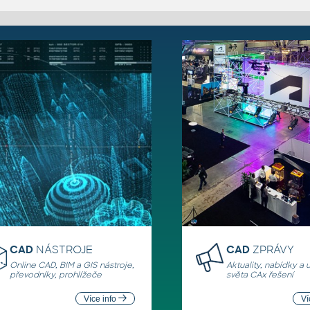
CAD
NÁSTROJE
CAD
ZPRÁVY
Online CAD, BIM a GIS nástroje,
Aktuality, nabídky a 
převodníky, prohlížeče
světa CAx řešení
Více info
Ví