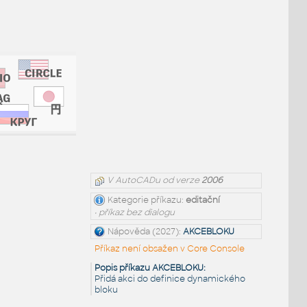
V AutoCADu od verze
2006
Kategorie příkazu:
editační
• příkaz bez dialogu
Nápověda (2027):
AKCEBLOKU
Příkaz není obsažen v Core Console
Popis příkazu AKCEBLOKU:
Přidá akci do definice dynamického
bloku