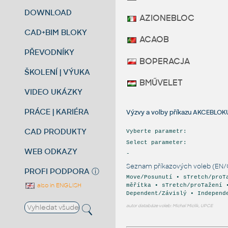
DOWNLOAD
AZIONEBLOC
CAD+BIM BLOKY
ACAOB
PŘEVODNÍKY
BOPERACJA
ŠKOLENÍ | VÝUKA
BMŰVELET
VIDEO UKÁZKY
PRÁCE | KARIÉRA
Výzvy a volby příkazu AKCEBLOK
CAD PRODUKTY
Vyberte parametr:
Select parameter:
WEB ODKAZY
-
Seznam příkazových voleb (EN/
PROFI PODPORA
ⓘ
Move/Posunutí • sTretch/proT
also in ENGLISH
měřítka • sTretch/proTažení 
Dependent/Závislý • Independ
autor databáze voleb: Michal Miclík, UPCE