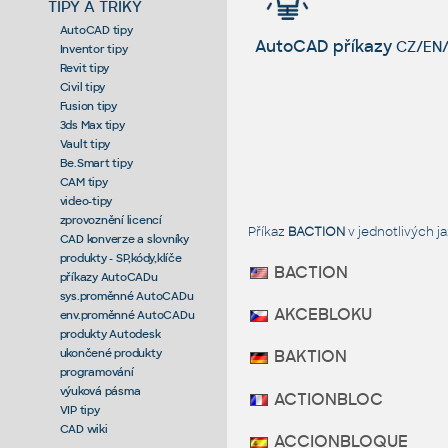
TIPY A TRIKY
AutoCAD tipy
AutoCAD příkazy
CZ/EN/
Inventor tipy
Revit tipy
Civil tipy
Fusion tipy
3ds Max tipy
Vault tipy
Be.Smart tipy
CAM tipy
video-tipy
zprovoznění licencí
Příkaz
BACTION
v jednotlivých 
CAD konverze a slovníky
produkty - SP,kódy,klíče
BACTION
příkazy AutoCADu
sys.proměnné AutoCADu
AKCEBLOKU
env.proměnné AutoCADu
produkty Autodesk
ukončené produkty
BAKTION
programování
výuková pásma
ACTIONBLOC
VIP tipy
CAD wiki
ACCIONBLOQUE