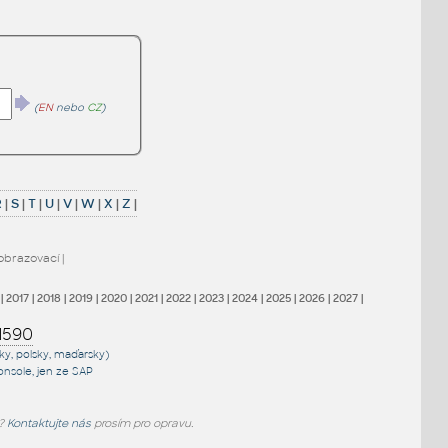
(
EN
nebo
CZ
)
R
|
S
|
T
|
U
|
V
|
W
|
X
|
Z
|
obrazovací
|
|
2017
|
2018
|
2019
|
2020
|
2021
|
2022
|
2023
|
2024
|
2025
|
2026
|
2027
|
1590
sky, polsky, maďarsky)
onsole
, jen
ze SAP
e?
Kontaktujte nás
prosím pro opravu.