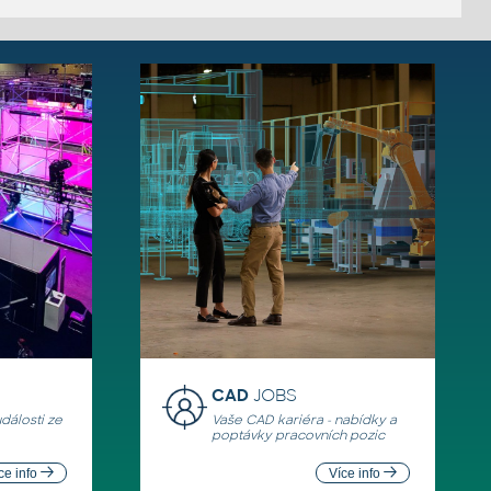
CAD
JOBS
události ze
Vaše CAD kariéra - nabídky a
poptávky pracovních pozic
ce info
Více info