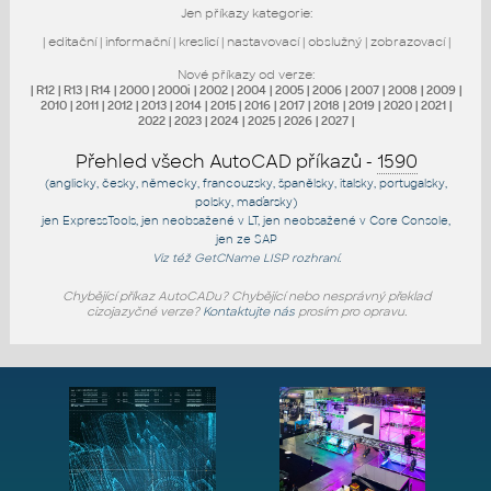
Jen příkazy kategorie:
|
editační
|
informační
|
kreslicí
|
nastavovací
|
obslužný
|
zobrazovací
|
Nové příkazy od verze:
|
R12
|
R13
|
R14
|
2000
|
2000i
|
2002
|
2004
|
2005
|
2006
|
2007
|
2008
|
2009
|
2010
|
2011
|
2012
|
2013
|
2014
|
2015
|
2016
|
2017
|
2018
|
2019
|
2020
|
2021
|
2022
|
2023
|
2024
|
2025
|
2026
|
2027
|
Přehled všech AutoCAD příkazů -
1590
(anglicky, česky, německy, francouzsky, španělsky, italsky, portugalsky,
polsky, maďarsky)
jen
ExpressTools
, jen
neobsažené v LT
, jen
neobsažené v Core Console
,
jen
ze SAP
Viz též
GetCName
LISP rozhraní.
Chybějící příkaz AutoCADu? Chybějící nebo nesprávný překlad
cizojazyčné verze?
Kontaktujte nás
prosím pro opravu.