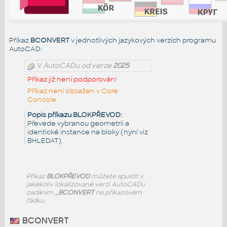
Příkaz
BCONVERT
v jednotlivých jazykových verzích programu
AutoCAD:
V AutoCADu od verze
2025
Příkaz již není podporován!
Příkaz není obsažen v Core
Console
Popis příkazu BLOKPŘEVOD:
Převede vybranou geometrii a
identické instance na bloky (nyní viz
BHLEDAT).
Příkaz
BLOKPŘEVOD
můžete spustit v
jakékoliv lokalizované verzi AutoCADu
zadáním
_BCONVERT
na příkazovém
řádku.
BCONVERT