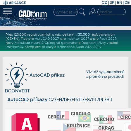
CZ
|
SK
|
EN
|
DE
Přes 123.000 registrovaných u nás, celkem
1.130.000
registrovaných
(CZ+EN)
. Tipy pro
AutoCAD 2027
, pro
Inventor 2027
a pro
Revit 2027
.
Nový
Kalkulátor nosníků
,
Spirograf generátor
a
Regresní křivky
v sekci
Převodníky
.
Kompletní
příkazy
a
proměnné AutoCADu 2027
.
Viz též
syst.proměnné
AutoCAD příkaz
a
proměnné prostředí
BCONVERT
AutoCAD příkazy
CZ/EN/DE/FR/IT/ES/PT/PL/HU