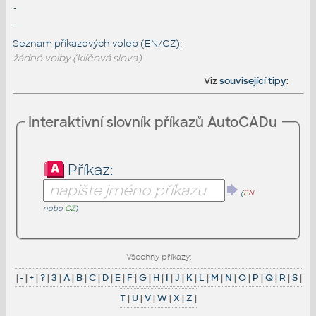
-
-
Seznam příkazových voleb (EN/CZ):
žádné volby (klíčová slova)
Viz
související tipy
:
Interaktivní slovník příkazů AutoCADu
Příkaz:
(
EN
nebo
CZ
)
Všechny příkazy:
|
-
|
+
|
?
|
3
|
A
|
B
|
C
|
D
|
E
|
F
|
G
|
H
|
I
|
J
|
K
|
L
|
M
|
N
|
O
|
P
|
Q
|
R
|
S
|
T
|
U
|
V
|
W
|
X
|
Z
|