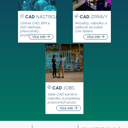
CAD
NÁSTROJE
CAD
ZPRÁVY
Online CAD, BIM a
Aktuality, nabídky a
GIS nástroje,
události ze světa
převodníky,
CAx řešení
prohlížeče
Více info
Více info
CAD
JOBS
Vaše CAD kariéra -
nabídky a poptávky
pracovních pozic
Více info