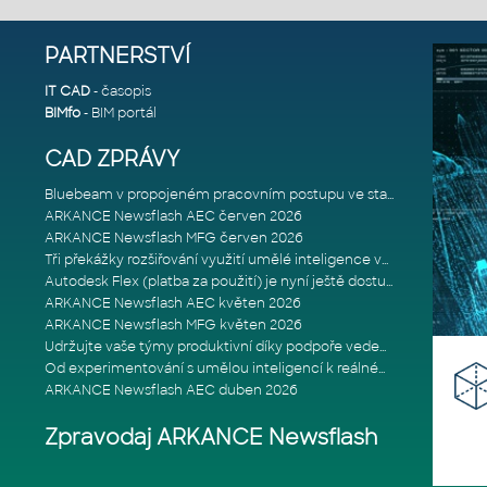
PARTNERSTVÍ
IT CAD
- časopis
BIMfo
- BIM portál
CAD ZPRÁVY
Bluebeam v propojeném pracovním postupu ve stavebnictví: Proč je int
ARKANCE Newsflash AEC červen 2026
ARKANCE Newsflash MFG červen 2026
Tři překážky rozšiřování využití umělé inteligence ve stavebním prům
Autodesk Flex (platba za použití) je nyní ještě dostupnější
ARKANCE Newsflash AEC květen 2026
ARKANCE Newsflash MFG květen 2026
Udržujte vaše týmy produktivní díky podpoře vedené odborníky
Od experimentování s umělou inteligencí k reálnému dopadu na podniká
ARKANCE Newsflash AEC duben 2026
Zpravodaj ARKANCE Newsflash