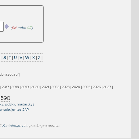
(
EN
nebo
CZ
)
R
|
S
|
T
|
U
|
V
|
W
|
X
|
Z
|
obrazovací
|
|
2017
|
2018
|
2019
|
2020
|
2021
|
2022
|
2023
|
2024
|
2025
|
2026
|
2027
|
1590
sky, polsky, maďarsky)
onsole
, jen
ze SAP
e?
Kontaktujte nás
prosím pro opravu.