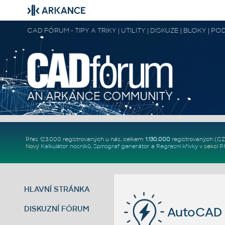
CAD FÓRUM - TIPY A TRIKY | UTILITY | DISKUZE | BLOKY |
Přes 123.000 registrovaných u nás, celkem
1.130.000
registrovaných (C
Nový
Kalkulátor nosníků
,
Spirograf generátor
a
Regresní křivky
v sekci
P
HLAVNÍ STRÁNKA
DISKUZNÍ FÓRUM
AutoCAD 