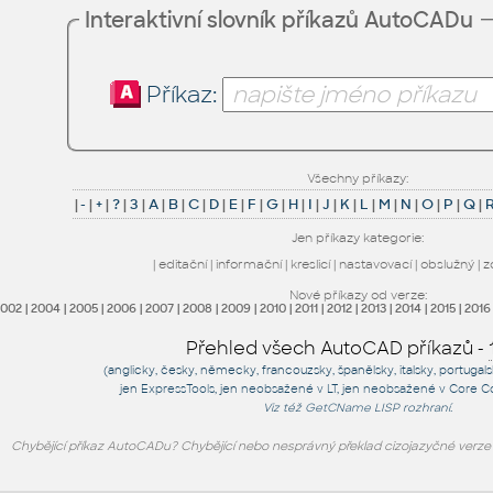
Interaktivní slovník příkazů AutoCADu
Příkaz:
Všechny příkazy:
|
-
|
+
|
?
|
3
|
A
|
B
|
C
|
D
|
E
|
F
|
G
|
H
|
I
|
J
|
K
|
L
|
M
|
N
|
O
|
P
|
Q
|
Jen příkazy kategorie:
|
editační
|
informační
|
kreslicí
|
nastavovací
|
obslužný
|
z
Nové příkazy od verze:
2002
|
2004
|
2005
|
2006
|
2007
|
2008
|
2009
|
2010
|
2011
|
2012
|
2013
|
2014
|
2015
|
2016
Přehled všech AutoCAD příkazů -
(anglicky, česky, německy, francouzsky, španělsky, italsky, portugal
jen
ExpressTools
, jen
neobsažené v LT
, jen
neobsažené v Core C
Viz též
GetCName
LISP rozhraní.
Chybějící příkaz AutoCADu? Chybějící nebo nesprávný překlad cizojazyčné verz