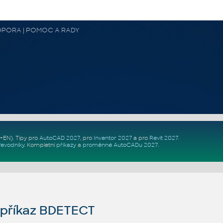
 PODPORA | POMOC A RADY
Z+EN)
. Tipy pro
AutoCAD 2027
, pro
Inventor 2027
a pro
Revit 2027
.
řevodníky
.
Kompletní
příkazy
a
proměnné AutoCADu 2027
.
příkaz BDETECT