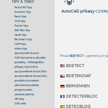
TIPY A TRIKY
AutoCAD tipy
AutoCAD příkazy
CZ/EN/
Inventor tipy
Revit tipy
Civil tipy
Fusion tipy
3ds Max tipy
Vault tipy
Be.Smart tipy
CAM tipy
video-tipy
zprovoznění licencí
Příkaz
BDETECT
v jednotlivých 
CAD konverze a slovníky
produkty - SP,kódy,klíče
BDETECT
příkazy AutoCADu
sys.proměnné AutoCADu
BDETEKOVAT
env.proměnné AutoCADu
produkty Autodesk
ukončené produkty
BERKENNEN
programování
výuková pásma
DETECTERBLOC
VIP tipy
CAD wiki
DETECBLOQ