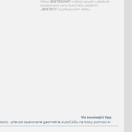
Příkaz
BDETEKOVAT
můžete spustit v jakékoliv
lokalizované verzi AutoCADu zadáním
_BDETECT
na příkazovém řádku.
Viz
související tipy
:
locks - převod opakované geometrie AutoCADu na bloky pomocí AI
•