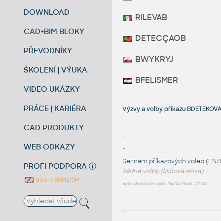
DOWNLOAD
RILEVAB
CAD+BIM BLOKY
DETECÇAOB
PŘEVODNÍKY
BWYKRYJ
ŠKOLENÍ | VÝUKA
BFELISMER
VIDEO UKÁZKY
PRÁCE | KARIÉRA
Výzvy a volby příkazu BDETEKO
CAD PRODUKTY
-
-
WEB ODKAZY
-
Seznam příkazových voleb (EN/
PROFI PODPORA
ⓘ
žádné volby (klíčová slova)
also in ENGLISH
autor databáze voleb: Michal Miclík, UPCE