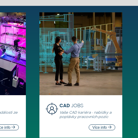
CAD
JOBS
události ze
Vaše CAD kariéra - nabídky a
poptávky pracovních pozic
ce info
Více info