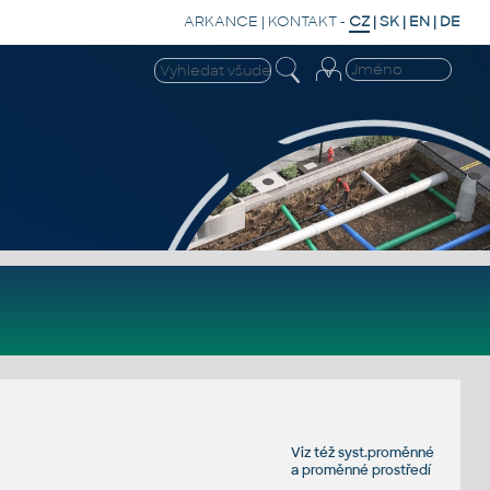
ARKANCE
|
KONTAKT
-
CZ
|
SK
|
EN
|
DE
Viz též
syst.proměnné
a
proměnné prostředí