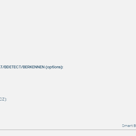
VAT/BDETECT/BERKENNEN (options):
CZ):
Smart B