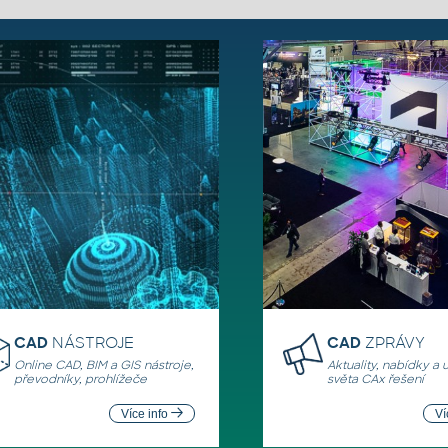
CAD
NÁSTROJE
CAD
ZPRÁVY
Online CAD, BIM a GIS nástroje,
Aktuality, nabídky a 
převodníky, prohlížeče
světa CAx řešení
Více info
Ví