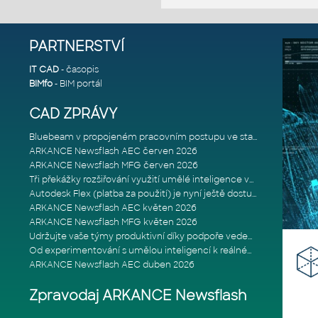
PARTNERSTVÍ
IT CAD
- časopis
BIMfo
- BIM portál
CAD ZPRÁVY
Bluebeam v propojeném pracovním postupu ve stavebnictví: Proč je int
ARKANCE Newsflash AEC červen 2026
ARKANCE Newsflash MFG červen 2026
Tři překážky rozšiřování využití umělé inteligence ve stavebním prům
Autodesk Flex (platba za použití) je nyní ještě dostupnější
ARKANCE Newsflash AEC květen 2026
ARKANCE Newsflash MFG květen 2026
Udržujte vaše týmy produktivní díky podpoře vedené odborníky
Od experimentování s umělou inteligencí k reálnému dopadu na podniká
ARKANCE Newsflash AEC duben 2026
Zpravodaj ARKANCE Newsflash