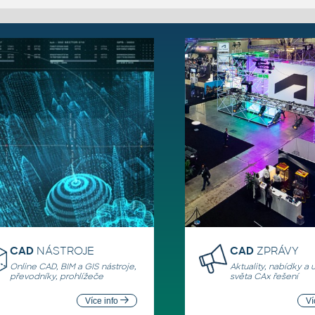
CAD
NÁSTROJE
CAD
ZPRÁVY
Online CAD, BIM a GIS nástroje,
Aktuality, nabídky a 
převodníky, prohlížeče
světa CAx řešení
Více info
Ví