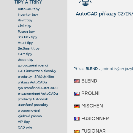
TIPY A TRIKY
AutoCAD tipy
AutoCAD příkazy
CZ/EN/
Inventor tipy
Revit tipy
Civil tipy
Fusion tipy
3ds Max tipy
Vault tipy
Be.Smart tipy
CAM tipy
video-tipy
zprovoznění licencí
Příkaz
BLEND
v jednotlivých ja
CAD konverze a slovníky
produkty - SP,kódy,klíče
BLEND
příkazy AutoCADu
sys.proměnné AutoCADu
PROLNI
env.proměnné AutoCADu
produkty Autodesk
ukončené produkty
MISCHEN
programování
výuková pásma
FUSIONNER
VIP tipy
CAD wiki
FUSIONAR