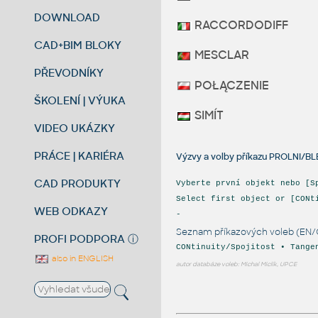
DOWNLOAD
RACCORDODIFF
CAD+BIM BLOKY
MESCLAR
PŘEVODNÍKY
POŁĄCZENIE
ŠKOLENÍ | VÝUKA
SIMÍT
VIDEO UKÁZKY
PRÁCE | KARIÉRA
Výzvy a volby příkazu PROLNI/B
CAD PRODUKTY
Vyberte první objekt nebo [S
Select first object or [CONt
WEB ODKAZY
-
Seznam příkazových voleb (EN/
PROFI PODPORA
ⓘ
CONtinuity/Spojitost • Tange
also in ENGLISH
autor databáze voleb: Michal Miclík, UPCE