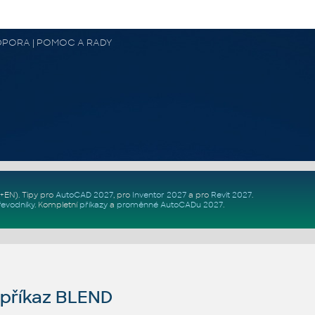
 PODPORA | POMOC A RADY
Z+EN)
. Tipy pro
AutoCAD 2027
, pro
Inventor 2027
a pro
Revit 2027
.
řevodníky
.
Kompletní
příkazy
a
proměnné AutoCADu 2027
.
příkaz BLEND