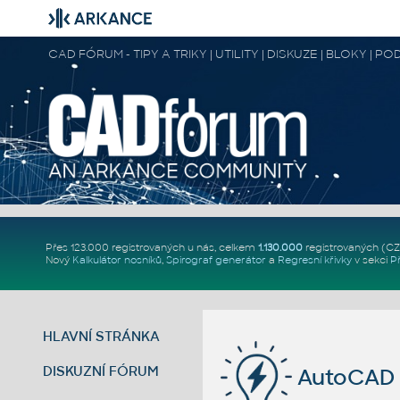
CAD FÓRUM - TIPY A TRIKY | UTILITY | DISKUZE | BLOKY |
Přes 123.000 registrovaných u nás, celkem
1.130.000
registrovaných (C
Nový
Kalkulátor nosníků
,
Spirograf generátor
a
Regresní křivky
v sekci
P
HLAVNÍ STRÁNKA
DISKUZNÍ FÓRUM
AutoCAD 