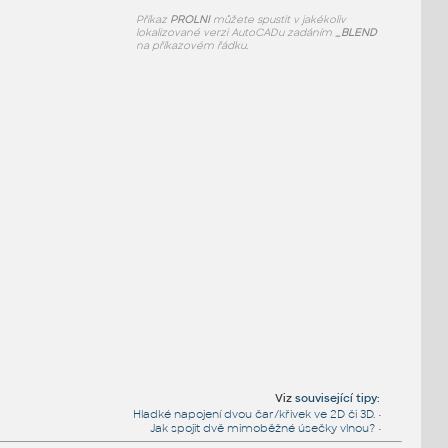
Příkaz
PROLNI
můžete spustit v jakékoliv
lokalizované verzi AutoCADu zadáním
_BLEND
na příkazovém řádku.
Viz
související tipy
:
Hladké napojení dvou čar/křivek ve 2D či 3D.
•
Jak spojit dvě mimoběžné úsečky vlnou?
•