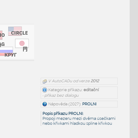
V AutoCADu od verze
2012
Kategorie příkazu:
editační
• příkaz bez dialogu
Nápověda (2027):
PROLNI
Popis příkazu PROLNI:
Propoji mezeru mezi dvěma úsečkami
nebo křivkami hladkou spline křivkou