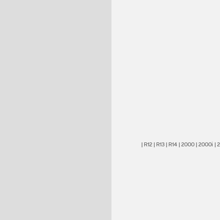
|
R12
|
R13
|
R14
|
2000
|
2000i
|