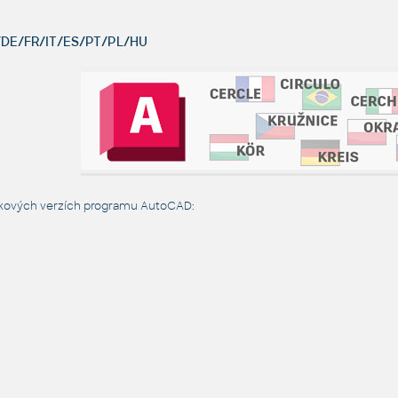
DE/FR/IT/ES/PT/PL/HU
zykových verzích programu AutoCAD: