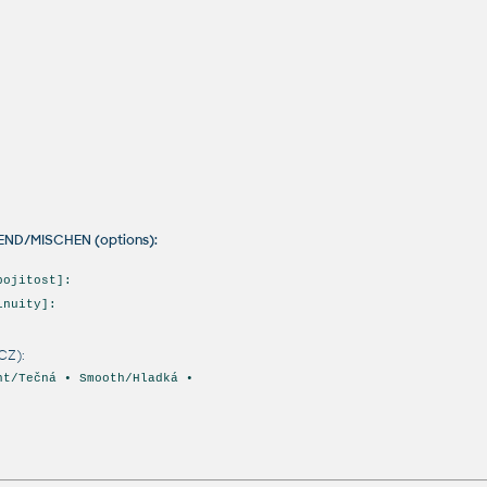
LEND/MISCHEN (options):
pojitost]:
inuity]:
CZ):
nt/Tečná • Smooth/Hladká •