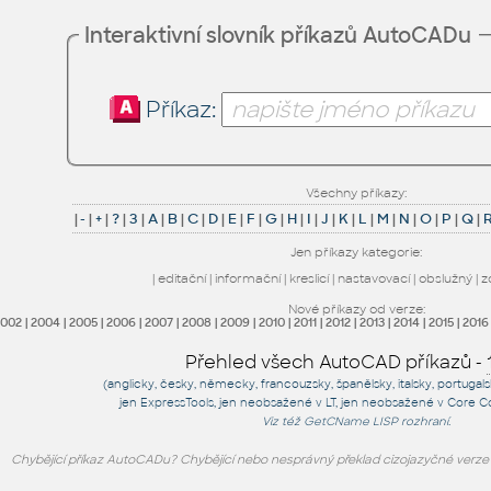
Interaktivní slovník příkazů AutoCADu
Příkaz:
Všechny příkazy:
|
-
|
+
|
?
|
3
|
A
|
B
|
C
|
D
|
E
|
F
|
G
|
H
|
I
|
J
|
K
|
L
|
M
|
N
|
O
|
P
|
Q
|
Jen příkazy kategorie:
|
editační
|
informační
|
kreslicí
|
nastavovací
|
obslužný
|
z
Nové příkazy od verze:
2002
|
2004
|
2005
|
2006
|
2007
|
2008
|
2009
|
2010
|
2011
|
2012
|
2013
|
2014
|
2015
|
2016
Přehled všech AutoCAD příkazů -
(anglicky, česky, německy, francouzsky, španělsky, italsky, portugal
jen
ExpressTools
, jen
neobsažené v LT
, jen
neobsažené v Core C
Viz též
GetCName
LISP rozhraní.
Chybějící příkaz AutoCADu? Chybějící nebo nesprávný překlad cizojazyčné verz