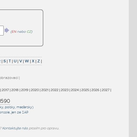
(
EN
nebo
CZ
)
R
|
S
|
T
|
U
|
V
|
W
|
X
|
Z
|
obrazovací
|
|
2017
|
2018
|
2019
|
2020
|
2021
|
2022
|
2023
|
2024
|
2025
|
2026
|
2027
|
1590
sky, polsky, maďarsky)
onsole
, jen
ze SAP
e?
Kontaktujte nás
prosím pro opravu.