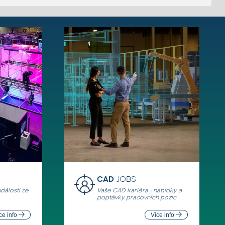
CAD
JOBS
události ze
Vaše CAD kariéra - nabídky a
poptávky pracovních pozic
ce info
Více info