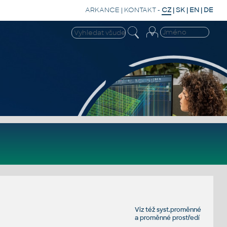
ARKANCE
|
KONTAKT
-
CZ
|
SK
|
EN
|
DE
Viz též
syst.proměnné
a
proměnné prostředí