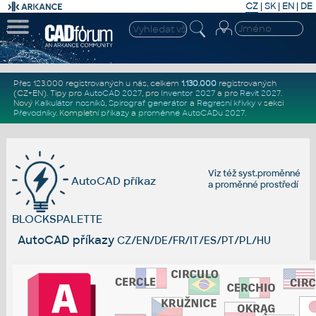
CZ
|
SK
|
EN
|
DE
Přes 123.000 registrovaných u nás, celkem
1.130.000
registrovaných
(CZ+EN)
. Tipy pro
AutoCAD 2027
, pro
Inventor 2027
a pro
Revit 2027
.
Nový
Kalkulátor nosníků
,
Spirograf generátor
a
Regresní křivky
v sekci
Převodníky
.
Kompletní
příkazy
a
proměnné AutoCADu 2027
.
Viz též
syst.proměnné
AutoCAD příkaz
a
proměnné prostředí
BLOCKSPALETTE
AutoCAD příkazy
CZ/EN/DE/FR/IT/ES/PT/PL/HU