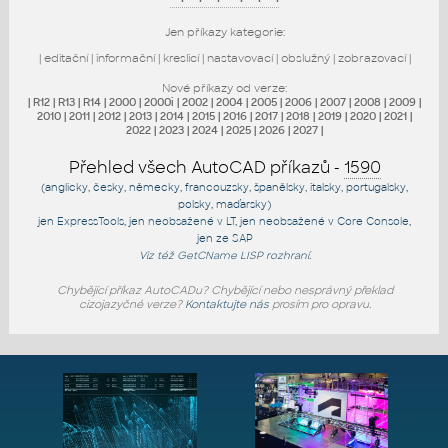
Jen příkazy kategorie:
|
editační
|
informační
|
kreslicí
|
nastavovací
|
obslužný
|
zobrazovací
|
Nové příkazy od verze:
|
R12
|
R13
|
R14
|
2000
|
2000i
|
2002
|
2004
|
2005
|
2006
|
2007
|
2008
|
2009
|
2010
|
2011
|
2012
|
2013
|
2014
|
2015
|
2016
|
2017
|
2018
|
2019
|
2020
|
2021
|
2022
|
2023
|
2024
|
2025
|
2026
|
2027
|
Přehled všech AutoCAD příkazů -
1590
(anglicky, česky, německy, francouzsky, španělsky, italsky, portugalsky,
polsky, maďarsky)
jen
ExpressTools
, jen
neobsažené v LT
, jen
neobsažené v Core Console
,
jen
ze SAP
Viz též
GetCName
LISP rozhraní.
Chybějící příkaz AutoCADu? Chybějící nebo nesprávný překlad
cizojazyčné verze?
Kontaktujte nás
prosím pro opravu.