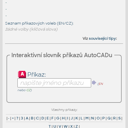
-
-
-
Seznam příkazových voleb (EN/CZ):
žádné volby (klíčová slova)
Viz
související tipy
:
Interaktivní slovník příkazů AutoCADu
Příkaz:
(
EN
nebo
CZ
)
Všechny příkazy:
|
-
|
+
|
?
|
3
|
A
|
B
|
C
|
D
|
E
|
F
|
G
|
H
|
I
|
J
|
K
|
L
|
M
|
N
|
O
|
P
|
Q
|
R
|
S
|
T
|
U
|
V
|
W
|
X
|
Z
|