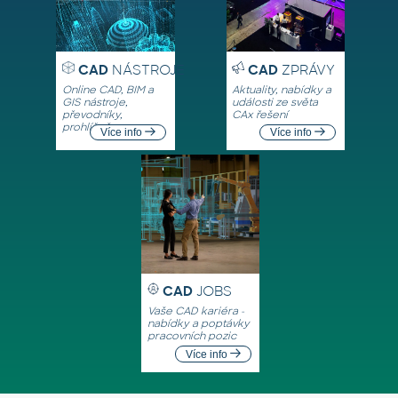
CAD
NÁSTROJE
CAD
ZPRÁVY
Online CAD, BIM a
Aktuality, nabídky a
GIS nástroje,
události ze světa
převodníky,
CAx řešení
prohlížeče
Více info
Více info
CAD
JOBS
Vaše CAD kariéra -
nabídky a poptávky
pracovních pozic
Více info