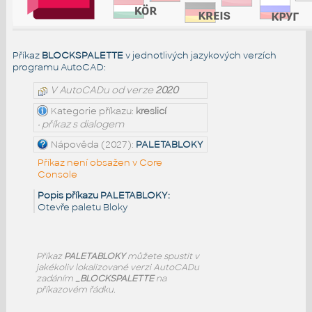
Příkaz
BLOCKSPALETTE
v jednotlivých jazykových verzích
programu AutoCAD:
V AutoCADu od verze
2020
Kategorie příkazu:
kreslicí
• příkaz s dialogem
Nápověda (2027):
PALETABLOKY
Příkaz není obsažen v Core
Console
Popis příkazu PALETABLOKY:
Otevře paletu Bloky
Příkaz
PALETABLOKY
můžete spustit v
jakékoliv lokalizované verzi AutoCADu
zadáním
_BLOCKSPALETTE
na
příkazovém řádku.