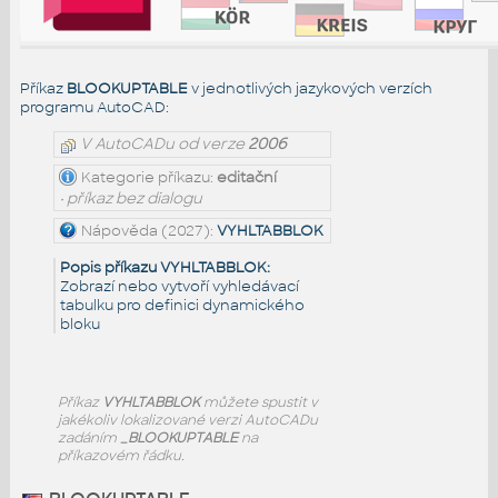
Příkaz
BLOOKUPTABLE
v jednotlivých jazykových verzích
programu AutoCAD:
V AutoCADu od verze
2006
Kategorie příkazu:
editační
• příkaz bez dialogu
Nápověda (2027):
VYHLTABBLOK
Popis příkazu VYHLTABBLOK:
Zobrazí nebo vytvoří vyhledávací
tabulku pro definici dynamického
bloku
Příkaz
VYHLTABBLOK
můžete spustit v
jakékoliv lokalizované verzi AutoCADu
zadáním
_BLOOKUPTABLE
na
příkazovém řádku.