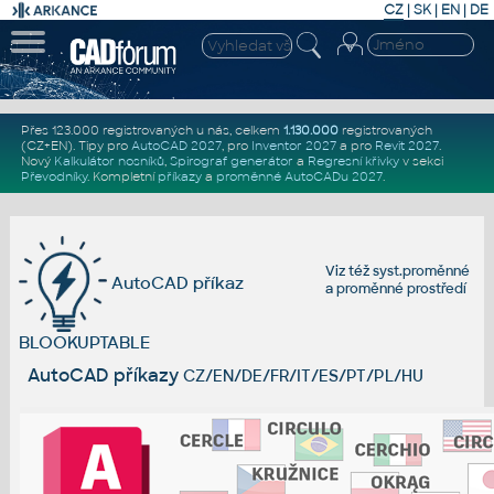
CZ
|
SK
|
EN
|
DE
Přes 123.000 registrovaných u nás, celkem
1.130.000
registrovaných
(CZ+EN)
. Tipy pro
AutoCAD 2027
, pro
Inventor 2027
a pro
Revit 2027
.
Nový
Kalkulátor nosníků
,
Spirograf generátor
a
Regresní křivky
v sekci
Převodníky
.
Kompletní
příkazy
a
proměnné AutoCADu 2027
.
Viz též
syst.proměnné
AutoCAD příkaz
a
proměnné prostředí
BLOOKUPTABLE
AutoCAD příkazy
CZ/EN/DE/FR/IT/ES/PT/PL/HU