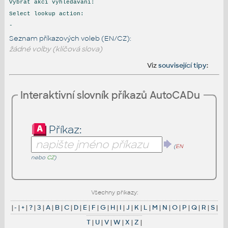
Vybrat akci vyhledávání:
Select lookup action:
-
Seznam příkazových voleb (EN/CZ):
žádné volby (klíčová slova)
Viz
související tipy
:
Interaktivní slovník příkazů AutoCADu
Příkaz:
(
EN
nebo
CZ
)
Všechny příkazy:
|
-
|
+
|
?
|
3
|
A
|
B
|
C
|
D
|
E
|
F
|
G
|
H
|
I
|
J
|
K
|
L
|
M
|
N
|
O
|
P
|
Q
|
R
|
S
|
T
|
U
|
V
|
W
|
X
|
Z
|