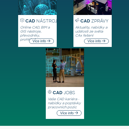
CAD
NÁSTROJE
CAD
ZPRÁVY
Online CAD, BIM a
Aktuality, nabídky a
GIS nástroje,
události ze světa
převodníky,
CAx řešení
prohlížeče
Více info
Více info
CAD
JOBS
Vaše CAD kariéra -
nabídky a poptávky
pracovních pozic
Více info