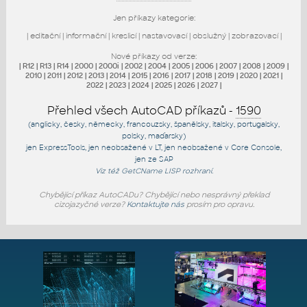
Jen příkazy kategorie:
|
editační
|
informační
|
kreslicí
|
nastavovací
|
obslužný
|
zobrazovací
|
Nové příkazy od verze:
|
R12
|
R13
|
R14
|
2000
|
2000i
|
2002
|
2004
|
2005
|
2006
|
2007
|
2008
|
2009
|
2010
|
2011
|
2012
|
2013
|
2014
|
2015
|
2016
|
2017
|
2018
|
2019
|
2020
|
2021
|
2022
|
2023
|
2024
|
2025
|
2026
|
2027
|
Přehled všech AutoCAD příkazů -
1590
(anglicky, česky, německy, francouzsky, španělsky, italsky, portugalsky,
polsky, maďarsky)
jen
ExpressTools
, jen
neobsažené v LT
, jen
neobsažené v Core Console
,
jen
ze SAP
Viz též
GetCName
LISP rozhraní.
Chybějící příkaz AutoCADu? Chybějící nebo nesprávný překlad
cizojazyčné verze?
Kontaktujte nás
prosím pro opravu.