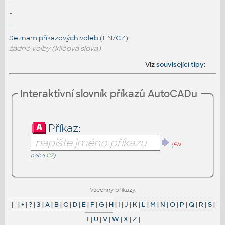
-
-
-
Seznam příkazových voleb (EN/CZ):
žádné volby (klíčová slova)
Viz
související tipy
:
Interaktivní slovník příkazů AutoCADu
Příkaz:
(
EN
nebo
CZ
)
Všechny příkazy:
|
-
|
+
|
?
|
3
|
A
|
B
|
C
|
D
|
E
|
F
|
G
|
H
|
I
|
J
|
K
|
L
|
M
|
N
|
O
|
P
|
Q
|
R
|
S
|
T
|
U
|
V
|
W
|
X
|
Z
|