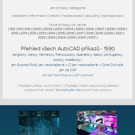
Jen příkazy kategorie:
|
editační
|
informační
|
kreslicí
|
nastavovací
|
obslužný
|
zobrazovací
|
Nové příkazy od verze:
|
R12
|
R13
|
R14
|
2000
|
2000i
|
2002
|
2004
|
2005
|
2006
|
2007
|
2008
|
2009
|
2010
|
2011
|
2012
|
2013
|
2014
|
2015
|
2016
|
2017
|
2018
|
2019
|
2020
|
2021
|
2022
|
2023
|
2024
|
2025
|
2026
|
2027
|
Přehled všech AutoCAD příkazů -
1590
(anglicky, česky, německy, francouzsky, španělsky, italsky, portugalsky,
polsky, maďarsky)
jen
ExpressTools
, jen
neobsažené v LT
, jen
neobsažené v Core Console
,
jen
ze SAP
Viz též
GetCName
LISP rozhraní.
Chybějící příkaz AutoCADu? Chybějící nebo nesprávný překlad
cizojazyčné verze?
Kontaktujte nás
prosím pro opravu.