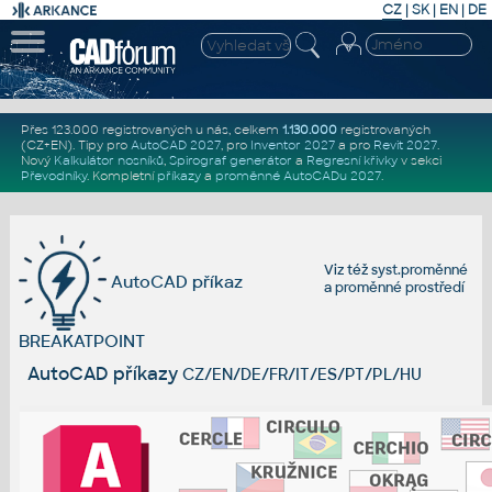
CZ
|
SK
|
EN
|
DE
Přes 123.000 registrovaných u nás, celkem
1.130.000
registrovaných
(CZ+EN)
. Tipy pro
AutoCAD 2027
, pro
Inventor 2027
a pro
Revit 2027
.
Nový
Kalkulátor nosníků
,
Spirograf generátor
a
Regresní křivky
v sekci
Převodníky
.
Kompletní
příkazy
a
proměnné AutoCADu 2027
.
Viz též
syst.proměnné
AutoCAD příkaz
a
proměnné prostředí
BREAKATPOINT
AutoCAD příkazy
CZ/EN/DE/FR/IT/ES/PT/PL/HU