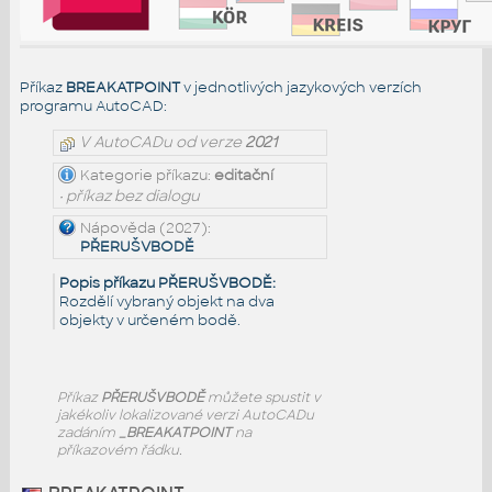
Příkaz
BREAKATPOINT
v jednotlivých jazykových verzích
programu AutoCAD:
V AutoCADu od verze
2021
Kategorie příkazu:
editační
• příkaz bez dialogu
Nápověda (2027):
PŘERUŠVBODĚ
Popis příkazu PŘERUŠVBODĚ:
Rozdělí vybraný objekt na dva
objekty v určeném bodě.
Příkaz
PŘERUŠVBODĚ
můžete spustit v
jakékoliv lokalizované verzi AutoCADu
zadáním
_BREAKATPOINT
na
příkazovém řádku.