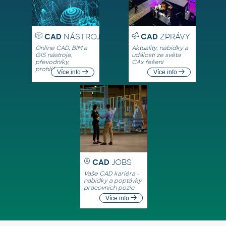
CAD
NÁSTROJE
CAD
ZPRÁVY
Online CAD, BIM a
Aktuality, nabídky a
GIS nástroje,
události ze světa
převodníky,
CAx řešení
prohlížeče
Více info
Více info
CAD
JOBS
Vaše CAD kariéra -
nabídky a poptávky
pracovních pozic
Více info