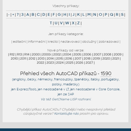
Všechny příkazy:
|
-
|
+
|
?
|
3
|
A
|
B
|
C
|
D
|
E
|
F
|
G
|
H
|
I
|
J
|
K
|
L
|
M
|
N
|
O
|
P
|
Q
|
R
|
S
|
T
|
U
|
V
|
W
|
X
|
Z
|
Jen příkazy kategorie:
|
editační
|
informační
|
kreslicí
|
nastavovací
|
obslužný
|
zobrazovací
|
Nové příkazy od verze:
|
R12
|
R13
|
R14
|
2000
|
2000i
|
2002
|
2004
|
2005
|
2006
|
2007
|
2008
|
2009
|
2010
|
2011
|
2012
|
2013
|
2014
|
2015
|
2016
|
2017
|
2018
|
2019
|
2020
|
2021
|
2022
|
2023
|
2024
|
2025
|
2026
|
2027
|
Přehled všech AutoCAD příkazů -
1590
(anglicky, česky, německy, francouzsky, španělsky, italsky, portugalsky,
polsky, maďarsky)
jen
ExpressTools
, jen
neobsažené v LT
, jen
neobsažené v Core Console
,
jen
ze SAP
Viz též
GetCName
LISP rozhraní.
Chybějící příkaz AutoCADu? Chybějící nebo nesprávný překlad
cizojazyčné verze?
Kontaktujte nás
prosím pro opravu.