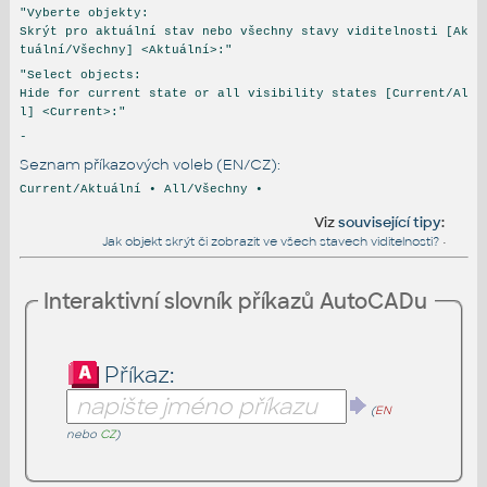
"Vyberte objekty:
Skrýt pro aktuální stav nebo všechny stavy viditelnosti [Ak
tuální/Všechny] <Aktuální>:"
"Select objects:
Hide for current state or all visibility states [Current/Al
l] <Current>:"
-
Seznam příkazových voleb (EN/CZ):
Current/Aktuální • All/Všechny •
Viz
související tipy
:
Jak objekt skrýt či zobrazit ve všech stavech viditelnosti?
•
Interaktivní slovník příkazů AutoCADu
Příkaz:
(
EN
nebo
CZ
)