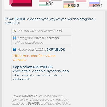
Příkaz
BVHIDE
v jednotlivých jazykových verzích programu
AutoCAD:
V AutoCADu od verze
2006
Kategorie příkazu:
editační
• příkaz bez dialogu
Nápověda (2027):
SKRYJBLOK
Příkaz není obsažen v Core
Console
Popis příkazu SKRYJBLOK:
Zneviditelní v definici dynamického
bloku objekty v aktuálním stavu
viditelnosti
Příkaz
SKRYJBLOK
můžete spustit v
jakékoliv lokalizované verzi AutoCADu
zadáním
_BVHIDE
na příkazovém řádku.