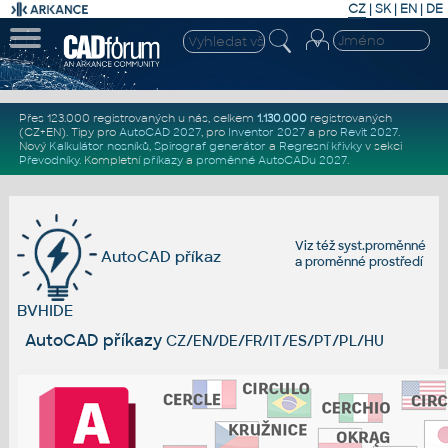
CZ
|
SK
|
EN
|
DE
Přes 123.000 registrovaných u nás, celkem
1.130.000
registrovaných
(CZ+EN)
. Tipy pro
AutoCAD 2027
, pro
Inventor 2027
a pro
Revit 2027
.
Nový
Kalkulátor nosníků
,
Spirograf generátor
a
Regresní křivky
v sekci
Převodníky
.
Kompletní
příkazy
a
proměnné AutoCADu 2027
.
Viz též
syst.proměnné
AutoCAD příkaz
a
proměnné prostředí
BVHIDE
AutoCAD příkazy
CZ/EN/DE/FR/IT/ES/PT/PL/HU