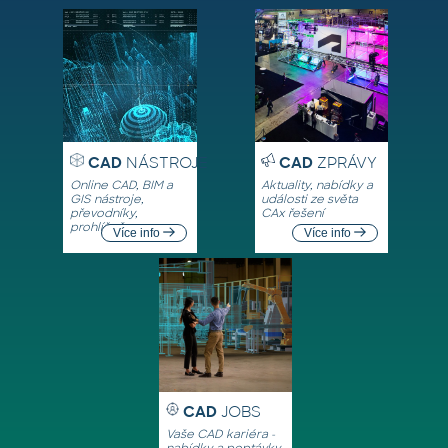
CAD
NÁSTROJE
CAD
ZPRÁVY
Online CAD, BIM a
Aktuality, nabídky a
GIS nástroje,
události ze světa
převodníky,
CAx řešení
prohlížeče
Více info
Více info
CAD
JOBS
Vaše CAD kariéra -