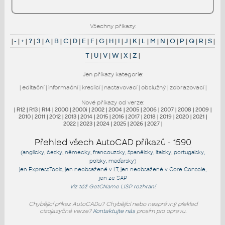
Všechny příkazy:
|
-
|
+
|
?
|
3
|
A
|
B
|
C
|
D
|
E
|
F
|
G
|
H
|
I
|
J
|
K
|
L
|
M
|
N
|
O
|
P
|
Q
|
R
|
S
|
T
|
U
|
V
|
W
|
X
|
Z
|
Jen příkazy kategorie:
|
editační
|
informační
|
kreslicí
|
nastavovací
|
obslužný
|
zobrazovací
|
Nové příkazy od verze:
|
R12
|
R13
|
R14
|
2000
|
2000i
|
2002
|
2004
|
2005
|
2006
|
2007
|
2008
|
2009
|
2010
|
2011
|
2012
|
2013
|
2014
|
2015
|
2016
|
2017
|
2018
|
2019
|
2020
|
2021
|
2022
|
2023
|
2024
|
2025
|
2026
|
2027
|
Přehled všech AutoCAD příkazů -
1590
(anglicky, česky, německy, francouzsky, španělsky, italsky, portugalsky,
polsky, maďarsky)
jen
ExpressTools
, jen
neobsažené v LT
, jen
neobsažené v Core Console
,
jen
ze SAP
Viz též
GetCName
LISP rozhraní.
Chybějící příkaz AutoCADu? Chybějící nebo nesprávný překlad
cizojazyčné verze?
Kontaktujte nás
prosím pro opravu.