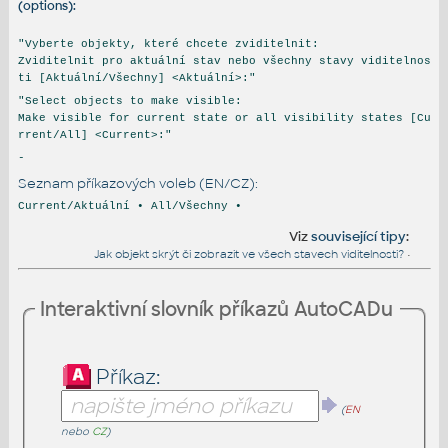
(options):
"Vyberte objekty, které chcete zviditelnit:
Zviditelnit pro aktuální stav nebo všechny stavy viditelnos
ti [Aktuální/Všechny] <Aktuální>:"
"Select objects to make visible:
Make visible for current state or all visibility states [Cu
rrent/All] <Current>:"
-
Seznam příkazových voleb (EN/CZ):
Current/Aktuální • All/Všechny •
Viz
související tipy
:
Jak objekt skrýt či zobrazit ve všech stavech viditelnosti?
•
Interaktivní slovník příkazů AutoCADu
Příkaz:
(
EN
nebo
CZ
)