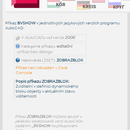
Příkaz
BVSHOW
v jednotlivých jazykových verzích programu
AutoCAD:
V AutoCADu od verze
2006
Kategorie příkazu:
editační
• příkaz bez dialogu
Nápověda (2027):
ZOBRAZBLOK
Příkaz není obsažen v Core
Console
Popis příkazu ZOBRAZBLOK:
Zviditelní v definici dynamického
bloku objekty v aktuálním stavu
viditelnosti
Příkaz
ZOBRAZBLOK
můžete spustit v
jakékoliv lokalizované verzi AutoCADu
zadáním
_BVSHOW
na příkazovém