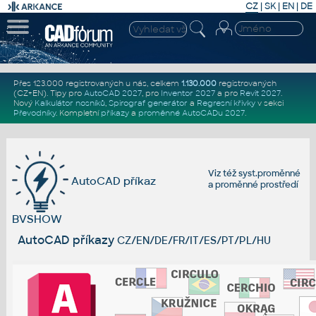
CZ
|
SK
|
EN
|
DE
Přes 123.000 registrovaných u nás, celkem
1.130.000
registrovaných
(CZ+EN)
. Tipy pro
AutoCAD 2027
, pro
Inventor 2027
a pro
Revit 2027
.
Nový
Kalkulátor nosníků
,
Spirograf generátor
a
Regresní křivky
v sekci
Převodníky
.
Kompletní
příkazy
a
proměnné AutoCADu 2027
.
Viz též
syst.proměnné
AutoCAD příkaz
a
proměnné prostředí
BVSHOW
AutoCAD příkazy
CZ/EN/DE/FR/IT/ES/PT/PL/HU