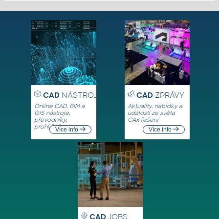
CAD
NÁSTROJE
CAD
ZPRÁVY
Online CAD, BIM a
Aktuality, nabídky a
GIS nástroje,
události ze světa
převodníky,
CAx řešení
prohlížeče
Více info
Více info
CAD
JOBS