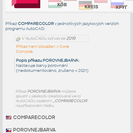
Příkaz
COMPARECOLOR
v jednotlivých jazykových verzích
programu AutoCAD:
V AutoCADu od verze
2019
Příkaz není obsažen v Core
Console
Popis příkazu POROVNEJBARVA:
Nastavuje barvy porovnání
(nedokumentováno, zrušeno v 2021)
Příkaz
POROVNEJBARVA
můžete
spustit v jakékoliv lokalizované verzi
AutoCADu zadáním
_COMPARECOLOR
na příkazovém řádku.
COMPARECOLOR
POROVNEJBARVA