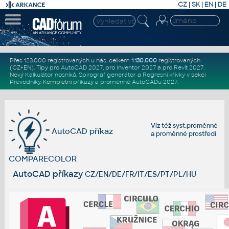
CZ
|
SK
|
EN
|
DE
Přes 123.000 registrovaných u nás, celkem
1.130.000
registrovaných
(CZ+EN)
. Tipy pro
AutoCAD 2027
, pro
Inventor 2027
a pro
Revit 2027
.
Nový
Kalkulátor nosníků
,
Spirograf generátor
a
Regresní křivky
v sekci
Převodníky
.
Kompletní
příkazy
a
proměnné AutoCADu 2027
.
Viz též
syst.proměnné
AutoCAD příkaz
a
proměnné prostředí
COMPARECOLOR
AutoCAD příkazy
CZ/EN/DE/FR/IT/ES/PT/PL/HU