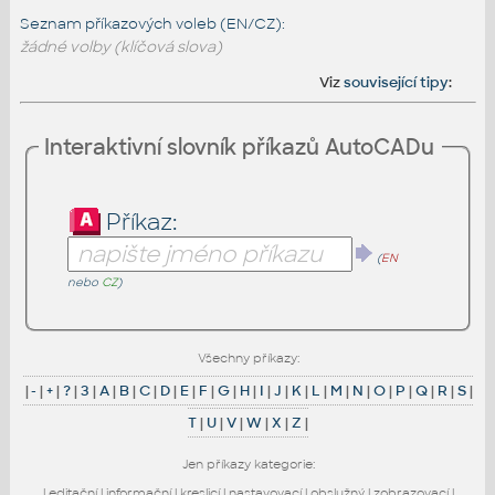
Seznam příkazových voleb (EN/CZ):
žádné volby (klíčová slova)
Viz
související tipy
:
Interaktivní slovník příkazů AutoCADu
Příkaz:
(
EN
nebo
CZ
)
Všechny příkazy:
|
-
|
+
|
?
|
3
|
A
|
B
|
C
|
D
|
E
|
F
|
G
|
H
|
I
|
J
|
K
|
L
|
M
|
N
|
O
|
P
|
Q
|
R
|
S
|
T
|
U
|
V
|
W
|
X
|
Z
|
Jen příkazy kategorie:
|
editační
|
informační
|
kreslicí
|
nastavovací
|
obslužný
|
zobrazovací
|