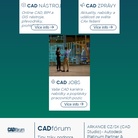
CAD
NÁSTROJE
CAD
ZPRÁVY
Online CAD, BIM a
Aktuality, nabídky a
GIS nástroje,
události ze světa
převodníky,
CAx řešení
prohlížeče
Více info
Více info
CAD
JOBS
Vaše CAD kariéra -
nabídky a poptávky
pracovních pozic
Více info
CAD
fórum
ARKANCE CZ/SK
(CAD
Studio) - Autodesk
Platinum Partner &
Tipy, triky, podpora,