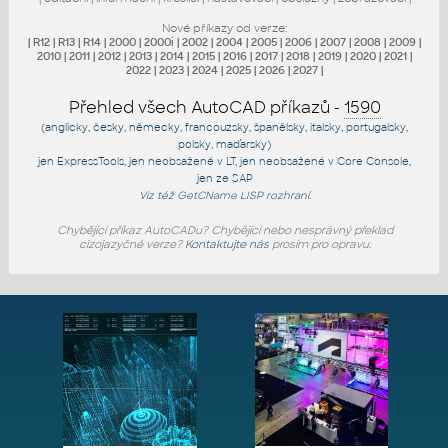
Nové příkazy od verze:
|
R12
|
R13
|
R14
|
2000
|
2000i
|
2002
|
2004
|
2005
|
2006
|
2007
|
2008
|
2009
|
2010
|
2011
|
2012
|
2013
|
2014
|
2015
|
2016
|
2017
|
2018
|
2019
|
2020
|
2021
|
2022
|
2023
|
2024
|
2025
|
2026
|
2027
|
Přehled všech AutoCAD příkazů -
1590
(anglicky, česky, německy, francouzsky, španělsky, italsky, portugalsky,
polsky, maďarsky)
jen
ExpressTools
, jen
neobsažené v LT
, jen
neobsažené v Core Console
,
jen
ze SAP
Viz též
GetCName
LISP rozhraní.
Chybějící příkaz AutoCADu? Chybějící nebo nesprávný překlad
cizojazyčné verze?
Kontaktujte nás
prosím pro opravu.