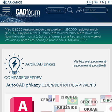
CZ
|
SK
|
EN
|
DE
Přes 123.000 registrovaných u nás, celkem
1.130.000
registrovaných
(CZ+EN)
. Tipy pro
AutoCAD 2027
, pro
Inventor 2027
a pro
Revit 2027
.
Nový
Kalkulátor nosníků
,
Spirograf generátor
a
Regresní křivky
v sekci
Převodníky
.
Kompletní
příkazy
a
proměnné AutoCADu 2027
.
Viz též
syst.proměnné
AutoCAD příkaz
a
proměnné prostředí
COMPAREDIFFPREV
AutoCAD příkazy
CZ/EN/DE/FR/IT/ES/PT/PL/HU