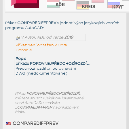
Příkaz
COMPAREDIFFPREV
v jednotlivých jazykových verzích
programu AutoCAD:
V AutoCADu od verze
2019
Příkaz není obsažen v Core
Console
Popis
příkazu POROVNEJPŘEDCHOZÍROZDÍL:
Předchozí rozdíl při porovnávání
DWG (nedokumentované)
Příkaz
POROVNEJPŘEDCHOZÍROZDÍL
můžete spustit v jakékoliv lokalizované
verzi AutoCADu zadáním
_COMPAREDIFFPREV
na příkazovém
řádku.
COMPAREDIFFPREV