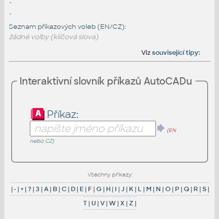
-
-
Seznam příkazových voleb (EN/CZ):
žádné volby (klíčová slova)
Viz
související tipy
:
Interaktivní slovník příkazů AutoCADu
Příkaz:
(
EN
nebo
CZ
)
Všechny příkazy:
|
-
|
+
|
?
|
3
|
A
|
B
|
C
|
D
|
E
|
F
|
G
|
H
|
I
|
J
|
K
|
L
|
M
|
N
|
O
|
P
|
Q
|
R
|
S
|
T
|
U
|
V
|
W
|
X
|
Z
|