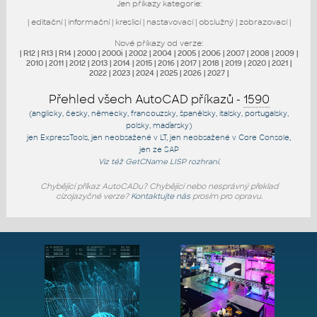
Jen příkazy kategorie:
|
editační
|
informační
|
kreslicí
|
nastavovací
|
obslužný
|
zobrazovací
|
Nové příkazy od verze:
|
R12
|
R13
|
R14
|
2000
|
2000i
|
2002
|
2004
|
2005
|
2006
|
2007
|
2008
|
2009
|
2010
|
2011
|
2012
|
2013
|
2014
|
2015
|
2016
|
2017
|
2018
|
2019
|
2020
|
2021
|
2022
|
2023
|
2024
|
2025
|
2026
|
2027
|
Přehled všech AutoCAD příkazů -
1590
(anglicky, česky, německy, francouzsky, španělsky, italsky, portugalsky,
polsky, maďarsky)
jen
ExpressTools
, jen
neobsažené v LT
, jen
neobsažené v Core Console
,
jen
ze SAP
Viz též
GetCName
LISP rozhraní.
Chybějící příkaz AutoCADu? Chybějící nebo nesprávný překlad
cizojazyčné verze?
Kontaktujte nás
prosím pro opravu.