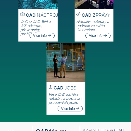
CAD
NÁSTROJE
CAD
ZPRÁVY
Online CAD, BIM a
Aktuality, nabídky a
GIS nástroje,
události ze světa
převodníky,
CAx řešení
prohlížeče
Více info
Více info
CAD
JOBS
Vaše CAD kariéra -
nabídky a poptávky
pracovních pozic
Více info
ARKANCE CZ/SK
(CAD