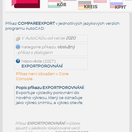
Příkaz
COMPAREEXPORT
v jednotlivých jazykových verzích
programu AutoCAD:
V AutoCADu od verze
2020
Kategorie příkazu:
obslužný
• příkaz s dialogem
Nápověda (2027):
EXPORTPOROVNÁNÍ
Příkaz není obsažen v Core
Console
Popis příkazu EXPORTPOROVNÁNÍ:
Exportuje výsledky porovnání do
nového výkresu, který se označuje
jako výkres snímku, a výkres otevře.
Příkaz
EXPORTPOROVNÁNÍ
můžete
spustit v jakékoliv lokalizované verzi