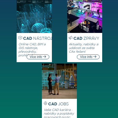
CAD
NÁSTROJE
CAD
ZPRÁVY
Online CAD, BIM a
Aktuality, nabídky a
GIS nástroje,
události ze světa
převodníky,
CAx řešení
prohlížeče
Více info
Více info
CAD
JOBS
Vaše CAD kariéra -
nabídky a poptávky
pracovních pozic