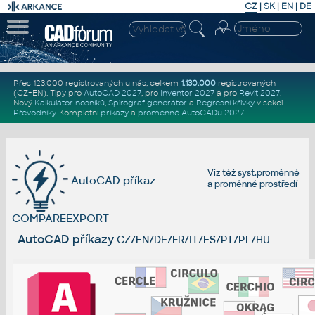
CZ
|
SK
|
EN
|
DE
Přes 123.000 registrovaných u nás, celkem
1.130.000
registrovaných
(CZ+EN)
. Tipy pro
AutoCAD 2027
, pro
Inventor 2027
a pro
Revit 2027
.
Nový
Kalkulátor nosníků
,
Spirograf generátor
a
Regresní křivky
v sekci
Převodníky
.
Kompletní
příkazy
a
proměnné AutoCADu 2027
.
Viz též
syst.proměnné
AutoCAD příkaz
a
proměnné prostředí
COMPAREEXPORT
AutoCAD příkazy
CZ/EN/DE/FR/IT/ES/PT/PL/HU