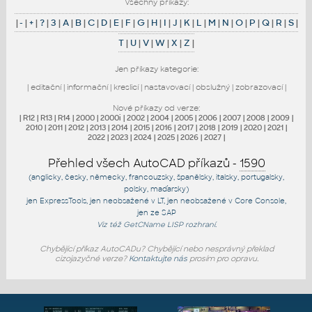
Všechny příkazy:
|
-
|
+
|
?
|
3
|
A
|
B
|
C
|
D
|
E
|
F
|
G
|
H
|
I
|
J
|
K
|
L
|
M
|
N
|
O
|
P
|
Q
|
R
|
S
|
T
|
U
|
V
|
W
|
X
|
Z
|
Jen příkazy kategorie:
|
editační
|
informační
|
kreslicí
|
nastavovací
|
obslužný
|
zobrazovací
|
Nové příkazy od verze:
|
R12
|
R13
|
R14
|
2000
|
2000i
|
2002
|
2004
|
2005
|
2006
|
2007
|
2008
|
2009
|
2010
|
2011
|
2012
|
2013
|
2014
|
2015
|
2016
|
2017
|
2018
|
2019
|
2020
|
2021
|
2022
|
2023
|
2024
|
2025
|
2026
|
2027
|
Přehled všech AutoCAD příkazů -
1590
(anglicky, česky, německy, francouzsky, španělsky, italsky, portugalsky,
polsky, maďarsky)
jen
ExpressTools
, jen
neobsažené v LT
, jen
neobsažené v Core Console
,
jen
ze SAP
Viz též
GetCName
LISP rozhraní.
Chybějící příkaz AutoCADu? Chybějící nebo nesprávný překlad
cizojazyčné verze?
Kontaktujte nás
prosím pro opravu.