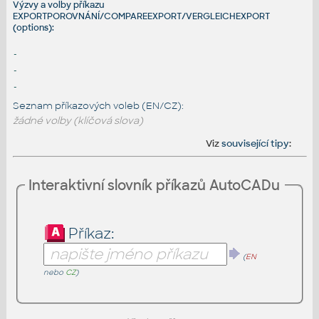
Výzvy a volby příkazu
EXPORTPOROVNÁNÍ/COMPAREEXPORT/VERGLEICHEXPORT
(options):
-
-
-
Seznam příkazových voleb (EN/CZ):
žádné volby (klíčová slova)
Viz
související tipy
:
Interaktivní slovník příkazů AutoCADu
Příkaz:
(
EN
nebo
CZ
)