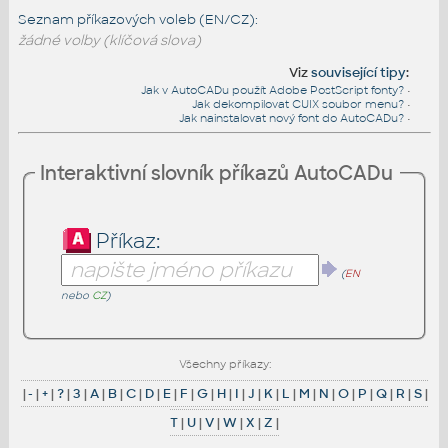
Seznam příkazových voleb (EN/CZ):
žádné volby (klíčová slova)
Viz
související tipy
:
Jak v AutoCADu použít Adobe PostScript fonty?
•
Jak dekompilovat CUIX soubor menu?
•
Jak nainstalovat nový font do AutoCADu?
•
Interaktivní slovník příkazů AutoCADu
Příkaz:
(
EN
nebo
CZ
)
Všechny příkazy:
|
-
|
+
|
?
|
3
|
A
|
B
|
C
|
D
|
E
|
F
|
G
|
H
|
I
|
J
|
K
|
L
|
M
|
N
|
O
|
P
|
Q
|
R
|
S
|
T
|
U
|
V
|
W
|
X
|
Z
|