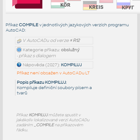
Příkaz
COMPILE
v jednotlivých jazykových verzích programu
AutoCAD:
V AutoCADu od verze
≤ R12
Kategorie příkazu:
obslužný
• příkaz s dialogem
Nápověda (2027):
KOMPILUJ
Příkaz není obsažen v AutoCADu LT
Popis příkazu KOMPILUJ:
Kompiluje definiční soubory písem a
tvarů
Příkaz
KOMPILUJ
můžete spustit v
jakékoliv lokalizované verzi AutoCADu
zadáním
_COMPILE
na příkazovém
řádku.