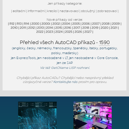
Jen příkazy kategorie:
|
editační
|
informační
|
kreslicí
|
nastavovací
|
obslužný
|
zobrazovací
|
Nové příkazy od verze:
|
R12
|
R13
|
R14
|
2000
|
2000i
|
2002
|
2004
|
2005
|
2006
|
2007
|
2008
|
2009
|
2010
|
2011
|
2012
|
2013
|
2014
|
2015
|
2016
|
2017
|
2018
|
2019
|
2020
|
2021
|
2022
|
2023
|
2024
|
2025
|
2026
|
2027
|
Přehled všech AutoCAD příkazů -
1590
(anglicky, česky, německy, francouzsky, španělsky, italsky, portugalsky,
polsky, maďarsky)
jen
ExpressTools
, jen
neobsažené v LT
, jen
neobsažené v Core Console
,
jen
ze SAP
Viz též
GetCName
LISP rozhraní.
Chybějící příkaz AutoCADu? Chybějící nebo nesprávný překlad
cizojazyčné verze?
Kontaktujte nás
prosím pro opravu.