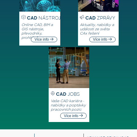
CAD
NÁSTROJE
CAD
ZPRÁVY
Online CAD, BIM a
Aktuality, nabídky a
GIS nástroje,
události ze světa
převodníky,
CAx řešení
prohlížeče
Více info
Více info
CAD
JOBS
Vaše CAD kariéra -
nabídky a poptávky
pracovních pozic
Více info