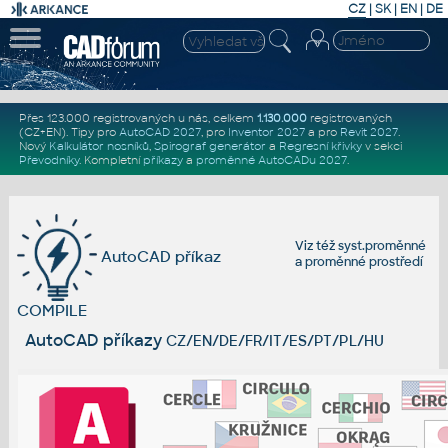
CZ
|
SK
|
EN
|
DE
Přes 123.000 registrovaných u nás, celkem
1.130.000
registrovaných
(CZ+EN)
. Tipy pro
AutoCAD 2027
, pro
Inventor 2027
a pro
Revit 2027
.
Nový
Kalkulátor nosníků
,
Spirograf generátor
a
Regresní křivky
v sekci
Převodníky
.
Kompletní
příkazy
a
proměnné AutoCADu 2027
.
Viz též
syst.proměnné
AutoCAD příkaz
a
proměnné prostředí
COMPILE
AutoCAD příkazy
CZ/EN/DE/FR/IT/ES/PT/PL/HU