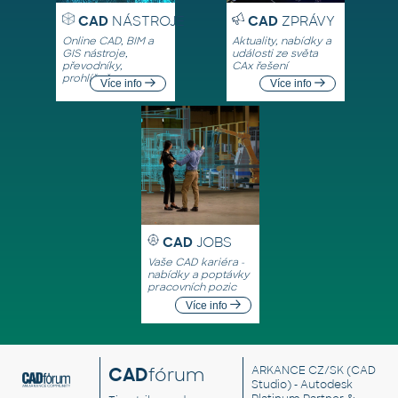
CAD
NÁSTROJE
CAD
ZPRÁVY
Online CAD, BIM a
Aktuality, nabídky a
GIS nástroje,
události ze světa
převodníky,
CAx řešení
prohlížeče
Více info
Více info
CAD
JOBS
Vaše CAD kariéra -
nabídky a poptávky
pracovních pozic
Více info
CAD
fórum
ARKANCE CZ/SK
(CAD
Studio) - Autodesk