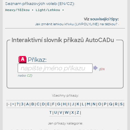
Seznam příkazových voleb (EN/CZ):
Heavy/Těžkou • Light/Lehkou •
Viz
související tipy
:
Jak změnit lehkou křivku (LWPOLYLINE) na těžkou?
•
Interaktivní slovník příkazů AutoCADu
Příkaz:
(
EN
nebo
CZ
)
Všechny příkazy:
|
-
|
+
|
?
|
3
|
A
|
B
|
C
|
D
|
E
|
F
|
G
|
H
|
I
|
J
|
K
|
L
|
M
|
N
|
O
|
P
|
Q
|
R
|
S
|
T
|
U
|
V
|
W
|
X
|
Z
|
Jen příkazy kategorie: