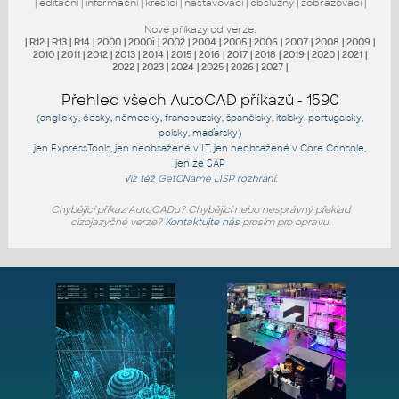
|
editační
|
informační
|
kreslicí
|
nastavovací
|
obslužný
|
zobrazovací
|
Nové příkazy od verze:
|
R12
|
R13
|
R14
|
2000
|
2000i
|
2002
|
2004
|
2005
|
2006
|
2007
|
2008
|
2009
|
2010
|
2011
|
2012
|
2013
|
2014
|
2015
|
2016
|
2017
|
2018
|
2019
|
2020
|
2021
|
2022
|
2023
|
2024
|
2025
|
2026
|
2027
|
Přehled všech AutoCAD příkazů -
1590
(anglicky, česky, německy, francouzsky, španělsky, italsky, portugalsky,
polsky, maďarsky)
jen
ExpressTools
, jen
neobsažené v LT
, jen
neobsažené v Core Console
,
jen
ze SAP
Viz též
GetCName
LISP rozhraní.
Chybějící příkaz AutoCADu? Chybějící nebo nesprávný překlad
cizojazyčné verze?
Kontaktujte nás
prosím pro opravu.