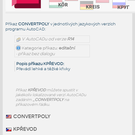
Příkaz
CONVERTPOLY
v jednotlivých jazykových verzích
programu AutoCAD:
V AutoCADu od verze
R14
Kategorie příkazu:
editační
• příkaz bez dialogu
Popis příkazu KPŘEVOD:
Převádí lehké a těžké křivky
Příkaz
KPŘEVOD
můžete spustit v
jakékoliv lokalizované verzi AutoCADu
zadáním
_CONVERTPOLY
na
příkazovém řádku.
CONVERTPOLY
KPŘEVOD