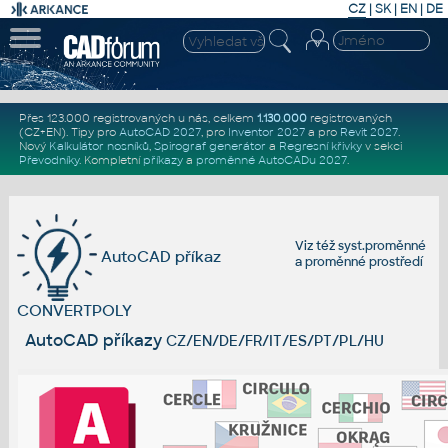
CZ
|
SK
|
EN
|
DE
Přes 123.000 registrovaných u nás, celkem
1.130.000
registrovaných
(CZ+EN)
. Tipy pro
AutoCAD 2027
, pro
Inventor 2027
a pro
Revit 2027
.
Nový
Kalkulátor nosníků
,
Spirograf generátor
a
Regresní křivky
v sekci
Převodníky
.
Kompletní
příkazy
a
proměnné AutoCADu 2027
.
Viz též
syst.proměnné
AutoCAD příkaz
a
proměnné prostředí
CONVERTPOLY
AutoCAD příkazy
CZ/EN/DE/FR/IT/ES/PT/PL/HU