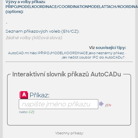
Výzvy a volby příkazu
PŘIPOJMODELKOORDINACE/COORDINATIONMODELATTACH/KOORDIN
(options):
-
Seznam příkazových voleb (EN/CZ):
žádné volby (klíčová slova)
Viz
související tipy
:
AutoCAD mi hlásí PŘIPOJMODELKOORDINACE jako neznámý příkaz.
•
Jak načíst soubor IFC do AutoCADu?
•
Interaktivní slovník příkazů AutoCADu
Příkaz:
(
EN
nebo
CZ
)
Všechny příkazy: