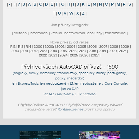
|
-
|
+
|
?
|
3
|
A
|
B
|
C
|
D
|
E
|
F
|
G
|
H
|
I
|
J
|
K
|
L
|
M
|
N
|
O
|
P
|
Q
|
R
|
S
|
T
|
U
|
V
|
W
|
X
|
Z
|
Jen příkazy kategorie:
|
editační
|
informační
|
kreslicí
|
nastavovací
|
obslužný
|
zobrazovací
|
Nové příkazy od verze:
|
R12
|
R13
|
R14
|
2000
|
2000i
|
2002
|
2004
|
2005
|
2006
|
2007
|
2008
|
2009
|
2010
|
2011
|
2012
|
2013
|
2014
|
2015
|
2016
|
2017
|
2018
|
2019
|
2020
|
2021
|
2022
|
2023
|
2024
|
2025
|
2026
|
2027
|
Přehled všech AutoCAD příkazů -
1590
(anglicky, česky, německy, francouzsky, španělsky, italsky, portugalsky,
polsky, maďarsky)
jen
ExpressTools
, jen
neobsažené v LT
, jen
neobsažené v Core Console
,
jen
ze SAP
Viz též
GetCName
LISP rozhraní.
Chybějící příkaz AutoCADu? Chybějící nebo nesprávný překlad
cizojazyčné verze?
Kontaktujte nás
prosím pro opravu.