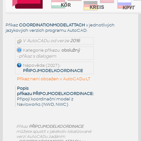
Příkaz
COORDINATIONMODELATTACH
v jednotlivých
jazykových verzích programu AutoCAD:
V AutoCADu od verze
2016
Kategorie příkazu:
obslužný
• příkaz s dialogem
Nápověda (2027):
PŘIPOJMODELKOORDINACE
Příkaz není obsažen v AutoCADu LT
Popis
příkazu PŘIPOJMODELKOORDINACE:
Připojí koordinační model z
Navisworks (NWD, NWC)
Příkaz
PŘIPOJMODELKOORDINACE
můžete spustit v jakékoliv lokalizované
verzi AutoCADu zadáním