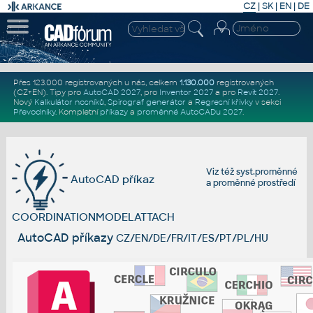
CZ
|
SK
|
EN
|
DE
Přes 123.000 registrovaných u nás, celkem
1.130.000
registrovaných
(CZ+EN)
. Tipy pro
AutoCAD 2027
, pro
Inventor 2027
a pro
Revit 2027
.
Nový
Kalkulátor nosníků
,
Spirograf generátor
a
Regresní křivky
v sekci
Převodníky
.
Kompletní
příkazy
a
proměnné AutoCADu 2027
.
Viz též
syst.proměnné
AutoCAD příkaz
a
proměnné prostředí
COORDINATIONMODELATTACH
AutoCAD příkazy
CZ/EN/DE/FR/IT/ES/PT/PL/HU