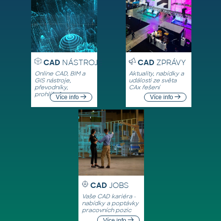
CAD
NÁSTROJE
CAD
ZPRÁVY
Online CAD, BIM a
Aktuality, nabídky a
GIS nástroje,
události ze světa
převodníky,
CAx řešení
prohlížeče
Více info
Více info
CAD
JOBS
Vaše CAD kariéra -
nabídky a poptávky
pracovních pozic
Více info