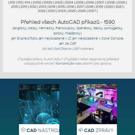
|
R12
|
R13
|
R14
|
2000
|
2000i
|
2002
|
2004
|
2005
|
2006
|
2007
|
2008
|
2009
|
2010
|
2011
|
2012
|
2013
|
2014
|
2015
|
2016
|
2017
|
2018
|
2019
|
2020
|
2021
|
2022
|
2023
|
2024
|
2025
|
2026
|
2027
|
Přehled všech AutoCAD příkazů -
1590
(anglicky, česky, německy, francouzsky, španělsky, italsky, portugalsky,
polsky, maďarsky)
jen
ExpressTools
, jen
neobsažené v LT
, jen
neobsažené v Core Console
,
jen
ze SAP
Viz též
GetCName
LISP rozhraní.
Chybějící příkaz AutoCADu? Chybějící nebo nesprávný překlad
cizojazyčné verze?
Kontaktujte nás
prosím pro opravu.
CAD
NÁSTROJE
CAD
ZPRÁVY