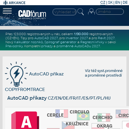
CZ
|
SK
|
EN
|
DE
Přes 123.000 registrovaných u nás, celkem
1.130.000
registrovaných
(CZ+EN)
. Tipy pro
AutoCAD 2027
, pro
Inventor 2027
a pro
Revit 2027
.
Nový
Kalkulátor nosníků
,
Spirograf generátor
a
Regresní křivky
v sekci
Převodníky
.
Kompletní
příkazy
a
proměnné AutoCADu 2027
.
Viz též
syst.proměnné
AutoCAD příkaz
a
proměnné prostředí
COPYFROMTRACE
AutoCAD příkazy
CZ/EN/DE/FR/IT/ES/PT/PL/HU