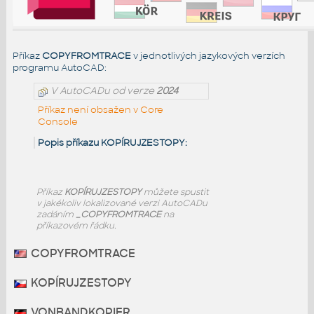
Příkaz
COPYFROMTRACE
v jednotlivých jazykových verzích
programu AutoCAD:
V AutoCADu od verze
2024
Příkaz není obsažen v Core
Console
Popis příkazu KOPÍRUJZESTOPY:
Příkaz
KOPÍRUJZESTOPY
můžete spustit
v jakékoliv lokalizované verzi AutoCADu
zadáním
_COPYFROMTRACE
na
příkazovém řádku.
COPYFROMTRACE
KOPÍRUJZESTOPY
VONBANDKOPIER