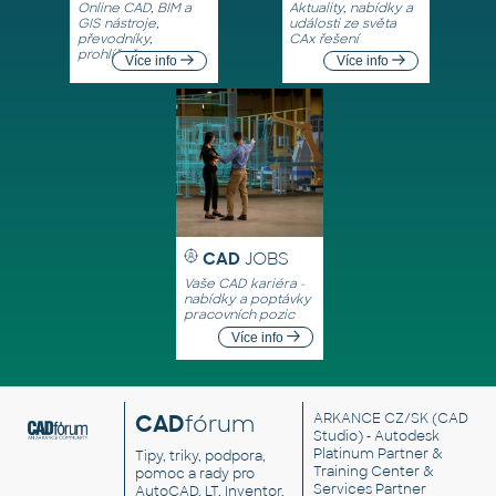
Online CAD, BIM a
Aktuality, nabídky a
GIS nástroje,
události ze světa
převodníky,
CAx řešení
prohlížeče
Více info
Více info
CAD
JOBS
Vaše CAD kariéra -
nabídky a poptávky
pracovních pozic
Více info
CAD
fórum
ARKANCE CZ/SK
(CAD
Studio) - Autodesk
Platinum Partner &
Tipy, triky, podpora,
Training Center &
pomoc a rady pro
Services Partner
AutoCAD, LT, Inventor,