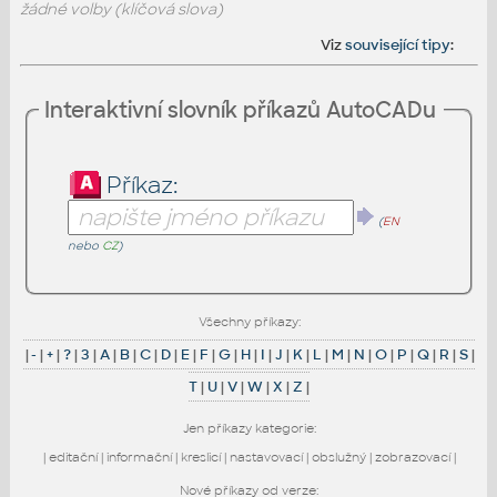
žádné volby (klíčová slova)
Viz
související tipy
:
Interaktivní slovník příkazů AutoCADu
Příkaz:
(
EN
nebo
CZ
)
Všechny příkazy:
|
-
|
+
|
?
|
3
|
A
|
B
|
C
|
D
|
E
|
F
|
G
|
H
|
I
|
J
|
K
|
L
|
M
|
N
|
O
|
P
|
Q
|
R
|
S
|
T
|
U
|
V
|
W
|
X
|
Z
|
Jen příkazy kategorie:
|
editační
|
informační
|
kreslicí
|
nastavovací
|
obslužný
|
zobrazovací
|
Nové příkazy od verze: