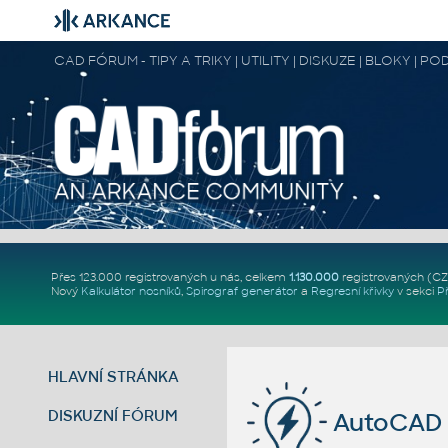
CAD FÓRUM - TIPY A TRIKY | UTILITY | DISKUZE | BLOKY |
Přes 123.000 registrovaných u nás, celkem
1.130.000
registrovaných (C
Nový
Kalkulátor nosníků
,
Spirograf generátor
a
Regresní křivky
v sekci
P
HLAVNÍ STRÁNKA
DISKUZNÍ FÓRUM
AutoCAD 