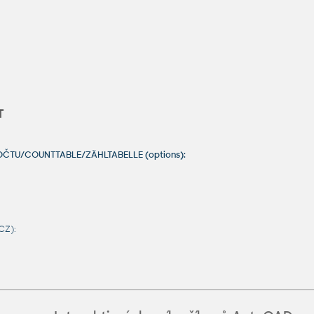
T
POČTU/COUNTTABLE/ZÄHLTABELLE (options):
CZ):