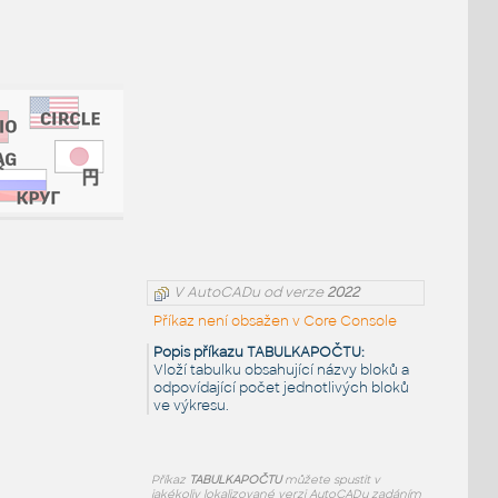
V AutoCADu od verze
2022
Příkaz není obsažen v Core Console
Popis příkazu TABULKAPOČTU:
Vloží tabulku obsahující názvy bloků a
odpovídající počet jednotlivých bloků
ve výkresu.
Příkaz
TABULKAPOČTU
můžete spustit v
jakékoliv lokalizované verzi AutoCADu zadáním