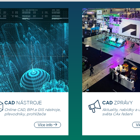
CAD
NÁSTROJE
CAD
ZPRÁVY
Online CAD, BIM a GIS nástroje,
Aktuality, nabídky a 
převodníky, prohlížeče
světa CAx řešení
Více info
Ví