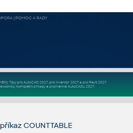
 PODPORA | POMOC A RADY
Z+EN)
. Tipy pro
AutoCAD 2027
, pro
Inventor 2027
a pro
Revit 2027
.
řevodníky
.
Kompletní
příkazy
a
proměnné AutoCADu 2027
.
příkaz COUNTTABLE