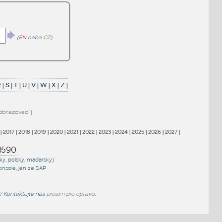
(
EN
nebo
CZ
)
R
|
S
|
T
|
U
|
V
|
W
|
X
|
Z
|
obrazovací
|
|
2017
|
2018
|
2019
|
2020
|
2021
|
2022
|
2023
|
2024
|
2025
|
2026
|
2027
|
1590
sky, polsky, maďarsky)
onsole
, jen
ze SAP
e?
Kontaktujte nás
prosím pro opravu.