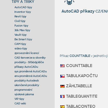
TIPY A TRIKY
AutoCAD tipy
AutoCAD příkazy
CZ/EN/
Inventor tipy
Revit tipy
Civil tipy
Fusion tipy
3ds Max tipy
Vault tipy
Be.Smart tipy
CAM tipy
video-tipy
zprovoznění licencí
Příkaz
COUNTTABLE
v jednotliv
CAD konverze a slovníky
produkty - SP,kódy,klíče
COUNTTABLE
příkazy AutoCADu
sys.proměnné AutoCADu
TABULKAPOČTU
env.proměnné AutoCADu
produkty Autodesk
ukončené produkty
ZÄHLTABELLE
programování
výuková pásma
TABLEQUANTITE
VIP tipy
CAD wiki
TABLACONTEO