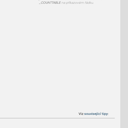
_COUNTTABLE
na příkazovém řádku.
Viz
související tipy
: