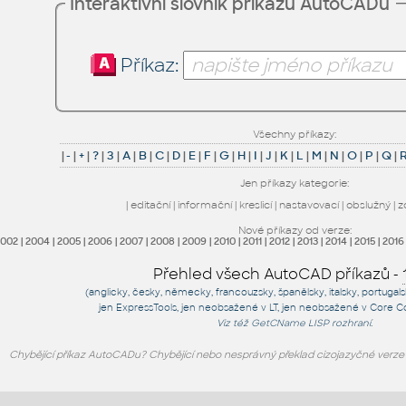
Interaktivní slovník příkazů AutoCADu
Příkaz:
Všechny příkazy:
|
-
|
+
|
?
|
3
|
A
|
B
|
C
|
D
|
E
|
F
|
G
|
H
|
I
|
J
|
K
|
L
|
M
|
N
|
O
|
P
|
Q
|
Jen příkazy kategorie:
|
editační
|
informační
|
kreslicí
|
nastavovací
|
obslužný
|
z
Nové příkazy od verze:
2002
|
2004
|
2005
|
2006
|
2007
|
2008
|
2009
|
2010
|
2011
|
2012
|
2013
|
2014
|
2015
|
2016
Přehled všech AutoCAD příkazů -
(anglicky, česky, německy, francouzsky, španělsky, italsky, portugal
jen
ExpressTools
, jen
neobsažené v LT
, jen
neobsažené v Core C
Viz též
GetCName
LISP rozhraní.
Chybějící příkaz AutoCADu? Chybějící nebo nesprávný překlad cizojazyčné verz