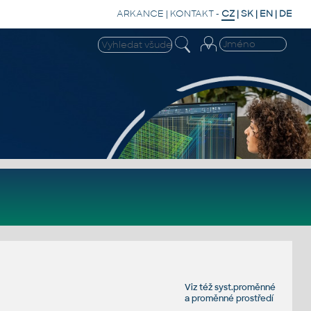
ARKANCE
|
KONTAKT
-
CZ
|
SK
|
EN
|
DE
Viz též
syst.proměnné
a
proměnné prostředí