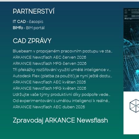
PARTNERSTVÍ
IT CAD
- časopis
BIMfo
- BIM portál
CAD ZPRÁVY
Bluebeam v propojeném pracovním postupu ve stavebnictví: Proč je int
ARKANCE Newsflash AEC červen 2026
ARKANCE Newsflash MFG červen 2026
Tři překážky rozšiřování využití umělé inteligence ve stavebním prům
Autodesk Flex (platba za použití) je nyní ještě dostupnější
ARKANCE Newsflash AEC květen 2026
ARKANCE Newsflash MFG květen 2026
Udržujte vaše týmy produktivní díky podpoře vedené odborníky
Od experimentování s umělou inteligencí k reálnému dopadu na podniká
ARKANCE Newsflash AEC duben 2026
Zpravodaj ARKANCE Newsflash