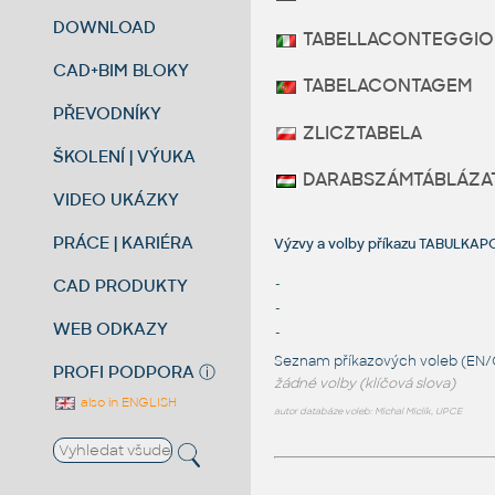
DOWNLOAD
TABELLACONTEGGIO
CAD+BIM BLOKY
TABELACONTAGEM
PŘEVODNÍKY
ZLICZTABELA
ŠKOLENÍ | VÝUKA
DARABSZÁMTÁBLÁZA
VIDEO UKÁZKY
PRÁCE | KARIÉRA
Výzvy a volby příkazu TABULKA
CAD PRODUKTY
-
-
WEB ODKAZY
-
Seznam příkazových voleb (EN/
PROFI PODPORA
ⓘ
žádné volby (klíčová slova)
also in ENGLISH
autor databáze voleb: Michal Miclík, UPCE