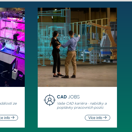
CAD
JOBS
události ze
Vaše CAD kariéra - nabídky a
poptávky pracovních pozic
ce info
Více info