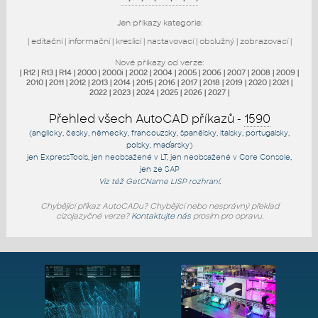
Jen příkazy kategorie:
|
editační
|
informační
|
kreslicí
|
nastavovací
|
obslužný
|
zobrazovací
|
Nové příkazy od verze:
|
R12
|
R13
|
R14
|
2000
|
2000i
|
2002
|
2004
|
2005
|
2006
|
2007
|
2008
|
2009
|
2010
|
2011
|
2012
|
2013
|
2014
|
2015
|
2016
|
2017
|
2018
|
2019
|
2020
|
2021
|
2022
|
2023
|
2024
|
2025
|
2026
|
2027
|
Přehled všech AutoCAD příkazů -
1590
(anglicky, česky, německy, francouzsky, španělsky, italsky, portugalsky,
polsky, maďarsky)
jen
ExpressTools
, jen
neobsažené v LT
, jen
neobsažené v Core Console
,
jen
ze SAP
Viz též
GetCName
LISP rozhraní.
Chybějící příkaz AutoCADu? Chybějící nebo nesprávný překlad
cizojazyčné verze?
Kontaktujte nás
prosím pro opravu.