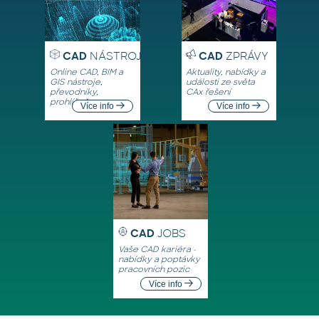
CAD
NÁSTROJE
CAD
ZPRÁVY
Online CAD, BIM a
Aktuality, nabídky a
GIS nástroje,
události ze světa
převodníky,
CAx řešení
prohlížeče
Více info
Více info
CAD
JOBS
Vaše CAD kariéra -
nabídky a poptávky
pracovních pozic
Více info