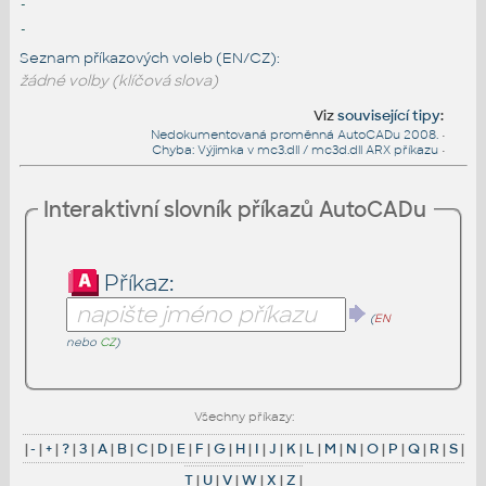
-
-
Seznam příkazových voleb (EN/CZ):
žádné volby (klíčová slova)
Viz
související tipy
:
Nedokumentovaná proměnná AutoCADu 2008.
•
Chyba: Výjimka v mc3.dll / mc3d.dll ARX příkazu
•
Interaktivní slovník příkazů AutoCADu
Příkaz:
(
EN
nebo
CZ
)
Všechny příkazy:
|
-
|
+
|
?
|
3
|
A
|
B
|
C
|
D
|
E
|
F
|
G
|
H
|
I
|
J
|
K
|
L
|
M
|
N
|
O
|
P
|
Q
|
R
|
S
|
T
|
U
|
V
|
W
|
X
|
Z
|