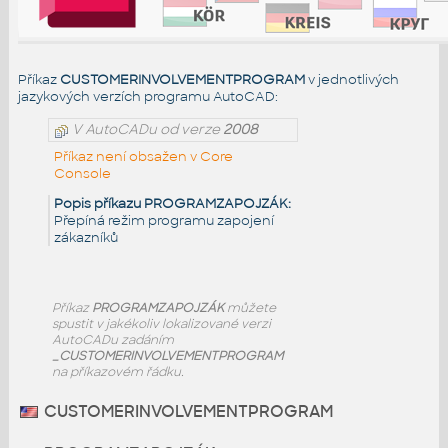
Příkaz
CUSTOMERINVOLVEMENTPROGRAM
v jednotlivých
jazykových verzích programu AutoCAD:
V AutoCADu od verze
2008
Příkaz není obsažen v Core
Console
Popis příkazu PROGRAMZAPOJZÁK:
Přepíná režim programu zapojení
zákazníků
Příkaz
PROGRAMZAPOJZÁK
můžete
spustit v jakékoliv lokalizované verzi
AutoCADu zadáním
_CUSTOMERINVOLVEMENTPROGRAM
na příkazovém řádku.
CUSTOMERINVOLVEMENTPROGRAM