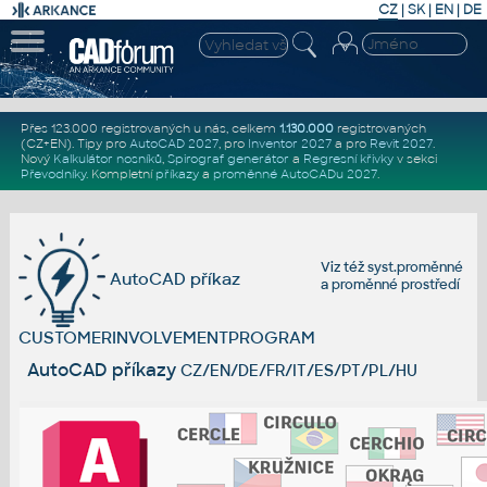
CZ
|
SK
|
EN
|
DE
Přes 123.000 registrovaných u nás, celkem
1.130.000
registrovaných
(CZ+EN)
. Tipy pro
AutoCAD 2027
, pro
Inventor 2027
a pro
Revit 2027
.
Nový
Kalkulátor nosníků
,
Spirograf generátor
a
Regresní křivky
v sekci
Převodníky
.
Kompletní
příkazy
a
proměnné AutoCADu 2027
.
Viz též
syst.proměnné
AutoCAD příkaz
a
proměnné prostředí
CUSTOMERINVOLVEMENTPROGRAM
AutoCAD příkazy
CZ/EN/DE/FR/IT/ES/PT/PL/HU