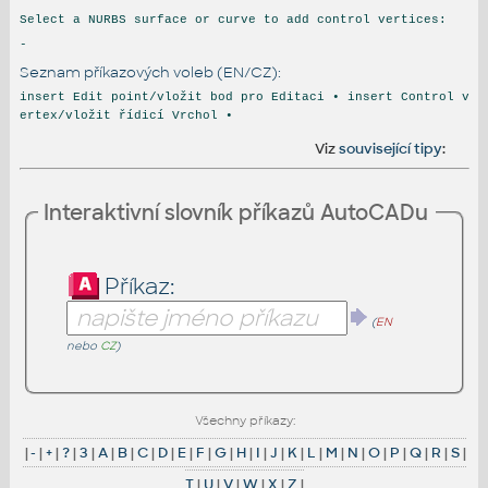
Select a NURBS surface or curve to add control vertices:
-
Seznam příkazových voleb (EN/CZ):
insert Edit point/vložit bod pro Editaci • insert Control v
ertex/vložit řídicí Vrchol •
Viz
související tipy
:
Interaktivní slovník příkazů AutoCADu
Příkaz:
(
EN
nebo
CZ
)
Všechny příkazy:
|
-
|
+
|
?
|
3
|
A
|
B
|
C
|
D
|
E
|
F
|
G
|
H
|
I
|
J
|
K
|
L
|
M
|
N
|
O
|
P
|
Q
|
R
|
S
|
T
|
U
|
V
|
W
|
X
|
Z
|