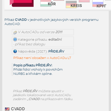
Příkaz
CVADD
v jednotlivých jazykových verzích programu
AutoCAD:
V AutoCADu od verze
2011
Kategorie příkazu:
editační
• příkaz bez dialogu
Nápověda (2027):
PŘIDEJŘV
Příkaz není obsažen v AutoCADu LT
Popis příkazu PŘIDEJŘV:
Přidá řídicí vrcholy k povrchům
NURBS a křivkám spline.
Příkaz
PŘIDEJŘV
můžete spustit v
jakékoliv lokalizované verzi AutoCADu
zadáním
_CVADD
na příkazovém řádku.
CVADD