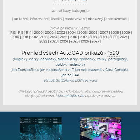
Jen příkazy kategorie:
|
editační
|
informační
|
kreslicí
|
nastavovací
|
obslužný
|
zobrazovací
|
Nové příkazy od verze:
|
R12
|
R13
|
R14
|
2000
|
2000i
|
2002
|
2004
|
2005
|
2006
|
2007
|
2008
|
2009
|
2010
|
2011
|
2012
|
2013
|
2014
|
2015
|
2016
|
2017
|
2018
|
2019
|
2020
|
2021
|
2022
|
2023
|
2024
|
2025
|
2026
|
2027
|
Přehled všech AutoCAD příkazů -
1590
(anglicky, česky, německy, francouzsky, španělsky, italsky, portugalsky,
polsky, maďarsky)
jen
ExpressTools
, jen
neobsažené v LT
, jen
neobsažené v Core Console
,
jen
ze SAP
Viz též
GetCName
LISP rozhraní.
Chybějící příkaz AutoCADu? Chybějící nebo nesprávný překlad
cizojazyčné verze?
Kontaktujte nás
prosím pro opravu.