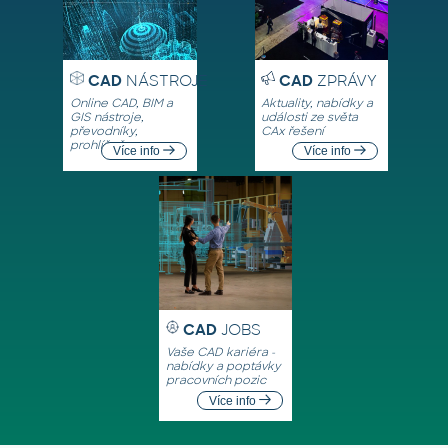
CAD
NÁSTROJE
CAD
ZPRÁVY
Online CAD, BIM a
Aktuality, nabídky a
GIS nástroje,
události ze světa
převodníky,
CAx řešení
prohlížeče
Více info
Více info
CAD
JOBS
Vaše CAD kariéra -
nabídky a poptávky
pracovních pozic
Více info