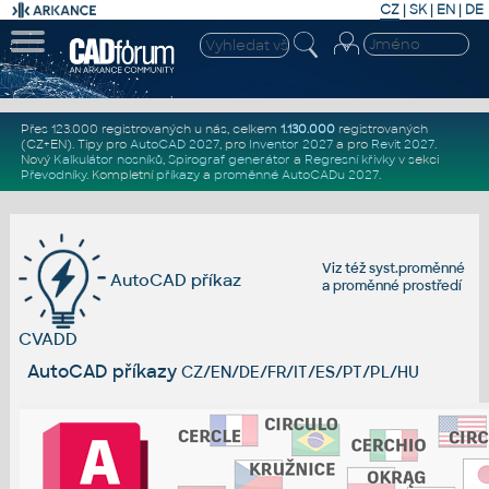
CZ
|
SK
|
EN
|
DE
Přes 123.000 registrovaných u nás, celkem
1.130.000
registrovaných
(CZ+EN)
. Tipy pro
AutoCAD 2027
, pro
Inventor 2027
a pro
Revit 2027
.
Nový
Kalkulátor nosníků
,
Spirograf generátor
a
Regresní křivky
v sekci
Převodníky
.
Kompletní
příkazy
a
proměnné AutoCADu 2027
.
Viz též
syst.proměnné
AutoCAD příkaz
a
proměnné prostředí
CVADD
AutoCAD příkazy
CZ/EN/DE/FR/IT/ES/PT/PL/HU