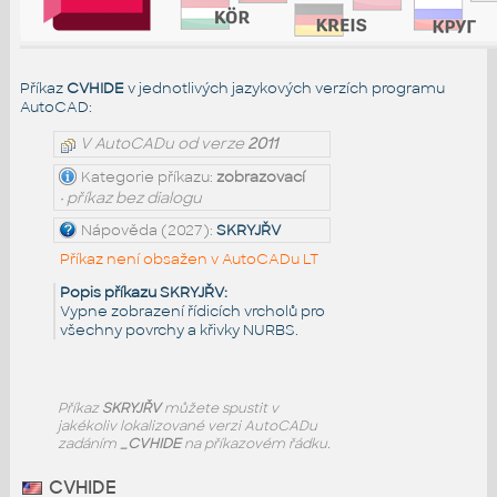
Příkaz
CVHIDE
v jednotlivých jazykových verzích programu
AutoCAD:
V AutoCADu od verze
2011
Kategorie příkazu:
zobrazovací
• příkaz bez dialogu
Nápověda (2027):
SKRYJŘV
Příkaz není obsažen v AutoCADu LT
Popis příkazu SKRYJŘV:
Vypne zobrazení řídicích vrcholů pro
všechny povrchy a křivky NURBS.
Příkaz
SKRYJŘV
můžete spustit v
jakékoliv lokalizované verzi AutoCADu
zadáním
_CVHIDE
na příkazovém řádku.
CVHIDE