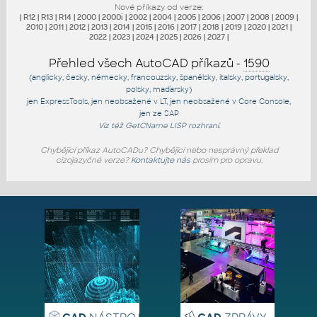
Nové příkazy od verze:
|
R12
|
R13
|
R14
|
2000
|
2000i
|
2002
|
2004
|
2005
|
2006
|
2007
|
2008
|
2009
|
2010
|
2011
|
2012
|
2013
|
2014
|
2015
|
2016
|
2017
|
2018
|
2019
|
2020
|
2021
|
2022
|
2023
|
2024
|
2025
|
2026
|
2027
|
Přehled všech AutoCAD příkazů -
1590
(anglicky, česky, německy, francouzsky, španělsky, italsky, portugalsky,
polsky, maďarsky)
jen
ExpressTools
, jen
neobsažené v LT
, jen
neobsažené v Core Console
,
jen
ze SAP
Viz též
GetCName
LISP rozhraní.
Chybějící příkaz AutoCADu? Chybějící nebo nesprávný překlad
cizojazyčné verze?
Kontaktujte nás
prosím pro opravu.