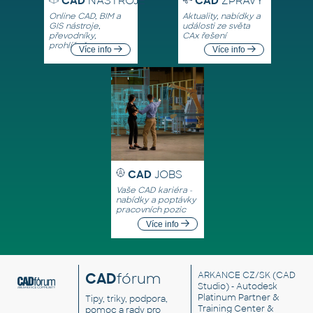
CAD
NÁSTROJE
CAD
ZPRÁVY
Online CAD, BIM a
Aktuality, nabídky a
GIS nástroje,
události ze světa
převodníky,
CAx řešení
prohlížeče
Více info
Více info
CAD
JOBS
Vaše CAD kariéra -
nabídky a poptávky
pracovních pozic
Více info
CAD
fórum
ARKANCE CZ/SK
(CAD
Studio) - Autodesk
Platinum Partner &
Tipy, triky, podpora,
Training Center &
pomoc a rady pro