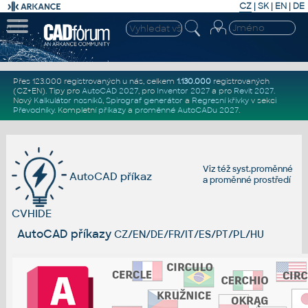
CZ
|
SK
|
EN
|
DE
Přes 123.000 registrovaných u nás, celkem
1.130.000
registrovaných
(CZ+EN)
. Tipy pro
AutoCAD 2027
, pro
Inventor 2027
a pro
Revit 2027
.
Nový
Kalkulátor nosníků
,
Spirograf generátor
a
Regresní křivky
v sekci
Převodníky
.
Kompletní
příkazy
a
proměnné AutoCADu 2027
.
Viz též
syst.proměnné
AutoCAD příkaz
a
proměnné prostředí
CVHIDE
AutoCAD příkazy
CZ/EN/DE/FR/IT/ES/PT/PL/HU