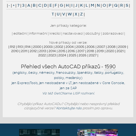
|
-
|
+
|
?
|
3
|
A
|
B
|
C
|
D
|
E
|
F
|
G
|
H
|
I
|
J
|
K
|
L
|
M
|
N
|
O
|
P
|
Q
|
R
|
S
|
T
|
U
|
V
|
W
|
X
|
Z
|
Jen příkazy kategorie:
|
editační
|
informační
|
kreslicí
|
nastavovací
|
obslužný
|
zobrazovací
|
Nové příkazy od verze:
|
R12
|
R13
|
R14
|
2000
|
2000i
|
2002
|
2004
|
2005
|
2006
|
2007
|
2008
|
2009
|
2010
|
2011
|
2012
|
2013
|
2014
|
2015
|
2016
|
2017
|
2018
|
2019
|
2020
|
2021
|
2022
|
2023
|
2024
|
2025
|
2026
|
2027
|
Přehled všech AutoCAD příkazů -
1590
(anglicky, česky, německy, francouzsky, španělsky, italsky, portugalsky,
polsky, maďarsky)
jen
ExpressTools
, jen
neobsažené v LT
, jen
neobsažené v Core Console
,
jen
ze SAP
Viz též
GetCName
LISP rozhraní.
Chybějící příkaz AutoCADu? Chybějící nebo nesprávný překlad
cizojazyčné verze?
Kontaktujte nás
prosím pro opravu.