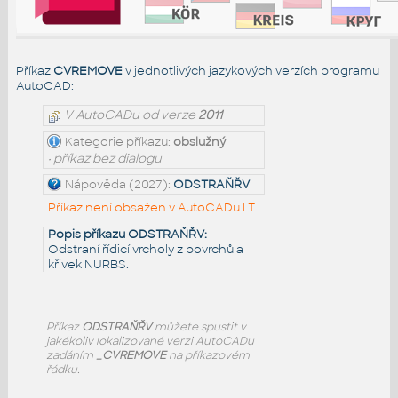
Příkaz
CVREMOVE
v jednotlivých jazykových verzích programu
AutoCAD:
V AutoCADu od verze
2011
Kategorie příkazu:
obslužný
• příkaz bez dialogu
Nápověda (2027):
ODSTRAŇŘV
Příkaz není obsažen v AutoCADu LT
Popis příkazu ODSTRAŇŘV:
Odstraní řídicí vrcholy z povrchů a
křivek NURBS.
Příkaz
ODSTRAŇŘV
můžete spustit v
jakékoliv lokalizované verzi AutoCADu
zadáním
_CVREMOVE
na příkazovém
řádku.