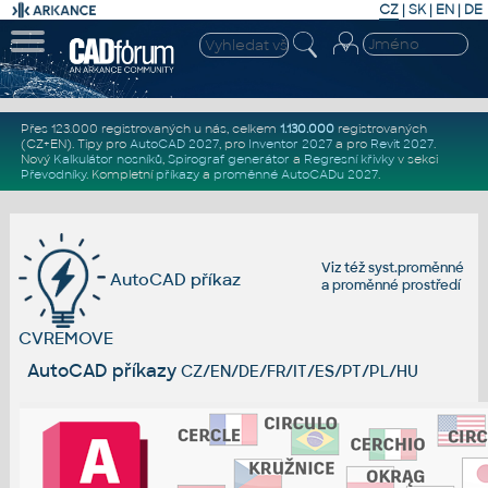
CZ
|
SK
|
EN
|
DE
Přes 123.000 registrovaných u nás, celkem
1.130.000
registrovaných
(CZ+EN)
. Tipy pro
AutoCAD 2027
, pro
Inventor 2027
a pro
Revit 2027
.
Nový
Kalkulátor nosníků
,
Spirograf generátor
a
Regresní křivky
v sekci
Převodníky
.
Kompletní
příkazy
a
proměnné AutoCADu 2027
.
Viz též
syst.proměnné
AutoCAD příkaz
a
proměnné prostředí
CVREMOVE
AutoCAD příkazy
CZ/EN/DE/FR/IT/ES/PT/PL/HU