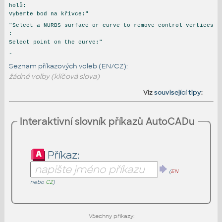
holů:
Vyberte bod na křivce:"
"Select a NURBS surface or curve to remove control vertices
:
Select point on the curve:"
-
Seznam příkazových voleb (EN/CZ):
žádné volby (klíčová slova)
Viz
související tipy
:
Interaktivní slovník příkazů AutoCADu
Příkaz:
(
EN
nebo
CZ
)
Všechny příkazy: