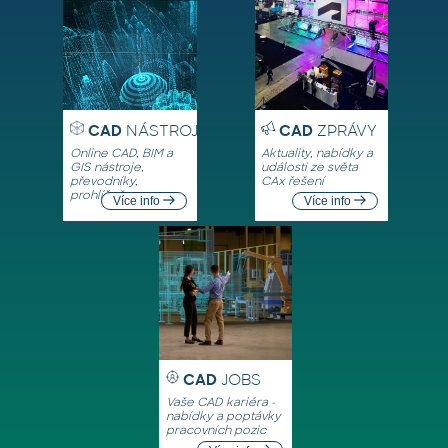
CAD
NÁSTROJE
CAD
ZPRÁVY
Online CAD, BIM a
Aktuality, nabídky a
GIS nástroje,
události ze světa
převodníky,
CAx řešení
prohlížeče
Více info
Více info
CAD
JOBS
Vaše CAD kariéra -
nabídky a poptávky
pracovních pozic