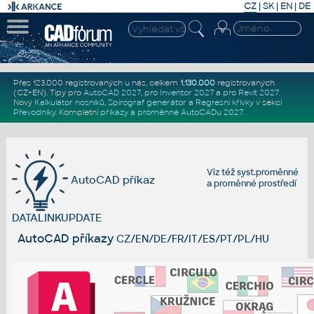
CZ
|
SK
|
EN
|
DE
Přes 123.000 registrovaných u nás, celkem
1.130.000
registrovaných
(CZ+EN)
. Tipy pro
AutoCAD 2027
, pro
Inventor 2027
a pro
Revit 2027
.
Nový
Kalkulátor nosníků
,
Spirograf generátor
a
Regresní křivky
v sekci
Převodníky
.
Kompletní
příkazy
a
proměnné AutoCADu 2027
.
Viz též
syst.proměnné
AutoCAD příkaz
a
proměnné prostředí
DATALINKUPDATE
AutoCAD příkazy
CZ/EN/DE/FR/IT/ES/PT/PL/HU