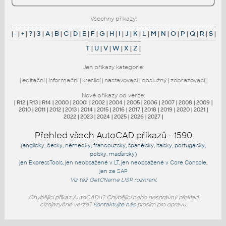
Všechny příkazy:
|
-
|
+
|
?
|
3
|
A
|
B
|
C
|
D
|
E
|
F
|
G
|
H
|
I
|
J
|
K
|
L
|
M
|
N
|
O
|
P
|
Q
|
R
|
S
|
T
|
U
|
V
|
W
|
X
|
Z
|
Jen příkazy kategorie:
|
editační
|
informační
|
kreslicí
|
nastavovací
|
obslužný
|
zobrazovací
|
Nové příkazy od verze:
|
R12
|
R13
|
R14
|
2000
|
2000i
|
2002
|
2004
|
2005
|
2006
|
2007
|
2008
|
2009
|
2010
|
2011
|
2012
|
2013
|
2014
|
2015
|
2016
|
2017
|
2018
|
2019
|
2020
|
2021
|
2022
|
2023
|
2024
|
2025
|
2026
|
2027
|
Přehled všech AutoCAD příkazů -
1590
(anglicky, česky, německy, francouzsky, španělsky, italsky, portugalsky,
polsky, maďarsky)
jen
ExpressTools
, jen
neobsažené v LT
, jen
neobsažené v Core Console
,
jen
ze SAP
Viz též
GetCName
LISP rozhraní.
Chybějící příkaz AutoCADu? Chybějící nebo nesprávný překlad
cizojazyčné verze?
Kontaktujte nás
prosím pro opravu.