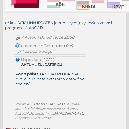
Příkaz
DATALINKUPDATE
v jednotlivých jazykových verzích
programu AutoCAD:
V AutoCADu od verze
2008
Kategorie příkazu:
obslužný
• příkaz bez dialogu
Nápověda (2027):
AKTUALIZUJDATSPOJ
Popis příkazu AKTUALIZUJDATSPOJ:
Aktualizuje data externího datového
spojení
Příkaz
AKTUALIZUJDATSPOJ
můžete
spustit v jakékoliv lokalizované verzi
AutoCADu zadáním
_DATALINKUPDATE
na příkazovém řádku.