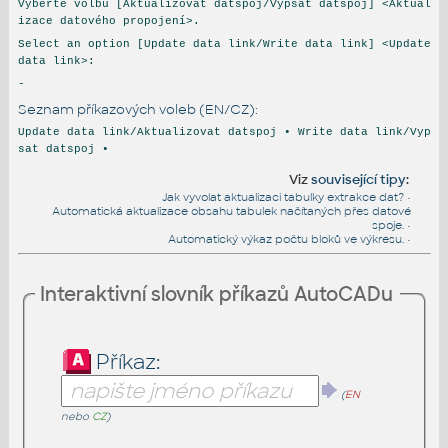
Vyberte volbu [Aktualizovat datspoj/Vypsat datspoj] <Aktual
izace datového propojení>.
Select an option [Update data link/Write data link] <Update
data link>:
-
Seznam příkazových voleb (EN/CZ):
Update data link/Aktualizovat datspoj • Write data link/Vyp
sat datspoj •
Viz
související tipy
:
Jak vyvolat aktualizaci tabulky extrakce dat?
•
Automatická aktualizace obsahu tabulek načítaných přes datové
spoje.
•
Automatický výkaz počtu bloků ve výkresu.
•
Interaktivní slovník příkazů AutoCADu
Příkaz:
(
EN
nebo
CZ
)