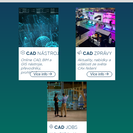
CAD
NÁSTROJE
CAD
ZPRÁVY
Online CAD, BIM a
Aktuality, nabídky a
GIS nástroje,
události ze světa
převodníky,
CAx řešení
prohlížeče
Více info
Více info
CAD
JOBS