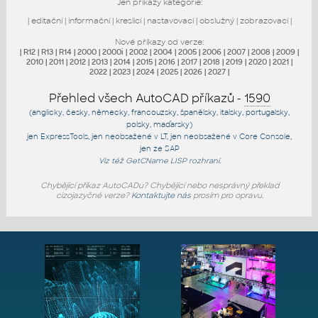
Jen příkazy kategorie:
|
editační
|
informační
|
kreslicí
|
nastavovací
|
obslužný
|
zobrazovací
|
Nové příkazy od verze:
|
R12
|
R13
|
R14
|
2000
|
2000i
|
2002
|
2004
|
2005
|
2006
|
2007
|
2008
|
2009
|
2010
|
2011
|
2012
|
2013
|
2014
|
2015
|
2016
|
2017
|
2018
|
2019
|
2020
|
2021
|
2022
|
2023
|
2024
|
2025
|
2026
|
2027
|
Přehled všech AutoCAD příkazů -
1590
(anglicky, česky, německy, francouzsky, španělsky, italsky, portugalsky,
polsky, maďarsky)
jen
ExpressTools
, jen
neobsažené v LT
, jen
neobsažené v Core Console
,
jen
ze SAP
Viz též
GetCName
LISP rozhraní.
Chybějící příkaz AutoCADu? Chybějící nebo nesprávný překlad
cizojazyčné verze?
Kontaktujte nás
prosím pro opravu.