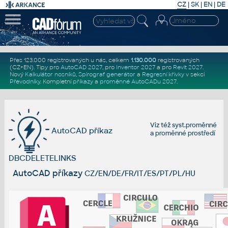
CZ
|
SK
|
EN
|
DE
Přes 123.000 registrovaných u nás, celkem
1.130.000
registrovaných
(CZ+EN)
. Tipy pro
AutoCAD 2027
, pro
Inventor 2027
a pro
Revit 2027
.
Nový
Kalkulátor nosníků
,
Spirograf generátor
a
Regresní křivky
v sekci
Převodníky
.
Kompletní
příkazy
a
proměnné AutoCADu 2027
.
Viz též
syst.proměnné
AutoCAD příkaz
a
proměnné prostředí
DBCDELETELINKS
AutoCAD příkazy
CZ/EN/DE/FR/IT/ES/PT/PL/HU