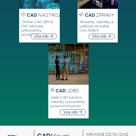
CAD
NÁSTROJE
CAD
ZPRÁVY
Online CAD, BIM a
Aktuality, nabídky a
GIS nástroje,
události ze světa
převodníky,
CAx řešení
prohlížeče
Více info
Více info
CAD
JOBS
Vaše CAD kariéra -
nabídky a poptávky
pracovních pozic
Více info
CAD
fórum
ARKANCE CZ/SK
(CAD