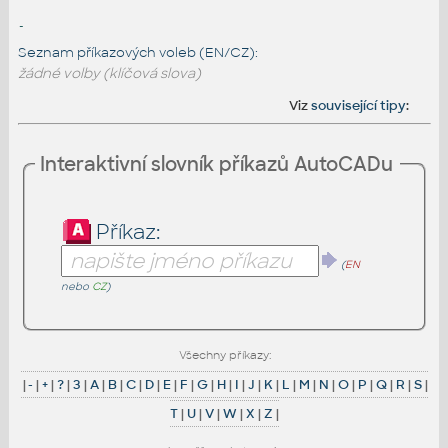
-
Seznam příkazových voleb (EN/CZ):
žádné volby (klíčová slova)
Viz
související tipy
:
Interaktivní slovník příkazů AutoCADu
Příkaz:
(
EN
nebo
CZ
)
Všechny příkazy:
|
-
|
+
|
?
|
3
|
A
|
B
|
C
|
D
|
E
|
F
|
G
|
H
|
I
|
J
|
K
|
L
|
M
|
N
|
O
|
P
|
Q
|
R
|
S
|
T
|
U
|
V
|
W
|
X
|
Z
|