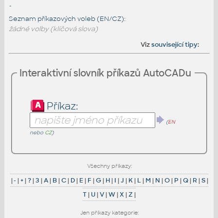
-
Seznam příkazových voleb (EN/CZ):
žádné volby (klíčová slova)
Viz
související tipy
:
Interaktivní slovník příkazů AutoCADu
Příkaz:
(
EN
nebo
CZ
)
Všechny příkazy:
|
-
|
+
|
?
|
3
|
A
|
B
|
C
|
D
|
E
|
F
|
G
|
H
|
I
|
J
|
K
|
L
|
M
|
N
|
O
|
P
|
Q
|
R
|
S
|
T
|
U
|
V
|
W
|
X
|
Z
|
Jen příkazy kategorie: