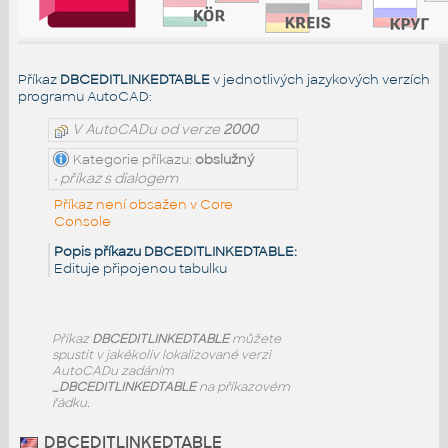
Příkaz
DBCEDITLINKEDTABLE
v jednotlivých jazykových verzích
programu AutoCAD:
V AutoCADu od verze
2000
Kategorie příkazu:
obslužný
• příkaz s dialogem
Příkaz není obsažen v Core
Console
Popis příkazu DBCEDITLINKEDTABLE:
Edituje připojenou tabulku
Příkaz
DBCEDITLINKEDTABLE
můžete
spustit v jakékoliv lokalizované verzi
AutoCADu zadáním
_DBCEDITLINKEDTABLE
na příkazovém
řádku.
DBCEDITLINKEDTABLE