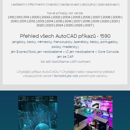
|
editační
|
informační
|
kreslicí
|
nastavovací
|
obslužný
|
zobrazovací
|
Nové příkazy od verze:
|
R12
|
R13
|
R14
|
2000
|
2000i
|
2002
|
2004
|
2005
|
2006
|
2007
|
2008
|
2009
|
2010
|
2011
|
2012
|
2013
|
2014
|
2015
|
2016
|
2017
|
2018
|
2019
|
2020
|
2021
|
2022
|
2023
|
2024
|
2025
|
2026
|
2027
|
Přehled všech AutoCAD příkazů -
1590
(anglicky, česky, německy, francouzsky, španělsky, italsky, portugalsky,
polsky, maďarsky)
jen
ExpressTools
, jen
neobsažené v LT
, jen
neobsažené v Core Console
,
jen
ze SAP
Viz též
GetCName
LISP rozhraní.
Chybějící příkaz AutoCADu? Chybějící nebo nesprávný překlad
cizojazyčné verze?
Kontaktujte nás
prosím pro opravu.