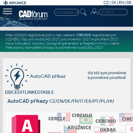
CZ
|
SK
|
EN
|
DE
Přes 123.000 registrovaných u nás, celkem
1.130.000
registrovaných
(CZ+EN)
. Tipy pro
AutoCAD 2027
, pro
Inventor 2027
a pro
Revit 2027
.
Nový
Kalkulátor nosníků
,
Spirograf generátor
a
Regresní křivky
v sekci
Převodníky
.
Kompletní
příkazy
a
proměnné AutoCADu 2027
.
Viz též
syst.proměnné
AutoCAD příkaz
a
proměnné prostředí
DBCEDITLINKEDTABLE
AutoCAD příkazy
CZ/EN/DE/FR/IT/ES/PT/PL/HU