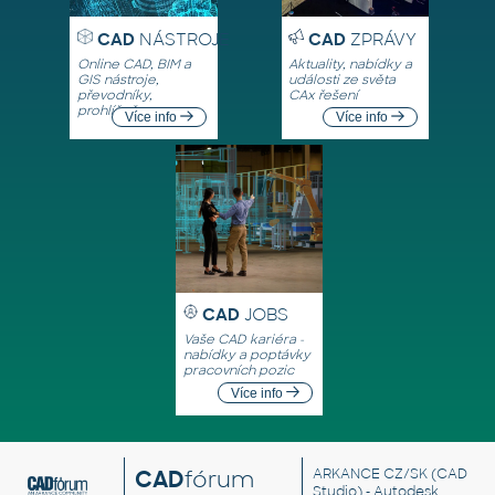
CAD
NÁSTROJE
CAD
ZPRÁVY
Online CAD, BIM a
Aktuality, nabídky a
GIS nástroje,
události ze světa
převodníky,
CAx řešení
prohlížeče
Více info
Více info
CAD
JOBS
Vaše CAD kariéra -
nabídky a poptávky
pracovních pozic
Více info
CAD
fórum
ARKANCE CZ/SK
(CAD
Studio) - Autodesk