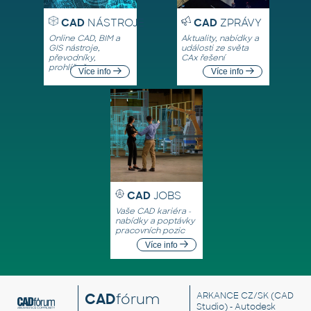
CAD
NÁSTROJE
CAD
ZPRÁVY
Online CAD, BIM a
Aktuality, nabídky a
GIS nástroje,
události ze světa
převodníky,
CAx řešení
prohlížeče
Více info
Více info
CAD
JOBS
Vaše CAD kariéra -
nabídky a poptávky
pracovních pozic
Více info
CAD
fórum
ARKANCE CZ/SK
(CAD
Studio) - Autodesk