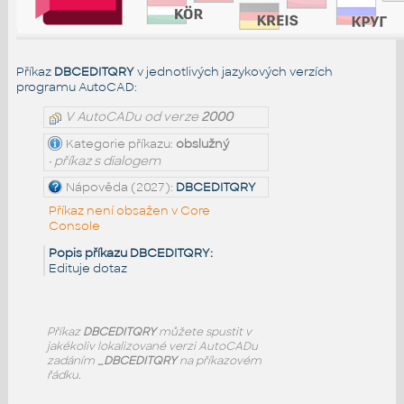
Příkaz
DBCEDITQRY
v jednotlivých jazykových verzích
programu AutoCAD:
V AutoCADu od verze
2000
Kategorie příkazu:
obslužný
• příkaz s dialogem
Nápověda (2027):
DBCEDITQRY
Příkaz není obsažen v Core
Console
Popis příkazu DBCEDITQRY:
Edituje dotaz
Příkaz
DBCEDITQRY
můžete spustit v
jakékoliv lokalizované verzi AutoCADu
zadáním
_DBCEDITQRY
na příkazovém
řádku.