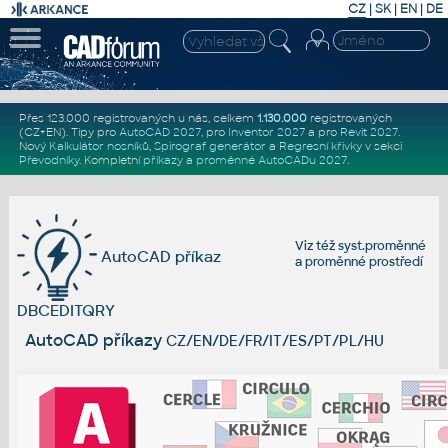
CZ
|
SK
|
EN
|
DE
Přes 123.000 registrovaných u nás, celkem
1.130.000
registrovaných
(CZ+EN)
. Tipy pro
AutoCAD 2027
, pro
Inventor 2027
a pro
Revit 2027
.
Nový
Kalkulátor nosníků
,
Spirograf generátor
a
Regresní křivky
v sekci
Převodníky
.
Kompletní
příkazy
a
proměnné AutoCADu 2027
.
Viz též
syst.proměnné
AutoCAD příkaz
a
proměnné prostředí
DBCEDITQRY
AutoCAD příkazy
CZ/EN/DE/FR/IT/ES/PT/PL/HU