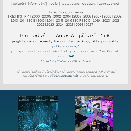
|
editační
|
informační
|
kreslicí
|
nastavovací
|
obslužný
|
zobrazovací
|
Nové příkazy od verze:
|
R12
|
R13
|
R14
|
2000
|
2000i
|
2002
|
2004
|
2005
|
2006
|
2007
|
2008
|
2009
|
2010
|
2011
|
2012
|
2013
|
2014
|
2015
|
2016
|
2017
|
2018
|
2019
|
2020
|
2021
|
2022
|
2023
|
2024
|
2025
|
2026
|
2027
|
Přehled všech AutoCAD příkazů -
1590
(anglicky, česky, německy, francouzsky, španělsky, italsky, portugalsky,
polsky, maďarsky)
jen
ExpressTools
, jen
neobsažené v LT
, jen
neobsažené v Core Console
,
jen
ze SAP
Viz též
GetCName
LISP rozhraní.
Chybějící příkaz AutoCADu? Chybějící nebo nesprávný překlad
cizojazyčné verze?
Kontaktujte nás
prosím pro opravu.