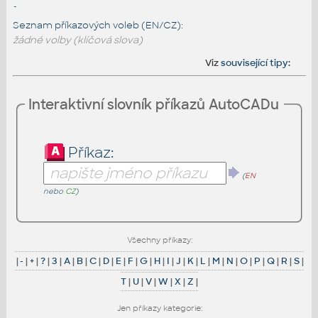
-
Seznam příkazových voleb (EN/CZ):
žádné volby (klíčová slova)
Viz
související tipy
:
Interaktivní slovník příkazů AutoCADu
Příkaz:
(
EN
nebo
CZ
)
Všechny příkazy:
|
-
|
+
|
?
|
3
|
A
|
B
|
C
|
D
|
E
|
F
|
G
|
H
|
I
|
J
|
K
|
L
|
M
|
N
|
O
|
P
|
Q
|
R
|
S
|
T
|
U
|
V
|
W
|
X
|
Z
|
Jen příkazy kategorie: