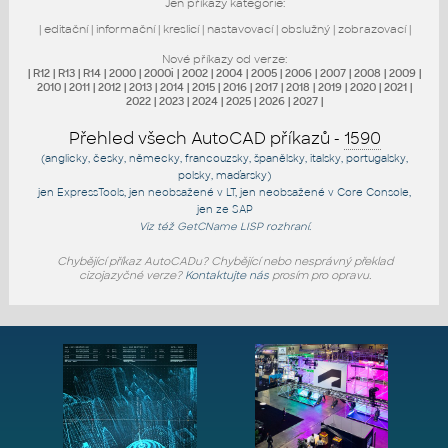
Jen příkazy kategorie:
|
editační
|
informační
|
kreslicí
|
nastavovací
|
obslužný
|
zobrazovací
|
Nové příkazy od verze:
|
R12
|
R13
|
R14
|
2000
|
2000i
|
2002
|
2004
|
2005
|
2006
|
2007
|
2008
|
2009
|
2010
|
2011
|
2012
|
2013
|
2014
|
2015
|
2016
|
2017
|
2018
|
2019
|
2020
|
2021
|
2022
|
2023
|
2024
|
2025
|
2026
|
2027
|
Přehled všech AutoCAD příkazů -
1590
(anglicky, česky, německy, francouzsky, španělsky, italsky, portugalsky,
polsky, maďarsky)
jen
ExpressTools
, jen
neobsažené v LT
, jen
neobsažené v Core Console
,
jen
ze SAP
Viz též
GetCName
LISP rozhraní.
Chybějící příkaz AutoCADu? Chybějící nebo nesprávný překlad
cizojazyčné verze?
Kontaktujte nás
prosím pro opravu.