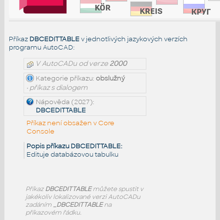
Příkaz
DBCEDITTABLE
v jednotlivých jazykových verzích
programu AutoCAD:
V AutoCADu od verze
2000
Kategorie příkazu:
obslužný
• příkaz s dialogem
Nápověda (2027):
DBCEDITTABLE
Příkaz není obsažen v Core
Console
Popis příkazu DBCEDITTABLE:
Edituje databázovou tabulku
Příkaz
DBCEDITTABLE
můžete spustit v
jakékoliv lokalizované verzi AutoCADu
zadáním
_DBCEDITTABLE
na
příkazovém řádku.