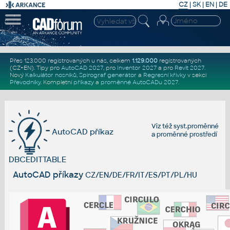
CZ
|
SK
|
EN
|
DE
Přes 123.000 registrovaných u nás, celkem
1.129.000
registrovaných
(CZ+EN)
. Tipy pro
AutoCAD 2027
, pro
Inventor 2027
a pro
Revit 2027
.
Nový
Kalkulátor nosníků
,
Spirograf generátor
a
Regresní křivky
v sekci
Převodníky
.
Kompletní
příkazy
a
proměnné AutoCADu 2027
.
Viz též
syst.proměnné
AutoCAD příkaz
a
proměnné prostředí
DBCEDITTABLE
AutoCAD příkazy
CZ/EN/DE/FR/IT/ES/PT/PL/HU