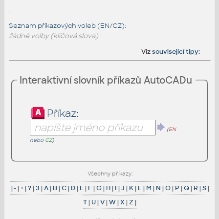
-
Seznam příkazových voleb (EN/CZ):
žádné volby (klíčová slova)
Viz
související tipy
:
Interaktivní slovník příkazů AutoCADu
Příkaz:
(
EN
nebo
CZ
)
Všechny příkazy:
|
-
|
+
|
?
|
3
|
A
|
B
|
C
|
D
|
E
|
F
|
G
|
H
|
I
|
J
|
K
|
L
|
M
|
N
|
O
|
P
|
Q
|
R
|
S
|
T
|
U
|
V
|
W
|
X
|
Z
|