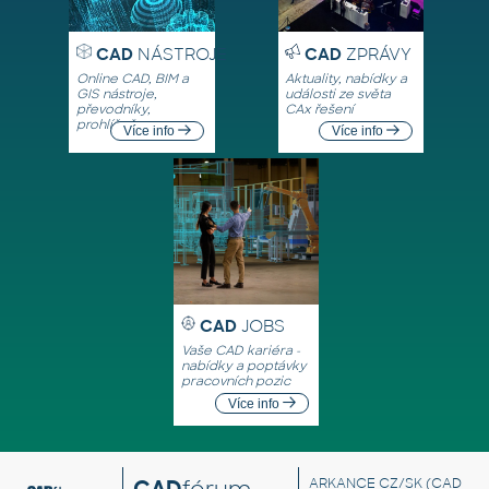
CAD
NÁSTROJE
CAD
ZPRÁVY
Online CAD, BIM a
Aktuality, nabídky a
GIS nástroje,
události ze světa
převodníky,
CAx řešení
prohlížeče
Více info
Více info
CAD
JOBS
Vaše CAD kariéra -
nabídky a poptávky
pracovních pozic
Více info
CAD
fórum
ARKANCE CZ/SK
(CAD