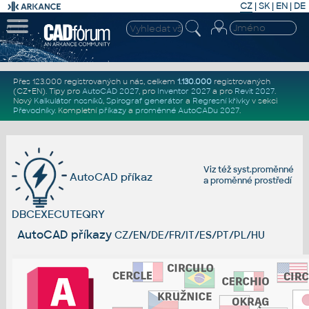
CZ
|
SK
|
EN
|
DE
Přes 123.000 registrovaných u nás, celkem
1.130.000
registrovaných
(CZ+EN)
. Tipy pro
AutoCAD 2027
, pro
Inventor 2027
a pro
Revit 2027
.
Nový
Kalkulátor nosníků
,
Spirograf generátor
a
Regresní křivky
v sekci
Převodníky
.
Kompletní
příkazy
a
proměnné AutoCADu 2027
.
Viz též
syst.proměnné
AutoCAD příkaz
a
proměnné prostředí
DBCEXECUTEQRY
AutoCAD příkazy
CZ/EN/DE/FR/IT/ES/PT/PL/HU