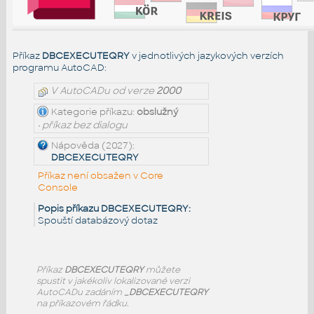
Příkaz
DBCEXECUTEQRY
v jednotlivých jazykových verzích
programu AutoCAD:
V AutoCADu od verze
2000
Kategorie příkazu:
obslužný
• příkaz bez dialogu
Nápověda (2027):
DBCEXECUTEQRY
Příkaz není obsažen v Core
Console
Popis příkazu DBCEXECUTEQRY:
Spouští databázový dotaz
Příkaz
DBCEXECUTEQRY
můžete
spustit v jakékoliv lokalizované verzi
AutoCADu zadáním
_DBCEXECUTEQRY
na příkazovém řádku.