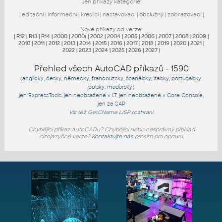
Jen příkazy kategorie:
|
editační
|
informační
|
kreslicí
|
nastavovací
|
obslužný
|
zobrazovací
|
Nové příkazy od verze:
|
R12
|
R13
|
R14
|
2000
|
2000i
|
2002
|
2004
|
2005
|
2006
|
2007
|
2008
|
2009
|
2010
|
2011
|
2012
|
2013
|
2014
|
2015
|
2016
|
2017
|
2018
|
2019
|
2020
|
2021
|
2022
|
2023
|
2024
|
2025
|
2026
|
2027
|
Přehled všech AutoCAD příkazů -
1590
(anglicky, česky, německy, francouzsky, španělsky, italsky, portugalsky,
polsky, maďarsky)
jen
ExpressTools
, jen
neobsažené v LT
, jen
neobsažené v Core Console
,
jen
ze SAP
Viz též
GetCName
LISP rozhraní.
Chybějící příkaz AutoCADu? Chybějící nebo nesprávný překlad
cizojazyčné verze?
Kontaktujte nás
prosím pro opravu.