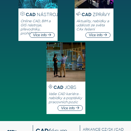
CAD
NÁSTROJE
CAD
ZPRÁVY
Online CAD, BIM a
Aktuality, nabídky a
GIS nástroje,
události ze světa
převodníky,
CAx řešení
prohlížeče
Více info
Více info
CAD
JOBS
Vaše CAD kariéra -
nabídky a poptávky
pracovních pozic
Více info
CAD
fórum
ARKANCE CZ/SK
(CAD