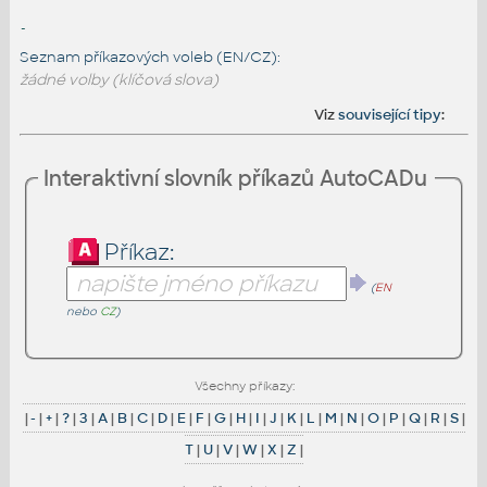
-
Seznam příkazových voleb (EN/CZ):
žádné volby (klíčová slova)
Viz
související tipy
:
Interaktivní slovník příkazů AutoCADu
Příkaz:
(
EN
nebo
CZ
)
Všechny příkazy:
|
-
|
+
|
?
|
3
|
A
|
B
|
C
|
D
|
E
|
F
|
G
|
H
|
I
|
J
|
K
|
L
|
M
|
N
|
O
|
P
|
Q
|
R
|
S
|
T
|
U
|
V
|
W
|
X
|
Z
|