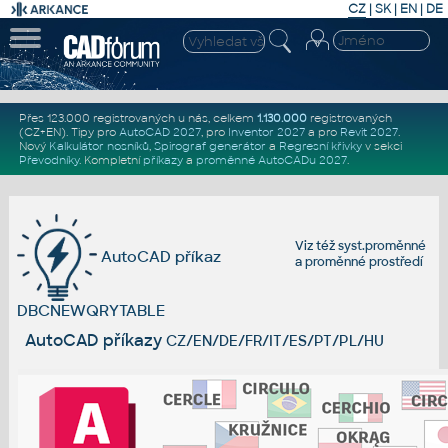
CZ
|
SK
|
EN
|
DE
Přes 123.000 registrovaných u nás, celkem
1.130.000
registrovaných
(CZ+EN)
. Tipy pro
AutoCAD 2027
, pro
Inventor 2027
a pro
Revit 2027
.
Nový
Kalkulátor nosníků
,
Spirograf generátor
a
Regresní křivky
v sekci
Převodníky
.
Kompletní
příkazy
a
proměnné AutoCADu 2027
.
Viz též
syst.proměnné
AutoCAD příkaz
a
proměnné prostředí
DBCNEWQRYTABLE
AutoCAD příkazy
CZ/EN/DE/FR/IT/ES/PT/PL/HU