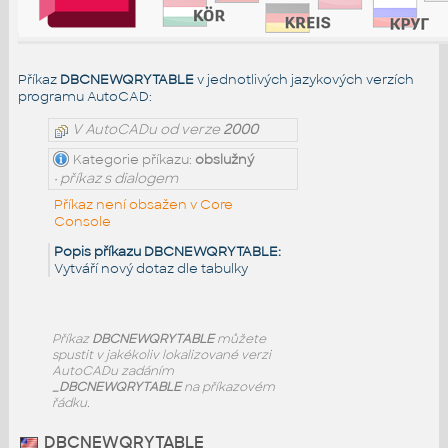
Příkaz
DBCNEWQRYTABLE
v jednotlivých jazykových verzích
programu AutoCAD:
V AutoCADu od verze
2000
Kategorie příkazu:
obslužný
• příkaz s dialogem
Příkaz není obsažen v Core
Console
Popis příkazu DBCNEWQRYTABLE:
Vytváří nový dotaz dle tabulky
Příkaz
DBCNEWQRYTABLE
můžete
spustit v jakékoliv lokalizované verzi
AutoCADu zadáním
_DBCNEWQRYTABLE
na příkazovém
řádku.
DBCNEWQRYTABLE