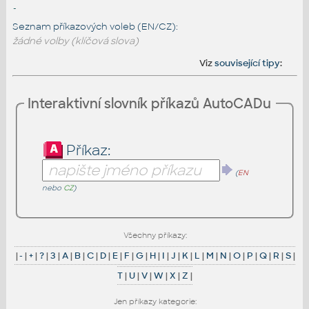
-
Seznam příkazových voleb (EN/CZ):
žádné volby (klíčová slova)
Viz
související tipy
:
Interaktivní slovník příkazů AutoCADu
Příkaz:
(
EN
nebo
CZ
)
Všechny příkazy:
|
-
|
+
|
?
|
3
|
A
|
B
|
C
|
D
|
E
|
F
|
G
|
H
|
I
|
J
|
K
|
L
|
M
|
N
|
O
|
P
|
Q
|
R
|
S
|
T
|
U
|
V
|
W
|
X
|
Z
|
Jen příkazy kategorie: