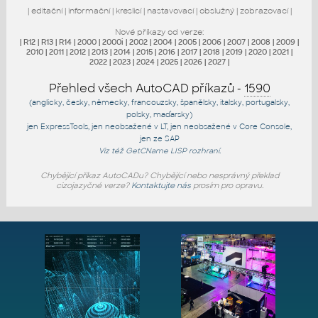
|
editační
|
informační
|
kreslicí
|
nastavovací
|
obslužný
|
zobrazovací
|
Nové příkazy od verze:
|
R12
|
R13
|
R14
|
2000
|
2000i
|
2002
|
2004
|
2005
|
2006
|
2007
|
2008
|
2009
|
2010
|
2011
|
2012
|
2013
|
2014
|
2015
|
2016
|
2017
|
2018
|
2019
|
2020
|
2021
|
2022
|
2023
|
2024
|
2025
|
2026
|
2027
|
Přehled všech AutoCAD příkazů -
1590
(anglicky, česky, německy, francouzsky, španělsky, italsky, portugalsky,
polsky, maďarsky)
jen
ExpressTools
, jen
neobsažené v LT
, jen
neobsažené v Core Console
,
jen
ze SAP
Viz též
GetCName
LISP rozhraní.
Chybějící příkaz AutoCADu? Chybějící nebo nesprávný překlad
cizojazyčné verze?
Kontaktujte nás
prosím pro opravu.