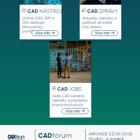
CAD
NÁSTROJE
CAD
ZPRÁVY
Online CAD, BIM a
Aktuality, nabídky a
GIS nástroje,
události ze světa
převodníky,
CAx řešení
prohlížeče
Více info
Více info
CAD
JOBS
Vaše CAD kariéra -
nabídky a poptávky
pracovních pozic
Více info
CAD
fórum
ARKANCE CZ/SK
(CAD
Studio) - Autodesk