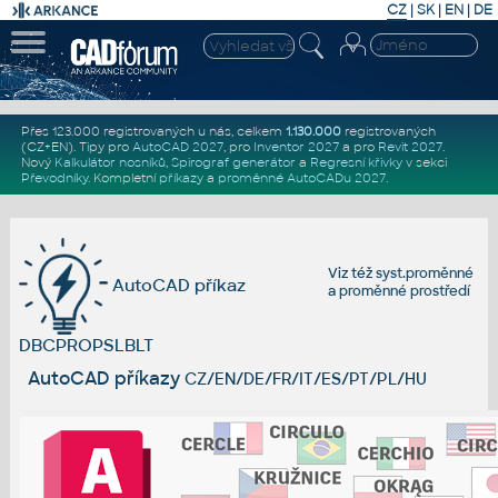
CZ
|
SK
|
EN
|
DE
Přes 123.000 registrovaných u nás, celkem
1.130.000
registrovaných
(CZ+EN)
. Tipy pro
AutoCAD 2027
, pro
Inventor 2027
a pro
Revit 2027
.
Nový
Kalkulátor nosníků
,
Spirograf generátor
a
Regresní křivky
v sekci
Převodníky
.
Kompletní
příkazy
a
proměnné AutoCADu 2027
.
Viz též
syst.proměnné
AutoCAD příkaz
a
proměnné prostředí
DBCPROPSLBLT
AutoCAD příkazy
CZ/EN/DE/FR/IT/ES/PT/PL/HU