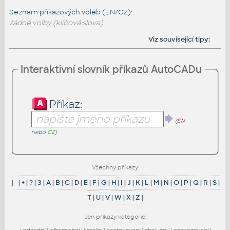
Seznam příkazových voleb (EN/CZ):
žádné volby (klíčová slova)
Viz
související tipy
:
Interaktivní slovník příkazů AutoCADu
Příkaz:
(
EN
nebo
CZ
)
Všechny příkazy:
|
-
|
+
|
?
|
3
|
A
|
B
|
C
|
D
|
E
|
F
|
G
|
H
|
I
|
J
|
K
|
L
|
M
|
N
|
O
|
P
|
Q
|
R
|
S
|
T
|
U
|
V
|
W
|
X
|
Z
|
Jen příkazy kategorie:
|
editační
|
informační
|
kreslicí
|
nastavovací
|
obslužný
|
zobrazovací
|