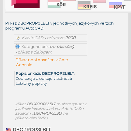
Příkaz
DBCPROPSLBLT
v jednotlivých jazykových verzích
programu AutoCAD:
V AutoCADu od verze
2000
Kategorie příkazu:
obslužný
• příkaz s dialogem
Příkaz není obsažen v Core
Console
Popis příkazu DBCPROPSLBLT:
Zobrazuje a edituje vlastnosti
šablony popisky
Příkaz
DBCPROPSLBLT
můžete spustit v
jakékoliv lokalizované verzi AutoCADu
zadáním
_DBCPROPSLBLT
na
příkazovém řádku.
DBCPROPSLBLT