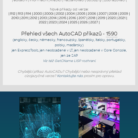
Nové příkazy od verze:
|
R12
|
R13
|
R14
|
2000
|
2000i
|
2002
|
2004
|
2005
|
2006
|
2007
|
2008
|
2009
|
2010
|
2011
|
2012
|
2013
|
2014
|
2015
|
2016
|
2017
|
2018
|
2019
|
2020
|
2021
|
2022
|
2023
|
2024
|
2025
|
2026
|
2027
|
Přehled všech AutoCAD příkazů -
1590
(anglicky, česky, německy, francouzsky, španělsky, italsky, portugalsky,
polsky, maďarsky)
jen
ExpressTools
, jen
neobsažené v LT
, jen
neobsažené v Core Console
,
jen
ze SAP
Viz též
GetCName
LISP rozhraní.
Chybějící příkaz AutoCADu? Chybějící nebo nesprávný překlad
cizojazyčné verze?
Kontaktujte nás
prosím pro opravu.