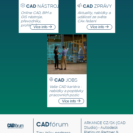
CAD
NÁSTROJE
CAD
ZPRÁVY
Online CAD, BIM a
Aktuality, nabídky a
GIS nástroje,
události ze světa
převodníky,
CAx řešení
prohlížeče
Více info
Více info
CAD
JOBS
Vaše CAD kariéra -
nabídky a poptávky
pracovních pozic
Více info
CAD
fórum
ARKANCE CZ/SK
(CAD
Studio) - Autodesk
Platinum Partner &
Tipy, triky, podpora,