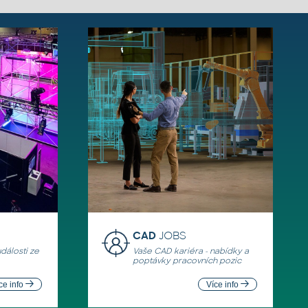
CAD
JOBS
události ze
Vaše CAD kariéra - nabídky a
poptávky pracovních pozic
ce info
Více info