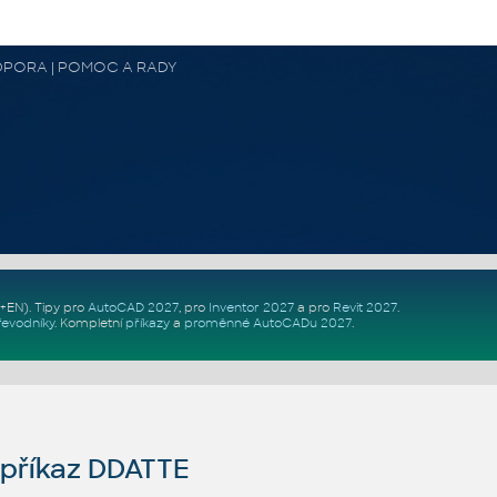
 PODPORA | POMOC A RADY
Z+EN)
. Tipy pro
AutoCAD 2027
, pro
Inventor 2027
a pro
Revit 2027
.
řevodníky
.
Kompletní
příkazy
a
proměnné AutoCADu 2027
.
příkaz DDATTE