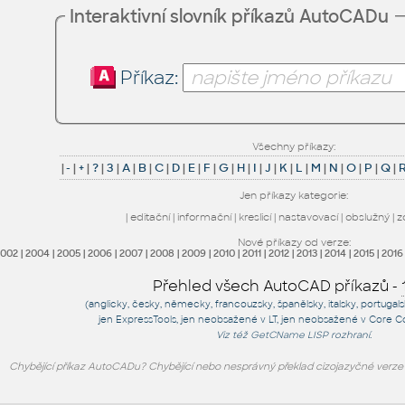
Interaktivní slovník příkazů AutoCADu
Příkaz:
Všechny příkazy:
|
-
|
+
|
?
|
3
|
A
|
B
|
C
|
D
|
E
|
F
|
G
|
H
|
I
|
J
|
K
|
L
|
M
|
N
|
O
|
P
|
Q
|
Jen příkazy kategorie:
|
editační
|
informační
|
kreslicí
|
nastavovací
|
obslužný
|
z
Nové příkazy od verze:
2002
|
2004
|
2005
|
2006
|
2007
|
2008
|
2009
|
2010
|
2011
|
2012
|
2013
|
2014
|
2015
|
2016
Přehled všech AutoCAD příkazů -
(anglicky, česky, německy, francouzsky, španělsky, italsky, portugal
jen
ExpressTools
, jen
neobsažené v LT
, jen
neobsažené v Core C
Viz též
GetCName
LISP rozhraní.
Chybějící příkaz AutoCADu? Chybějící nebo nesprávný překlad cizojazyčné verz