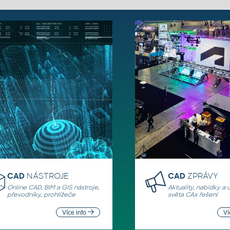
CAD
NÁSTROJE
CAD
ZPRÁVY
Online CAD, BIM a GIS nástroje,
Aktuality, nabídky a 
převodníky, prohlížeče
světa CAx řešení
Více info
Ví