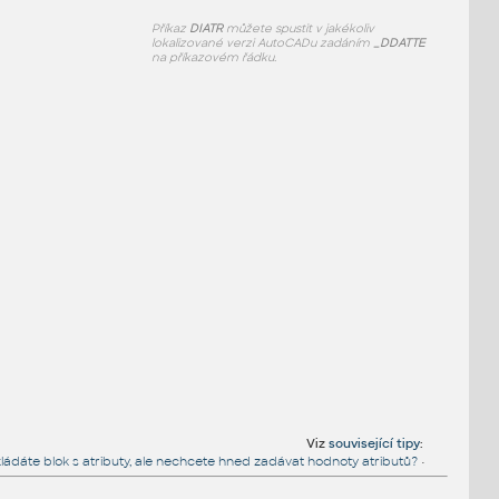
Příkaz
DIATR
můžete spustit v jakékoliv
lokalizované verzi AutoCADu zadáním
_DDATTE
na příkazovém řádku.
Viz
související tipy
:
ládáte blok s atributy, ale nechcete hned zadávat hodnoty atributů?
•