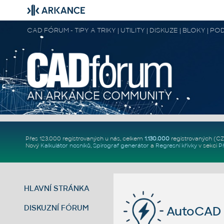
CAD FÓRUM - TIPY A TRIKY | UTILITY | DISKUZE | BLOKY |
Přes 123.000 registrovaných u nás, celkem
1.130.000
registrovaných (C
Nový
Kalkulátor nosníků
,
Spirograf generátor
a
Regresní křivky
v sekci
P
HLAVNÍ STRÁNKA
DISKUZNÍ FÓRUM
AutoCAD 