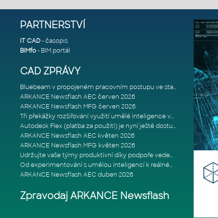
PARTNERSTVÍ
IT CAD
- časopis
BIMfo
- BIM portál
CAD ZPRÁVY
Bluebeam v propojeném pracovním postupu ve stavebnictví: Proč je int
ARKANCE Newsflash AEC červen 2026
ARKANCE Newsflash MFG červen 2026
Tři překážky rozšiřování využití umělé inteligence ve stavebním prům
Autodesk Flex (platba za použití) je nyní ještě dostupnější
ARKANCE Newsflash AEC květen 2026
ARKANCE Newsflash MFG květen 2026
Udržujte vaše týmy produktivní díky podpoře vedené odborníky
Od experimentování s umělou inteligencí k reálnému dopadu na podniká
ARKANCE Newsflash AEC duben 2026
Zpravodaj ARKANCE Newsflash