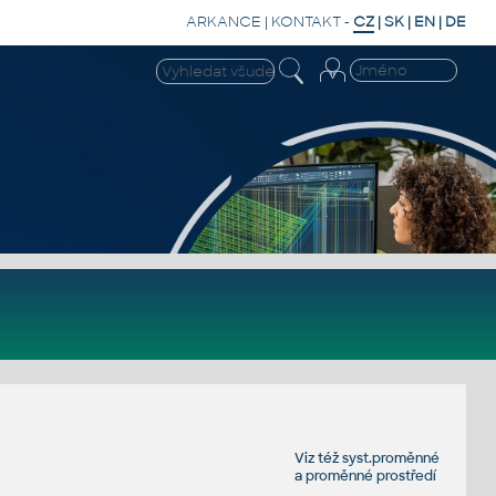
ARKANCE
|
KONTAKT
-
CZ
|
SK
|
EN
|
DE
Viz též
syst.proměnné
a
proměnné prostředí