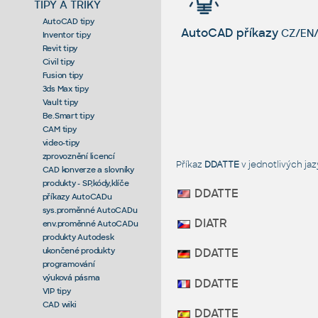
TIPY A TRIKY
AutoCAD tipy
AutoCAD příkazy
CZ/EN/
Inventor tipy
Revit tipy
Civil tipy
Fusion tipy
3ds Max tipy
Vault tipy
Be.Smart tipy
CAM tipy
video-tipy
zprovoznění licencí
Příkaz
DDATTE
v jednotlivých j
CAD konverze a slovníky
produkty - SP,kódy,klíče
DDATTE
příkazy AutoCADu
sys.proměnné AutoCADu
DIATR
env.proměnné AutoCADu
produkty Autodesk
ukončené produkty
DDATTE
programování
výuková pásma
DDATTE
VIP tipy
CAD wiki
DDATTE