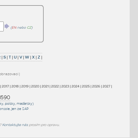
(
EN
nebo
CZ
)
R
|
S
|
T
|
U
|
V
|
W
|
X
|
Z
|
obrazovací
|
|
2017
|
2018
|
2019
|
2020
|
2021
|
2022
|
2023
|
2024
|
2025
|
2026
|
2027
|
1590
sky, polsky, maďarsky)
onsole
, jen
ze SAP
e?
Kontaktujte nás
prosím pro opravu.