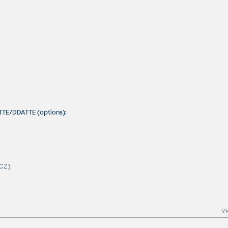
TTE/DDATTE (options):
CZ):
Vk