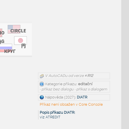
V AutoCADu od verze
≤ R12
Kategorie příkazu:
editační
• příkaz bez dialogu • příkaz s dialogem
Nápověda (2027):
DIATR
Příkaz není obsažen v Core Console
Popis příkazu DIATR:
viz ATREDIT