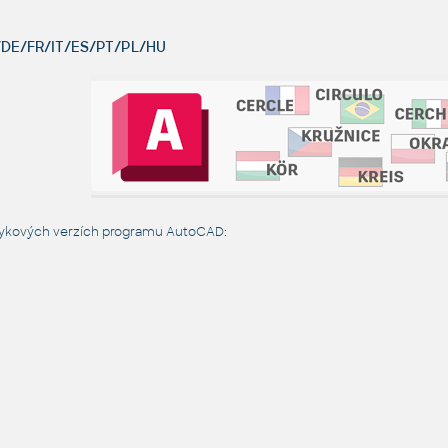
DE/FR/IT/ES/PT/PL/HU
azykových verzích programu AutoCAD: