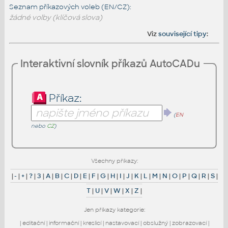
Seznam příkazových voleb (EN/CZ):
žádné volby (klíčová slova)
Viz
související tipy
:
Interaktivní slovník příkazů AutoCADu
Příkaz:
(
EN
nebo
CZ
)
Všechny příkazy:
|
-
|
+
|
?
|
3
|
A
|
B
|
C
|
D
|
E
|
F
|
G
|
H
|
I
|
J
|
K
|
L
|
M
|
N
|
O
|
P
|
Q
|
R
|
S
|
T
|
U
|
V
|
W
|
X
|
Z
|
Jen příkazy kategorie:
|
editační
|
informační
|
kreslicí
|
nastavovací
|
obslužný
|
zobrazovací
|