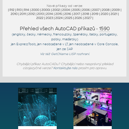
Nové příkazy od verze:
|
R12
|
R13
|
R14
|
2000
|
2000i
|
2002
|
2004
|
2005
|
2006
|
2007
|
2008
|
2009
|
2010
|
2011
|
2012
|
2013
|
2014
|
2015
|
2016
|
2017
|
2018
|
2019
|
2020
|
2021
|
2022
|
2023
|
2024
|
2025
|
2026
|
2027
|
Přehled všech AutoCAD příkazů -
1590
(anglicky, česky, německy, francouzsky, španělsky, italsky, portugalsky,
polsky, maďarsky)
jen
ExpressTools
, jen
neobsažené v LT
, jen
neobsažené v Core Console
,
jen
ze SAP
Viz též
GetCName
LISP rozhraní.
Chybějící příkaz AutoCADu? Chybějící nebo nesprávný překlad
cizojazyčné verze?
Kontaktujte nás
prosím pro opravu.