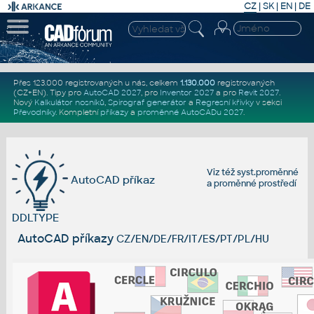
CZ
|
SK
|
EN
|
DE
Přes 123.000 registrovaných u nás, celkem
1.130.000
registrovaných
(CZ+EN)
. Tipy pro
AutoCAD 2027
, pro
Inventor 2027
a pro
Revit 2027
.
Nový
Kalkulátor nosníků
,
Spirograf generátor
a
Regresní křivky
v sekci
Převodníky
.
Kompletní
příkazy
a
proměnné AutoCADu 2027
.
Viz též
syst.proměnné
AutoCAD příkaz
a
proměnné prostředí
DDLTYPE
AutoCAD příkazy
CZ/EN/DE/FR/IT/ES/PT/PL/HU