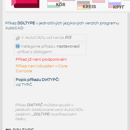
Příkaz
DDLTYPE
v jednotlivých jazykových verzích programu
AutoCAD:
V AutoCADu od verze
R13
Kategorie příkazu:
nastavovací
• příkaz s dialogem
Příkaz již není podporován!
Příkaz není obsažen v Core
Console
Popis příkazu DIATYPČ:
viz TYPČ
Příkaz
DIATYPČ
můžete spustit v
jakékoliv lokalizované verzi AutoCADu
zadáním
_DDLTYPE
na příkazovém
řádku.