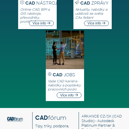
CAD
NÁSTROJE
CAD
ZPRÁVY
Online CAD, BIM a
Aktuality, nabídky a
GIS nástroje,
události ze světa
převodníky,
CAx řešení
prohlížeče
Více info
Více info
CAD
JOBS
Vaše CAD kariéra -
nabídky a poptávky
pracovních pozic
Více info
CAD
fórum
ARKANCE CZ/SK
(CAD
Studio) - Autodesk
Platinum Partner &
Tipy, triky, podpora,