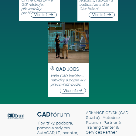
Online CAD, BIM a
Aktuality, nabídky a
GIS nástroje,
události ze světa
převodníky,
CAx řešení
prohlížeče
Více info
Více info
CAD
JOBS
Vaše CAD kariéra -
nabídky a poptávky
pracovních pozic
Více info
CAD
fórum
ARKANCE CZ/SK
(CAD
Studio) - Autodesk
Platinum Partner &
Tipy, triky, podpora,
Training Center &
pomoc a rady pro
Services Partner
AutoCAD, LT, Inventor,