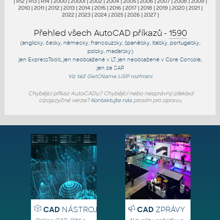
|
R12
|
R13
|
R14
|
2000
|
2000i
|
2002
|
2004
|
2005
|
2006
|
2007
|
2008
|
2009
|
2010
|
2011
|
2012
|
2013
|
2014
|
2015
|
2016
|
2017
|
2018
|
2019
|
2020
|
2021
|
2022
|
2023
|
2024
|
2025
|
2026
|
2027
|
Přehled všech AutoCAD příkazů -
1590
(anglicky, česky, německy, francouzsky, španělsky, italsky, portugalsky,
polsky, maďarsky)
jen
ExpressTools
, jen
neobsažené v LT
, jen
neobsažené v Core Console
,
jen
ze SAP
Viz též
GetCName
LISP rozhraní.
Chybějící příkaz AutoCADu? Chybějící nebo nesprávný překlad
cizojazyčné verze?
Kontaktujte nás
prosím pro opravu.
CAD
NÁSTROJE
CAD
ZPRÁVY