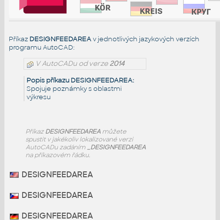
Příkaz
DESIGNFEEDAREA
v jednotlivých jazykových verzích
programu AutoCAD:
V AutoCADu od verze
2014
Popis příkazu DESIGNFEEDAREA:
Spojuje poznámky s oblastmi
výkresu
Příkaz
DESIGNFEEDAREA
můžete
spustit v jakékoliv lokalizované verzi
AutoCADu zadáním
_DESIGNFEEDAREA
na příkazovém řádku.
DESIGNFEEDAREA
DESIGNFEEDAREA
DESIGNFEEDAREA