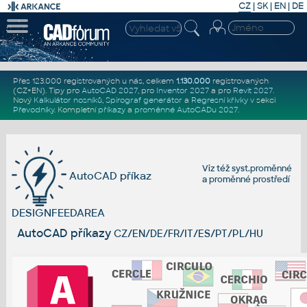
CZ
|
SK
|
EN
|
DE
Přes 123.000 registrovaných u nás, celkem
1.130.000
registrovaných
(CZ+EN)
. Tipy pro
AutoCAD 2027
, pro
Inventor 2027
a pro
Revit 2027
.
Nový
Kalkulátor nosníků
,
Spirograf generátor
a
Regresní křivky
v sekci
Převodníky
.
Kompletní
příkazy
a
proměnné AutoCADu 2027
.
Viz též
syst.proměnné
AutoCAD příkaz
a
proměnné prostředí
DESIGNFEEDAREA
AutoCAD příkazy
CZ/EN/DE/FR/IT/ES/PT/PL/HU