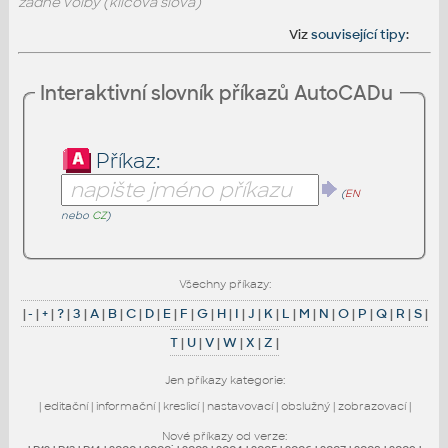
žádné volby (klíčová slova)
Viz
související tipy
:
Interaktivní slovník příkazů AutoCADu
Příkaz:
(
EN
nebo
CZ
)
Všechny příkazy:
|
-
|
+
|
?
|
3
|
A
|
B
|
C
|
D
|
E
|
F
|
G
|
H
|
I
|
J
|
K
|
L
|
M
|
N
|
O
|
P
|
Q
|
R
|
S
|
T
|
U
|
V
|
W
|
X
|
Z
|
Jen příkazy kategorie:
|
editační
|
informační
|
kreslicí
|
nastavovací
|
obslužný
|
zobrazovací
|
Nové příkazy od verze: