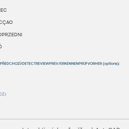
REC
ECÇAO
PRZEDNI
Ő
VATPŘEDCHOZÍ/DETECTREVIEWPREV/ERKENNENPRÜFVORHER (options):
CZ):