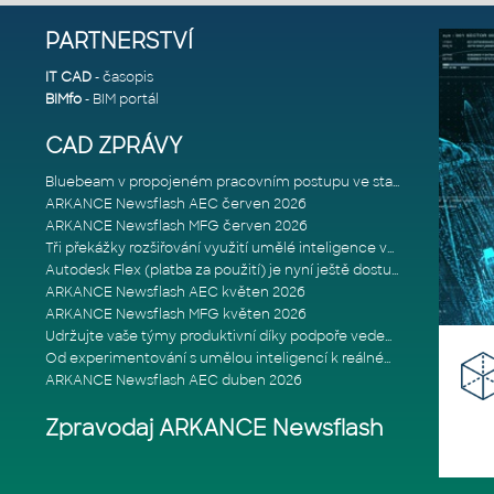
PARTNERSTVÍ
IT CAD
- časopis
BIMfo
- BIM portál
CAD ZPRÁVY
Bluebeam v propojeném pracovním postupu ve stavebnictví: Proč je int
ARKANCE Newsflash AEC červen 2026
ARKANCE Newsflash MFG červen 2026
Tři překážky rozšiřování využití umělé inteligence ve stavebním prům
Autodesk Flex (platba za použití) je nyní ještě dostupnější
ARKANCE Newsflash AEC květen 2026
ARKANCE Newsflash MFG květen 2026
Udržujte vaše týmy produktivní díky podpoře vedené odborníky
Od experimentování s umělou inteligencí k reálnému dopadu na podniká
ARKANCE Newsflash AEC duben 2026
Zpravodaj ARKANCE Newsflash