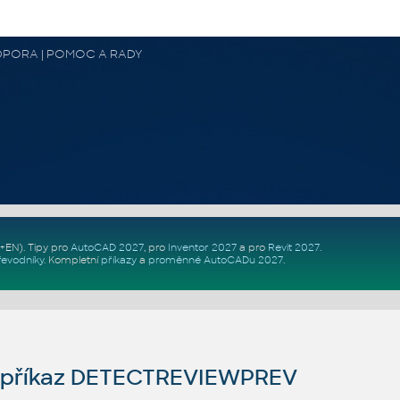
 PODPORA | POMOC A RADY
Z+EN)
. Tipy pro
AutoCAD 2027
, pro
Inventor 2027
a pro
Revit 2027
.
řevodníky
.
Kompletní
příkazy
a
proměnné AutoCADu 2027
.
příkaz DETECTREVIEWPREV