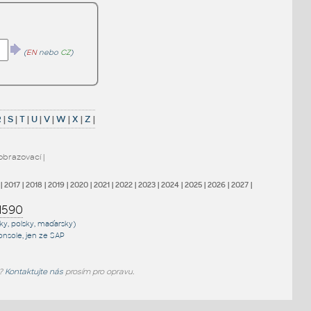
(
EN
nebo
CZ
)
R
|
S
|
T
|
U
|
V
|
W
|
X
|
Z
|
obrazovací
|
|
2017
|
2018
|
2019
|
2020
|
2021
|
2022
|
2023
|
2024
|
2025
|
2026
|
2027
|
1590
sky, polsky, maďarsky)
onsole
, jen
ze SAP
e?
Kontaktujte nás
prosím pro opravu.