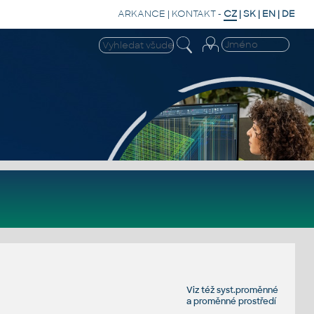
ARKANCE
|
KONTAKT
-
CZ
|
SK
|
EN
|
DE
Viz též
syst.proměnné
a
proměnné prostředí