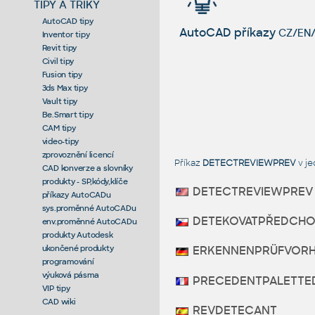
TIPY A TRIKY
AutoCAD tipy
AutoCAD příkazy
CZ/EN/
Inventor tipy
Revit tipy
Civil tipy
Fusion tipy
3ds Max tipy
Vault tipy
Be.Smart tipy
CAM tipy
video-tipy
zprovoznění licencí
Příkaz
DETECTREVIEWPREV
v je
CAD konverze a slovníky
produkty - SP,kódy,klíče
DETECTREVIEWPREV
příkazy AutoCADu
sys.proměnné AutoCADu
DETEKOVATPŘEDCHO
env.proměnné AutoCADu
produkty Autodesk
ukončené produkty
ERKENNENPRÜFVOR
programování
výuková pásma
PRECEDENTPALETTE
VIP tipy
CAD wiki
REVDETECANT