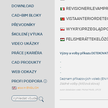
DOWNLOAD
REVISIONERILEVAMP
CAD+BIM BLOKY
VISTAANTERIORDET
PŘEVODNÍKY
WYKRYJPRZEGLĄDPO
ŠKOLENÍ | VÝUKA
FELISMERÁTTEKELŐZ
VIDEO UKÁZKY
PRÁCE | KARIÉRA
Výzvy a volby příkazu DETEKO
CAD PRODUKTY
-
-
WEB ODKAZY
-
Seznam příkazových voleb (EN/
PROFI PODPORA
ⓘ
žádné volby (klíčová slova)
also in ENGLISH
autor databáze voleb: Michal Miclík, UPCE