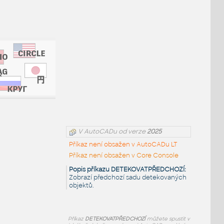
V AutoCADu od verze
2025
Příkaz není obsažen v AutoCADu LT
Příkaz není obsažen v Core Console
Popis příkazu DETEKOVATPŘEDCHOZÍ:
Zobrazí předchozí sadu detekovaných
objektů.
Příkaz
DETEKOVATPŘEDCHOZÍ
můžete spustit v