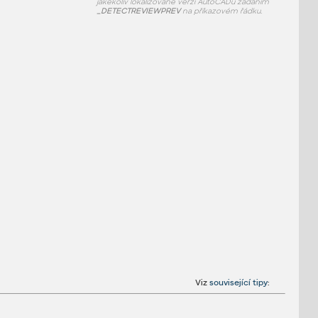
jakékoliv lokalizované verzi AutoCADu zadáním
_DETECTREVIEWPREV
na příkazovém řádku.
Viz
související tipy
: