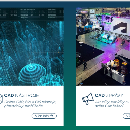
CAD
NÁSTROJE
CAD
ZPRÁVY
Online CAD, BIM a GIS nástroje,
Aktuality, nabídky a 
převodníky, prohlížeče
světa CAx řešení
Více info
Ví