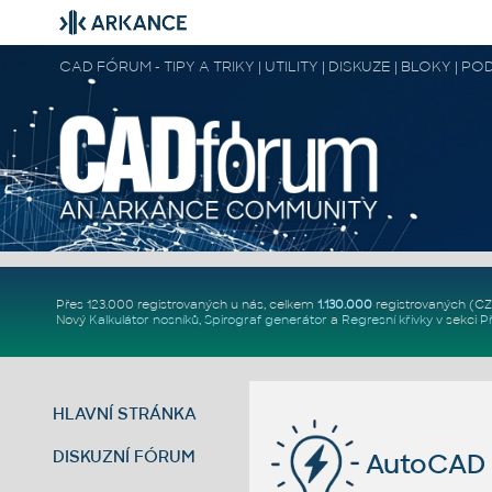
CAD FÓRUM - TIPY A TRIKY | UTILITY | DISKUZE | BLOKY |
Přes 123.000 registrovaných u nás, celkem
1.130.000
registrovaných (C
Nový
Kalkulátor nosníků
,
Spirograf generátor
a
Regresní křivky
v sekci
P
HLAVNÍ STRÁNKA
DISKUZNÍ FÓRUM
AutoCAD 