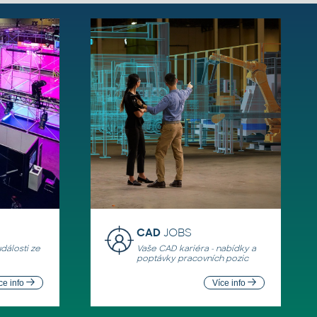
CAD
JOBS
události ze
Vaše CAD kariéra - nabídky a
poptávky pracovních pozic
ce info
Více info