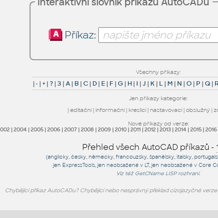
Interaktivní slovník příkazů AutoCADu
Příkaz:
Všechny příkazy:
|
-
|
+
|
?
|
3
|
A
|
B
|
C
|
D
|
E
|
F
|
G
|
H
|
I
|
J
|
K
|
L
|
M
|
N
|
O
|
P
|
Q
|
Jen příkazy kategorie:
|
editační
|
informační
|
kreslicí
|
nastavovací
|
obslužný
|
z
Nové příkazy od verze:
2002
|
2004
|
2005
|
2006
|
2007
|
2008
|
2009
|
2010
|
2011
|
2012
|
2013
|
2014
|
2015
|
2016
Přehled všech AutoCAD příkazů -
(anglicky, česky, německy, francouzsky, španělsky, italsky, portugal
jen
ExpressTools
, jen
neobsažené v LT
, jen
neobsažené v Core C
Viz též
GetCName
LISP rozhraní.
Chybějící příkaz AutoCADu? Chybějící nebo nesprávný překlad cizojazyčné verz