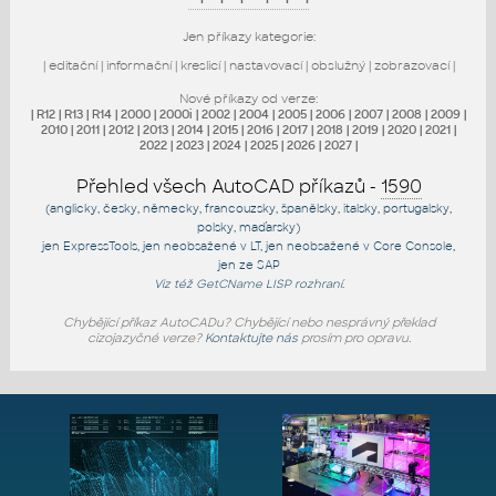
Jen příkazy kategorie:
|
editační
|
informační
|
kreslicí
|
nastavovací
|
obslužný
|
zobrazovací
|
Nové příkazy od verze:
|
R12
|
R13
|
R14
|
2000
|
2000i
|
2002
|
2004
|
2005
|
2006
|
2007
|
2008
|
2009
|
2010
|
2011
|
2012
|
2013
|
2014
|
2015
|
2016
|
2017
|
2018
|
2019
|
2020
|
2021
|
2022
|
2023
|
2024
|
2025
|
2026
|
2027
|
Přehled všech AutoCAD příkazů -
1590
(anglicky, česky, německy, francouzsky, španělsky, italsky, portugalsky,
polsky, maďarsky)
jen
ExpressTools
, jen
neobsažené v LT
, jen
neobsažené v Core Console
,
jen
ze SAP
Viz též
GetCName
LISP rozhraní.
Chybějící příkaz AutoCADu? Chybějící nebo nesprávný překlad
cizojazyčné verze?
Kontaktujte nás
prosím pro opravu.