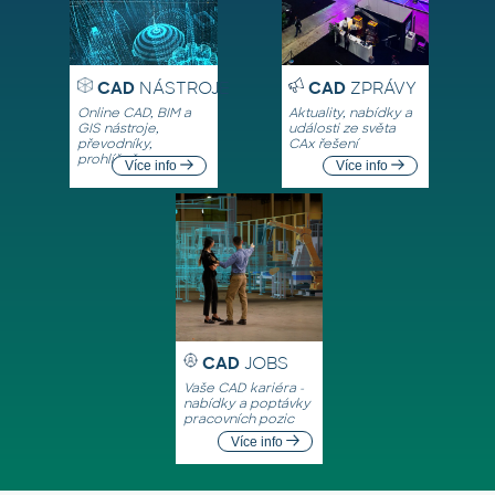
CAD
NÁSTROJE
CAD
ZPRÁVY
Online CAD, BIM a
Aktuality, nabídky a
GIS nástroje,
události ze světa
převodníky,
CAx řešení
prohlížeče
Více info
Více info
CAD
JOBS
Vaše CAD kariéra -
nabídky a poptávky
pracovních pozic
Více info