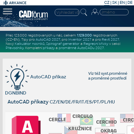
CZ
|
SK
|
EN
|
DE
Přes 123.000 registrovaných u nás, celkem
1.129.000
registrovaných
(CZ+EN)
. Tipy pro
AutoCAD 2027
, pro
Inventor 2027
a pro
Revit 2027
.
Nový
Kalkulátor nosníků
,
Spirograf generátor
a
Regresní křivky
v sekci
Převodníky
.
Kompletní
příkazy
a
proměnné AutoCADu 2027
.
Viz též
syst.proměnné
AutoCAD příkaz
a
proměnné prostředí
DGNBIND
AutoCAD příkazy
CZ/EN/DE/FR/IT/ES/PT/PL/HU