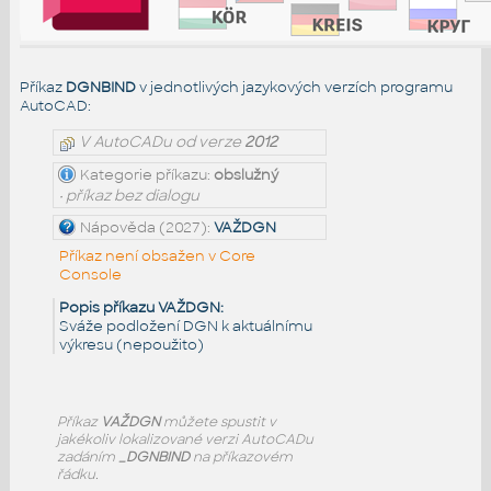
Příkaz
DGNBIND
v jednotlivých jazykových verzích programu
AutoCAD:
V AutoCADu od verze
2012
Kategorie příkazu:
obslužný
• příkaz bez dialogu
Nápověda (2027):
VAŽDGN
Příkaz není obsažen v Core
Console
Popis příkazu VAŽDGN:
Sváže podložení DGN k aktuálnímu
výkresu (nepoužito)
Příkaz
VAŽDGN
můžete spustit v
jakékoliv lokalizované verzi AutoCADu
zadáním
_DGNBIND
na příkazovém
řádku.