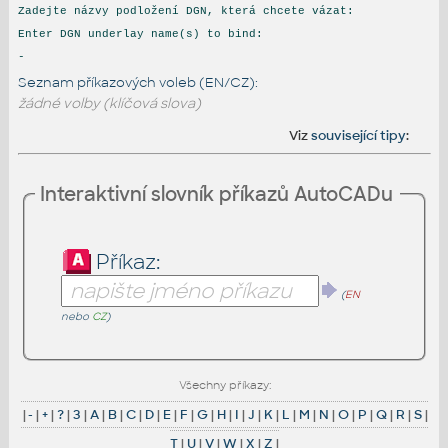
Zadejte názvy podložení DGN, která chcete vázat:
Enter DGN underlay name(s) to bind:
-
Seznam příkazových voleb (EN/CZ):
žádné volby (klíčová slova)
Viz
související tipy
:
Interaktivní slovník příkazů AutoCADu
Příkaz:
(
EN
nebo
CZ
)
Všechny příkazy:
|
-
|
+
|
?
|
3
|
A
|
B
|
C
|
D
|
E
|
F
|
G
|
H
|
I
|
J
|
K
|
L
|
M
|
N
|
O
|
P
|
Q
|
R
|
S
|
T
|
U
|
V
|
W
|
X
|
Z
|